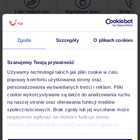
Lider niskich cen
Największe biuro
30 lat w P
podróży w Polsce
Zgoda
Szczegóły
O plikach cookies
Hotel
Szanujemy Twoją prywatność
Używamy technologii takich jak pliki cookie w celu
poprawy komfortu użytkowania strony oraz
Opinie
personalizowania wyświetlanych treści i reklam. Pliki
cookie wykorzystywane są także do analizowania ruchu
na naszej stronie oraz oferowania funkcji mediów
Pokoje
społecznościowych. Brak zgody lub jej wycofanie może
negatywnie wpłynąć na niektóre funkcje strony.
Klikając „Zezwól na wszystkie” wyrażasz zgodę na
Wyżywienie
umieszczenie wszystkich plików cookie. Możesz jednak
personalizować swój wybór wchodząc w zakładkę