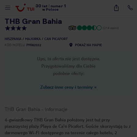
30
1
1
/
28
lat
|
numer
w Polsce
THB Gran Bahia
(214 opinii)
HISZPANIA
MAJORKA
CAN PICAFORT
KOD HOTELU
PMI82032
POKAŻ NA MAPIE
Ups, ta oferta nie jest dostępna.
Przygotowaliśmy dla Ciebie
podobne oferty:
Zobacz inne ceny i terminy
»
THB Gran Bahia
-
informacje
4-gwiazdkowy THB Gran Bahia położony jest tuż przy
piaszczystej plaży Playa de Ca'n Picafort. Goście skorzystają tu z
nute
darmowego Wi-Fi dostępnego na terenie całego hotelu, 2