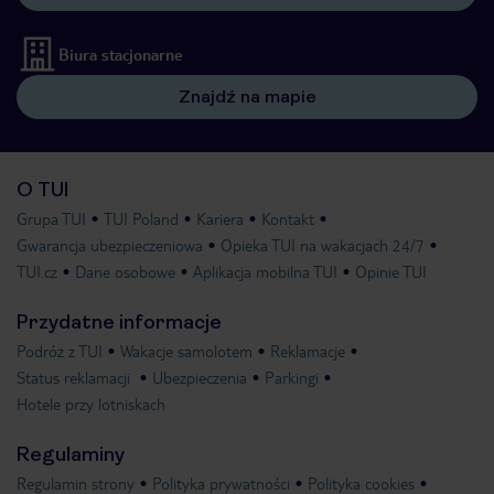
Biura stacjonarne
Znajdź na mapie
O TUI
Grupa TUI
TUI Poland
Kariera
Kontakt
Gwarancja ubezpieczeniowa
Opieka TUI na wakacjach 24/7
TUI.cz
Dane osobowe
Aplikacja mobilna TUI
Opinie TUI
Przydatne informacje
Podróż z TUI
Wakacje samolotem
Reklamacje
Status reklamacji
Ubezpieczenia
Parkingi
Hotele przy lotniskach
Regulaminy
Regulamin strony
Polityka prywatności
Polityka cookies