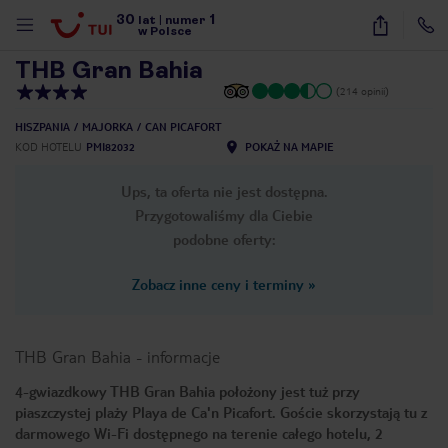
30
1
1
/
28
lat
|
numer
w Polsce
THB Gran Bahia
(214 opinii)
HISZPANIA
MAJORKA
CAN PICAFORT
KOD HOTELU
PMI82032
POKAŻ NA MAPIE
Ups, ta oferta nie jest dostępna.
Przygotowaliśmy dla Ciebie
podobne oferty:
Zobacz inne ceny i terminy
»
THB Gran Bahia
-
informacje
4-gwiazdkowy THB Gran Bahia położony jest tuż przy
piaszczystej plaży Playa de Ca'n Picafort. Goście skorzystają tu z
nute
darmowego Wi-Fi dostępnego na terenie całego hotelu, 2