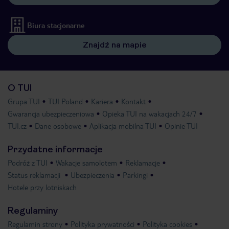
Biura stacjonarne
Znajdź na mapie
O TUI
Grupa TUI
TUI Poland
Kariera
Kontakt
Gwarancja ubezpieczeniowa
Opieka TUI na wakacjach 24/7
TUI.cz
Dane osobowe
Aplikacja mobilna TUI
Opinie TUI
Przydatne informacje
Podróż z TUI
Wakacje samolotem
Reklamacje
Status reklamacji
Ubezpieczenia
Parkingi
Hotele przy lotniskach
Regulaminy
Regulamin strony
Polityka prywatności
Polityka cookies