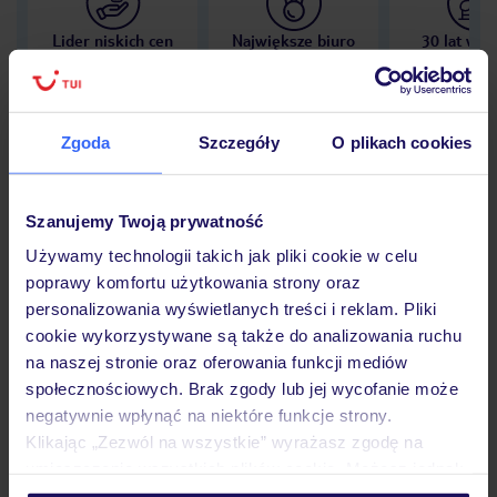
Lider niskich cen
Największe biuro
30 lat w P
podróży w Polsce
Zgoda
Szczegóły
O plikach cookies
Hotel
Szanujemy Twoją prywatność
Używamy technologii takich jak pliki cookie w celu
poprawy komfortu użytkowania strony oraz
Opinie
personalizowania wyświetlanych treści i reklam. Pliki
cookie wykorzystywane są także do analizowania ruchu
na naszej stronie oraz oferowania funkcji mediów
Pokoje
społecznościowych. Brak zgody lub jej wycofanie może
negatywnie wpłynąć na niektóre funkcje strony.
Klikając „Zezwól na wszystkie” wyrażasz zgodę na
Wyżywienie
umieszczenie wszystkich plików cookie. Możesz jednak
personalizować swój wybór wchodząc w zakładkę