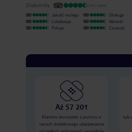
Znakomity
(1612 opinii)
Jakość noclegu
Obsługa
Lokalizacja
Wartość
Pokoje
Czystość
Aż 57 201
Klientów skorzystało z pomocy w
tyle
ramach dodatkowego ubezpieczenia
od nagłych zachorowań i wypadków