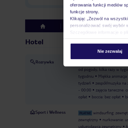
oferowania funkcji mediów s
funkcje strony.
Klikając „Zezwól na wszystk
personalizować swój wybór 
Hotel
Opinie
top
Szczegółowe informacje o pl
Hotel
Nie zezwalaj
Rozrywka
Animacja & Rozrywka: Języki: 
od pogody, kilka razy w tyg
tygodniu
Miękka animacja:
tydzień
zespół/muzyka na ż
- 00:00
zajęcia taneczne: 
opłat
boccia: bez opłat
b
Sport i Wellness
windsurfing: zewnę
PŁATNE
zewnętrzny
nurkowanie: u
usługodawca zewnętrzny
ł