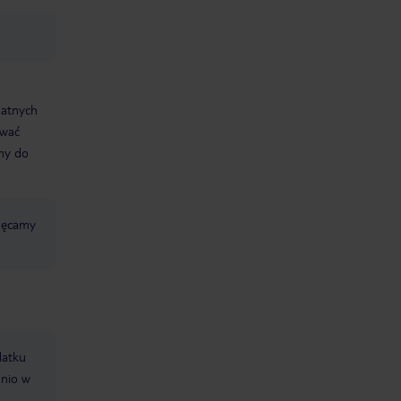
datnych
ować
śmy do
chęcamy
datku
dnio w