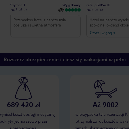
Wyjątkowy
Szymon J
rafa_pG9456JK
2026-06-27
2024-07-18
Przepoekny hotel z bardzo miła
Hotel na bardzo wysok
obsługa i swietna atmosfera
spokojnej okolicy.Pokoje
czyste.Codziennie
Czytaj więcej
»
sprzątane.Rewelacyjna 
obsługa.Kuchnia urozm
kazdy znajdzie cos dla s
basenie smakowie przek
drinki.Polecam
Rozszerz ubezpieczenie i ciesz się wakacjami w pełni
689 420 zł
Aż 9002
 wyniósł koszt obsługi medycznej
w przypadku tylu rezerwacji Kl
pokryty jednorazowo przez
otrzymali zwrot kosztów wakac
ubezpieczyciela
ramach ubezpieczenia od rezyg