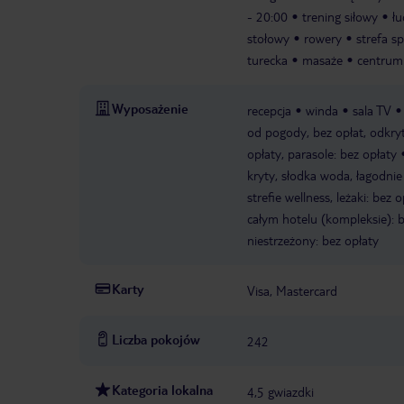
- 20:00
trening siłowy
łu
stołowy
rowery
strefa s
turecka
masaże
centrum
Wyposażenie
recepcja
winda
sala TV
od pogody, bez opłat, odkryt
opłaty, parasole: bez opłaty
kryty, słodka woda, łagodni
strefie wellness, leżaki: bez o
całym hotelu (kompleksie): b
niestrzeżony: bez opłaty
Karty
Visa, Mastercard
Liczba pokojów
242
Kategoria lokalna
4,5 gwiazdki