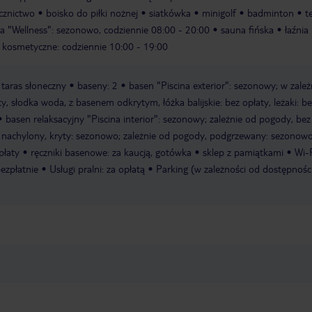
cznictwo
boisko do piłki nożnej
siatkówka
minigolf
badminton
t
pa "Wellness": sezonowo, codziennie 08:00 - 20:00
sauna fińska
łaźnia
 kosmetyczne: codziennie 10:00 - 19:00
taras słoneczny
baseny: 2
basen "Piscina exterior": sezonowy; w zależ
y, słodka woda, z basenem odkrytym, łóżka balijskie: bez opłaty, leżaki: be
basen relaksacyjny "Piscina interior": sezonowy; zależnie od pogody, bez
e nachylony, kryty: sezonowo; zależnie od pogody, podgrzewany: sezonowo
płaty
ręczniki basenowe: za kaucją, gotówka
sklep z pamiątkami
Wi-F
ezpłatnie
Usługi pralni: za opłatą
Parking (w zależności od dostępności