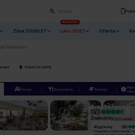
Pobi
Wpisz frazę, której szukasz
NOWOŚĆ
Zima 2026/27
Lato 2027
Oferta
Ki
del Mediterrani
I81003
POKAŻ NA MAPIE
Ważn
Pokoje
Wyżywienie
Atrakcje
infor
+
21
Znakomity
(
1612
opinii
)
Bardzo dobry
Wyjątkowy
Bardzo dobre jedzenie !!! Czysto. Miła
Przepoekny hotel z bardzo mi
obsługa. Fajne zajęcia organizowane
obsługa i swietna atmosfera