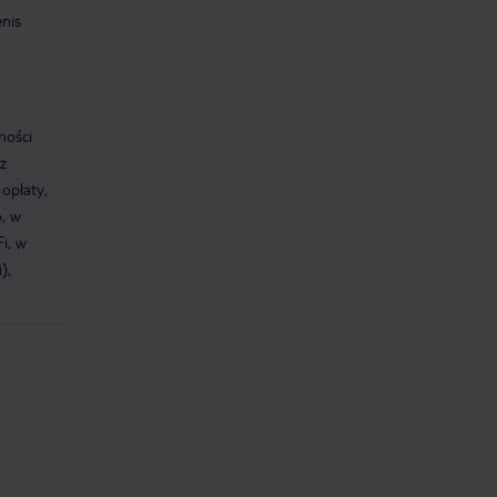
pracuje też Polka. Więc nie trzeba się
enis
obawiać bariery językowej.
Reasumując - naprawdę warto!
ności
z
 opłaty,
, w
i, w
),