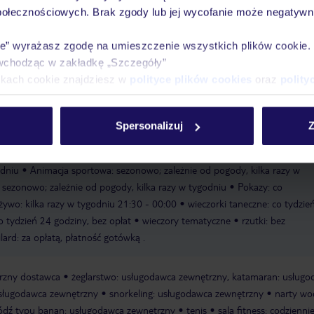
połecznościowych. Brak zgody lub jej wycofanie może negatywni
ie” wyrażasz zgodę na umieszczenie wszystkich plików cookie
Ważn
wchodząc w zakładkę „Szczegóły”
Pokoje
Wyżywienie
Atrakcje
infor
ikach cookie znajdziesz w
polityce plików cookies
oraz
polity
Spersonalizuj
Z
niemiecki, angielski, hiszpański, francuski
Animacja fitness: sezonowo; 
odniu
Animacja sportowa: sezonowo; zależnie od pogody, kilka razy w
 sezonowo; zależnie od pogody, kilka razy w tygodniu
Pokazy: co
ywo: kilka razy w tygodniu 21:30 - 00:00
wieczorki taneczne: co tydzie
co tydzień 24 godziny, bez opłat
wieczory tematyczne
rzutki: bez
ilard: za opłatą, płatność gotówką .
trzny dostawca
żeglarstwo: usługodawca zewnętrzny, katamaran: usług
sługodawca zewnętrzny
snorkeling: usługodawca zewnętrzny
narty wo
ódź typu banan: usługodawca zewnętrzny
tenis
sala fitness: codzienni