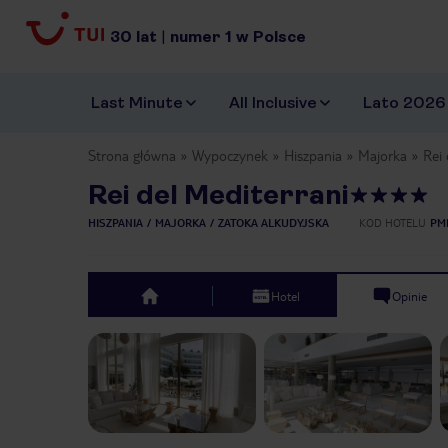
30
lat
|
numer
1
w Polsce
Last Minute
All Inclusive
Lato 2026
Strona główna
Wypoczynek
Hiszpania
Majorka
Rei 
Rei del Mediterrani
HISZPANIA
MAJORKA
ZATOKA ALKUDYJSKA
KOD HOTELU
PM
Hotel
Opinie
top
Previous slide