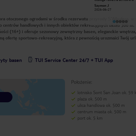
w hotelu np strzelanie, aerobik w
Szymon J
wodzie. Słabe było to że zawsze
ilona r
2026-06-27
leżały ręczniki na leżakach i po kąpieli
2023-07-23
w basenie nie było gdzie wyschnąć,
ora otoczonego ogrodami w środku rezerwatu przyrody S'Albufera, w 
poleżeć chwile. Uważam, że obsługa
powinna zakazać zajmowania leżaków
a do centrów handlowych i innych obiektów rekreacyjnych około 300 m. 
na całe dnie.
Gości (16+) i oferuje sezonowy zewnętrzny basen, eleganckie wnętrza
ną ofertę sportowo-rekreacyjną, która z pewnością urozmaici Twój ur
yty basen
TUI Service Center 24/7 + TUI App
Położenie:
lotnisko Sont San Joan ok. 59
plaża ok. 500 m
ulica handlowa ok. 500 m
centrum miasta ok. 500 m
port ok. 5 km