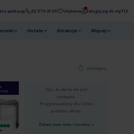
erz aplikację
22 270 31 20
Ulubione
Zaloguj się do myTUI
erunki
Hotele
Atrakcje
Więcej
Udostępnij
e
Ups, ta oferta nie jest
macje
1
/
27
dostępna.
Next slide
Przygotowaliśmy dla Ciebie
podobne oferty:
Zobacz inne ceny i terminy
»
Wyjątkowy
Wyjątkowy
ła
Hotel na bardzo wysokim poziomie.
Hotel BG Rei del Mediterrani Palace
W spokojnej okolicy.Pokoje ładne I
spełnił nasze oczekiwania w 100% a