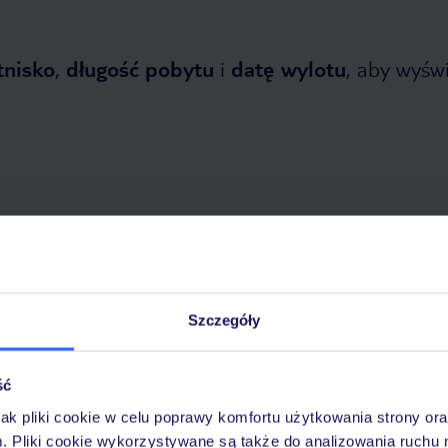
tnisko
,
długość pobytu
i
datę wylotu
, aby wyświe
etnia 2026
do
1 listopada 2026
Dlaczego warto wybrać TUI?
Szczegóły
ść
óży
Tylko u nas opieka na
10
jak pliki cookie w celu poprawy komfortu użytkowania strony or
30 lat w Polsce
wakacjach 24/7
m. Pliki cookie wykorzystywane są także do analizowania ruchu 