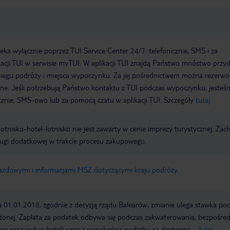
a wyłącznie poprzez TUI Service Center 24/7: telefonicznie, SMS i za
acji TUI w serwisie myTUI. W aplikacji TUI znajdą Państwo mnóstwo przy
biegu podróży i miejsca wypoczynku. Za jej pośrednictwem można rezerw
wne. Jeśli potrzebują Państwo kontaktu z TUI podczas wypoczynku, jeste
icznie, SMS-owo lub za pomocą czatu w aplikacji TUI. Szczegóły
tutaj
.
e lotnisko-hotel-lotnisko nie jest zawarty w cenie imprezy turystycznej. Za
ługi dodatkowej w trakcie procesu zakupowego.
jazdowymi i informacjami MSZ dotyczącymi kraju podróży
.
a 01.01.2018, zgodnie z decyzją rządu Balearów, zmianie ulega stawka po
żonej. Zapłata za podatek odbywa się podczas zakwaterowania, bezpośre
cje oraz wykaz hoteli wraz z wysokością podatku są dostępne –
tutaj
.