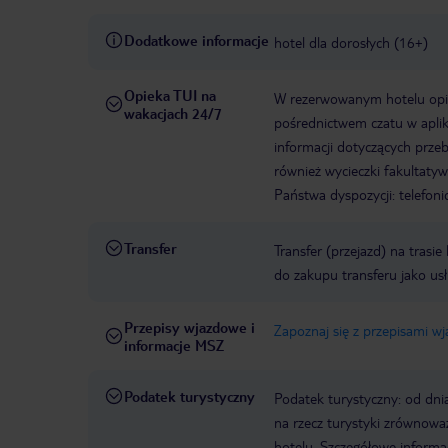
Dodatkowe informacje
hotel dla dorosłych (16+)
Opieka TUI na
W rezerwowanym hotelu opiek
wakacjach 24/7
pośrednictwem czatu w aplik
informacji dotyczących prze
również wycieczki fakultaty
Państwa dyspozycji: telefon
Transfer
Transfer (przejazd) na trasi
do zakupu transferu jako us
Przepisy wjazdowe i
Zapoznaj się z przepisami w
informacje MSZ
Podatek turystyczny
Podatek turystyczny: od dni
na rzecz turystyki zrównowa
hotelu. Szczegółowe informa