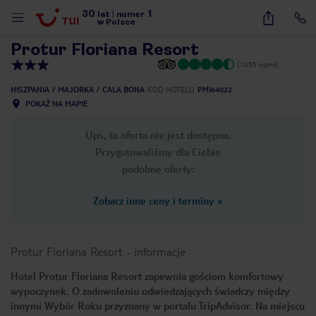
30
1
1
/
17
lat
|
numer
w Polsce
Protur Floriana Resort
(1055 opinii)
HISZPANIA
MAJORKA
CALA BONA
KOD HOTELU
PMI64022
POKAŻ NA MAPIE
Ups, ta oferta nie jest dostępna.
Przygotowaliśmy dla Ciebie
podobne oferty:
Zobacz inne ceny i terminy
»
Protur Floriana Resort
-
informacje
Hotel Protur Floriana Resort zapewnia gościom komfortowy
wypoczynek. O zadowoleniu odwiedzających świadczy między
nute
innymi Wybór Roku przyznany w portalu TripAdvisor. Na miejscu