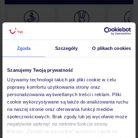
Lider niskich cen
Największe biuro
30 lat w P
podróży w Polsce
Zgoda
Szczegóły
O plikach cookies
Szanujemy Twoją prywatność
Hotel
Używamy technologii takich jak pliki cookie w celu
poprawy komfortu użytkowania strony oraz
personalizowania wyświetlanych treści i reklam. Pliki
Opinie
cookie wykorzystywane są także do analizowania ruchu
na naszej stronie oraz oferowania funkcji mediów
społecznościowych. Brak zgody lub jej wycofanie może
Pokoje
negatywnie wpłynąć na niektóre funkcje strony.
Klikając „Zezwól na wszystkie” wyrażasz zgodę na