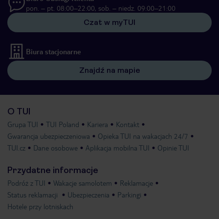
pon. – pt. 08:00–22:00, sob. – niedz. 09:00–21:00
Czat w myTUI
Biura stacjonarne
Znajdź na mapie
O TUI
Grupa TUI
TUI Poland
Kariera
Kontakt
Gwarancja ubezpieczeniowa
Opieka TUI na wakacjach 24/7
TUI.cz
Dane osobowe
Aplikacja mobilna TUI
Opinie TUI
Przydatne informacje
Podróż z TUI
Wakacje samolotem
Reklamacje
Status reklamacji
Ubezpieczenia
Parkingi
Hotele przy lotniskach