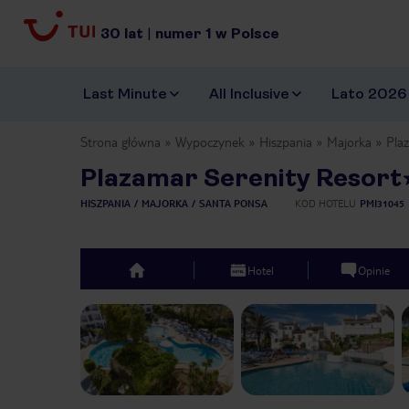
30
lat
|
numer
1
w Polsce
Last Minute
All Inclusive
Lato 2026
Strona główna
Wypoczynek
Hiszpania
Majorka
Pla
Plazamar Serenity Resort
HISZPANIA
MAJORKA
SANTA PONSA
KOD HOTELU
PMI31045
Hotel
Opinie
top
Previous slide