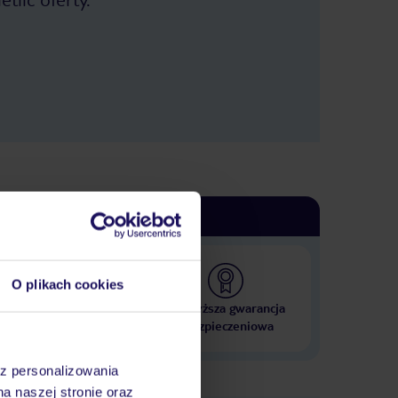
O plikach cookies
 000 hoteli w ponad 50
Najwyższa gwarancja
krajach
ubezpieczeniowa
az personalizowania
na naszej stronie oraz