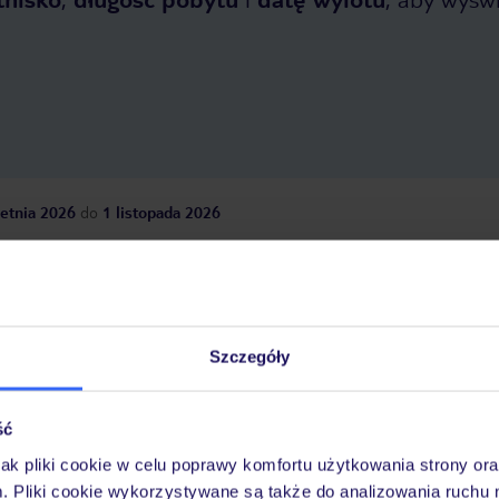
etnia 2026
do
1 listopada 2026
Dlaczego warto wybrać TUI?
Szczegóły
óży
Tylko u nas opieka na
10
30 lat w Polsce
wakacjach 24/7
ść
jak pliki cookie w celu poprawy komfortu użytkowania strony or
m. Pliki cookie wykorzystywane są także do analizowania ruchu 