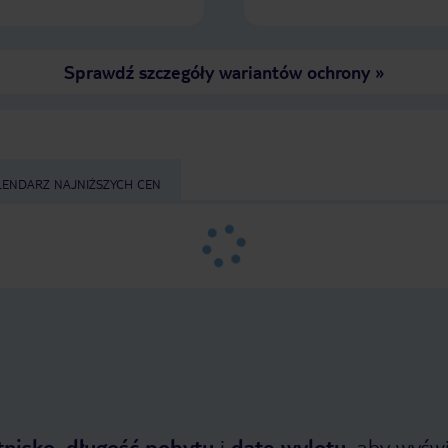
Sprawdź szczegóły wariantów ochrony
»
LENDARZ NAJNIŻSZYCH CEN
tnisko
,
długość pobytu
i
datę wylotu
, aby wyświe