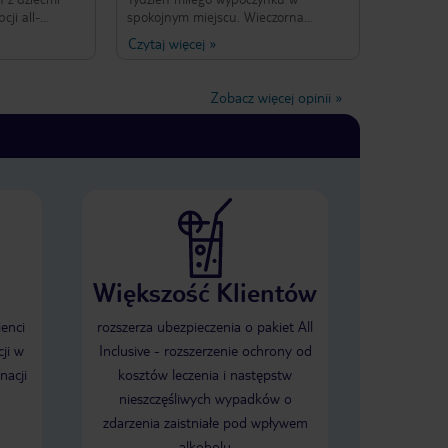
cji all-
spokojnym miejscu. Wieczorna
 dwóch
rozrywka dla dzieci (minidisco) i także
Czytaj więcej
»
iwko drugiego.
później dla dorosłych (w tym
głośno goście
codzienne bingo). Do morza,
 w każdym
przystani i sklepików dosłownie 5
Zobacz więcej opinii
»
lona cała
minut. Dla osób nie mających
 i 1 lat
problemu z chorobą morską polecam
rejs statkiem JUMBO II ze
zwiedzaniem wybrzeża, kąpielą w
morzu a także wyspą DRAGONERA -
rejs 5h z wyśmienitym posiłkiem za
25euro. Jeden minus (głównie dla
rodzin z dziećmi), że nie można było
korzystać z hotelu po drugiej stronie
drogi - JUTLANDIA.
Większość Klientów
ienci
rozszerza ubezpieczenia o pakiet All
ji w
Inclusive - rozszerzenie ochrony od
nacji
kosztów leczenia i następstw
nieszczęśliwych wypadków o
zdarzenia zaistniałe pod wpływem
alkoholu