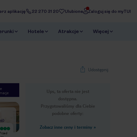
erz aplikację
22 270 31 20
Ulubione
Zaloguj się do myTUI
erunki
Hotele
Atrakcje
Więcej
Udostępnij
e
Ups, ta oferta nie jest
macje
1
/
29
dostępna.
Next slide
Przygotowaliśmy dla Ciebie
podobne oferty:
nii
)
Zobacz inne ceny i terminy
»
Bardzo dobry
Wyjątkowy
 Przed
Fajne miejsce dla rodzin z dziećmi
Tydzień miłego wypoczynku w
kac
można korzystać przy opcji all-
spokojnym miejscu. Wieczorna