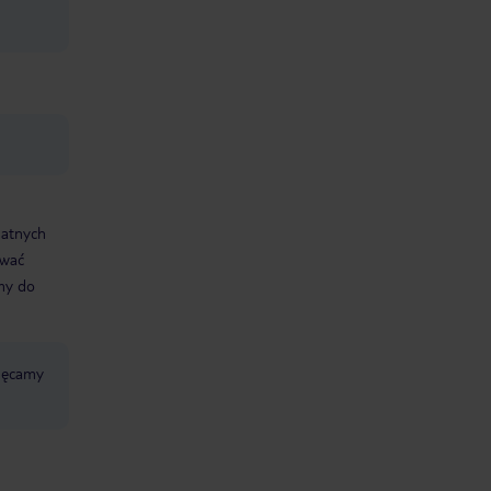
datnych
ować
śmy do
chęcamy