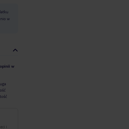
datku
dnio w
opinii w
uga
ość
tość
eci i