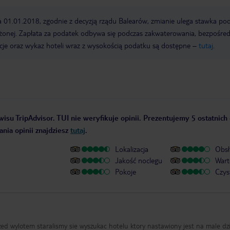
a 01.01.2018, zgodnie z decyzją rządu Balearów, zmianie ulega stawka po
żonej. Zapłata za podatek odbywa się podczas zakwaterowania, bezpośre
cje oraz wykaz hoteli wraz z wysokością podatku są dostępne –
tutaj
.
isu TripAdvisor. TUI nie weryfikuje opinii. Prezentujemy 5 ostatnich 
nia opinii znajdziesz
tutaj
.
Lokalizacja
Obsł
Jakość noclegu
Wart
Pokoje
Czys
rzed wylotem staralismy sie wyszukac hotelu ktory nastawiony jest na male dzi