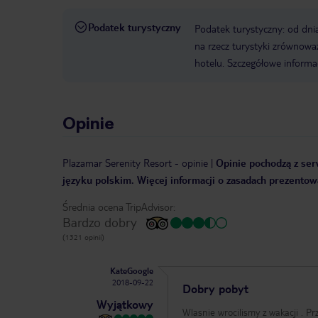
Podatek turystyczny
Podatek turystyczny: od dni
na rzecz turystyki zrównowa
hotelu. Szczegółowe informa
Opinie
Plazamar Serenity Resort
-
opinie
|
Opinie pochodzą z serw
języku polskim. Więcej informacji o zasadach prezentowa
Średnia ocena TripAdvisor:
Bardzo dobry
(1321 opinii)
KateGoogle
2018-09-22
Dobry pobyt
Wyjątkowy
Wlasnie wrocilismy z wakacji . P