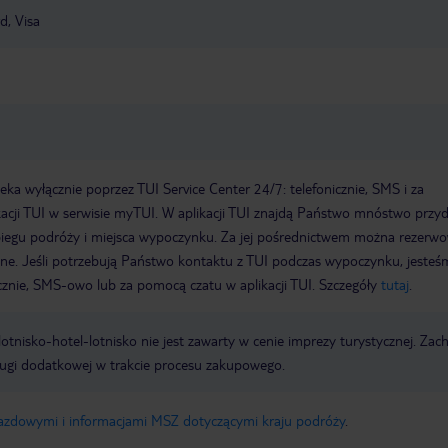
d, Visa
a wyłącznie poprzez TUI Service Center 24/7: telefonicznie, SMS i za
acji TUI w serwisie myTUI. W aplikacji TUI znajdą Państwo mnóstwo przy
biegu podróży i miejsca wypoczynku. Za jej pośrednictwem można rezerw
wne. Jeśli potrzebują Państwo kontaktu z TUI podczas wypoczynku, jeste
icznie, SMS-owo lub za pomocą czatu w aplikacji TUI. Szczegóły
tutaj
.
e lotnisko-hotel-lotnisko nie jest zawarty w cenie imprezy turystycznej. Za
ługi dodatkowej w trakcie procesu zakupowego.
jazdowymi i informacjami MSZ dotyczącymi kraju podróży
.