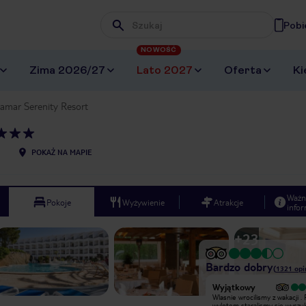
Pobi
Wpisz frazę, której szukasz
NOWOŚĆ
Zima 2026/27
Lato 2027
Oferta
Ki
zamar Serenity Resort
POKAŻ NA MAPIE
Ważn
Pokoje
Wyżywienie
Atrakcje
infor
+
23
Bardzo dobry
(
1321
opi
Bardzo dobry
Wyjątkowy
O tym hotelu z pewnoscia mozna
Wlasnie wrocilismy z wakacji .
powiedziec ze ma przesympatyczna
wylotem staralismy sie wyszu