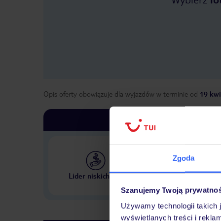
Opis oferty obowiązuje dla wyjazdów w terminie
od
19 kwi
Zgoda
Największe biuro podr
Lider niskich cen
w Polsce
Szanujemy Twoją prywatno
Używamy technologii takich 
wyświetlanych treści i rekla