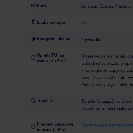
Karty
American Express, Mastercar
Liczba pokojów
96
Kategoria lokalna
3 gwiazdki
Opieka TUI na
W rezerwowanym hotelu opiek
wakacjach 24/7
pośrednictwem czatu w aplik
informacji dotyczących prze
również wycieczki fakultaty
Państwa dyspozycji: telefon
Transfer
Transfer (przejazd) na trasi
do zakupu transferu jako us
Przepisy wjazdowe i
Zapoznaj się z przepisami w
informacje MSZ