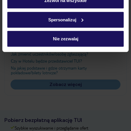
„Szczegóły”
Zezwól na wszystkie
Szczegółowe informacje o plikach cookie znajdziesz
w
polityce plików cookies
oraz
polityce prywatności
.
Ważne informacje
Spersonalizuj
Nie zezwalaj
Często zadawane pytania
Jak zmienić uczestników/osobę zgłaszającą?
Czy w Hotelu będzie przedstawiciel TUI?
Na jakiej podstawie i gdzie otrzymam karty
pokładowe/bilety lotnicze?
Zobacz więcej
Pobierz bezpłatną aplikację TUI
Szybkie wyszukiwanie i przeglądanie ofert