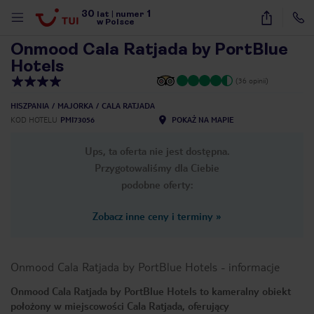
30
1
1
/
7
lat
|
numer
w Polsce
Onmood Cala Ratjada by PortBlue
Hotels
(36 opinii)
HISZPANIA
MAJORKA
CALA RATJADA
KOD HOTELU
PMI73056
POKAŻ NA MAPIE
Ups, ta oferta nie jest dostępna.
Przygotowaliśmy dla Ciebie
podobne oferty:
Zobacz inne ceny i terminy
»
Onmood Cala Ratjada by PortBlue Hotels
-
informacje
Onmood Cala Ratjada by PortBlue Hotels to kameralny obiekt
nute
położony w miejscowości Cala Ratjada, oferujący