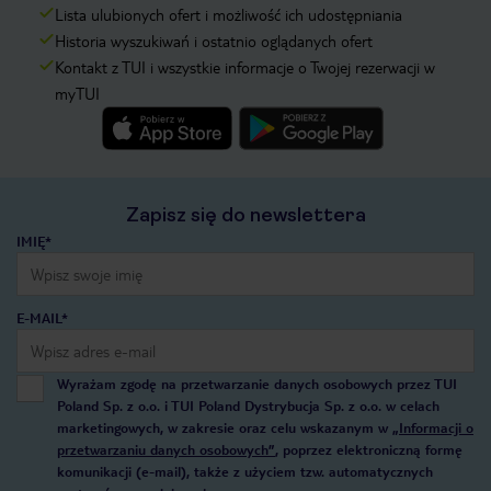
Lista ulubionych ofert i możliwość ich udostępniania
Historia wyszukiwań i ostatnio oglądanych ofert
Kontakt z TUI i wszystkie informacje o Twojej rezerwacji w
myTUI
Zapisz się do newslettera
IMIĘ*
E-MAIL*
Wyrażam zgodę na przetwarzanie danych osobowych przez TUI
Poland Sp. z o.o. i TUI Poland Dystrybucja Sp. z o.o. w celach
marketingowych, w zakresie oraz celu wskazanym w
„Informacji o
przetwarzaniu danych osobowych”
, poprzez elektroniczną formę
komunikacji (e-mail), także z użyciem tzw. automatycznych