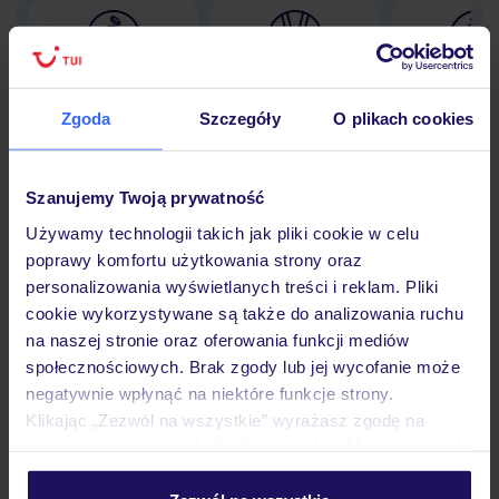
Lider niskich cen
Największe biuro
30 lat w P
podróży w Polsce
Zgoda
Szczegóły
O plikach cookies
Szanujemy Twoją prywatność
Używamy technologii takich jak pliki cookie w celu
Hotel
poprawy komfortu użytkowania strony oraz
personalizowania wyświetlanych treści i reklam. Pliki
cookie wykorzystywane są także do analizowania ruchu
Pokoje
na naszej stronie oraz oferowania funkcji mediów
społecznościowych. Brak zgody lub jej wycofanie może
negatywnie wpłynąć na niektóre funkcje strony.
Wyżywienie
Klikając „Zezwól na wszystkie” wyrażasz zgodę na
umieszczenie wszystkich plików cookie. Możesz jednak
personalizować swój wybór wchodząc w zakładkę
Atrakcje