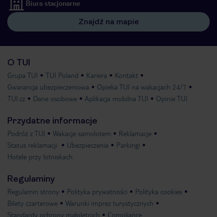
Biura stacjonarne
Znajdź na mapie
O TUI
Grupa TUI
TUI Poland
Kariera
Kontakt
Gwarancja ubezpieczeniowa
Opieka TUI na wakacjach 24/7
TUI.cz
Dane osobowe
Aplikacja mobilna TUI
Opinie TUI
Przydatne informacje
Podróż z TUI
Wakacje samolotem
Reklamacje
Status reklamacji
Ubezpieczenia
Parkingi
Hotele przy lotniskach
Regulaminy
Regulamin strony
Polityka prywatności
Polityka cookies
Bilety czarterowe
Warunki imprez turystycznych
Standardy ochrony małoletnich
Compliance