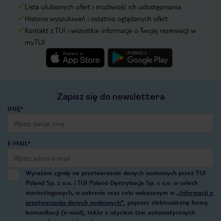
Lista ulubionych ofert i możliwość ich udostępniania
Historia wyszukiwań i ostatnio oglądanych ofert
Kontakt z TUI i wszystkie informacje o Twojej rezerwacji w
myTUI
Zapisz się do newslettera
IMIĘ*
E-MAIL*
Wyrażam zgodę na przetwarzanie danych osobowych przez TUI
Poland Sp. z o.o. i TUI Poland Dystrybucja Sp. z o.o. w celach
marketingowych, w zakresie oraz celu wskazanym w
„Informacji o
przetwarzaniu danych osobowych”
, poprzez elektroniczną formę
komunikacji (e-mail), także z użyciem tzw. automatycznych