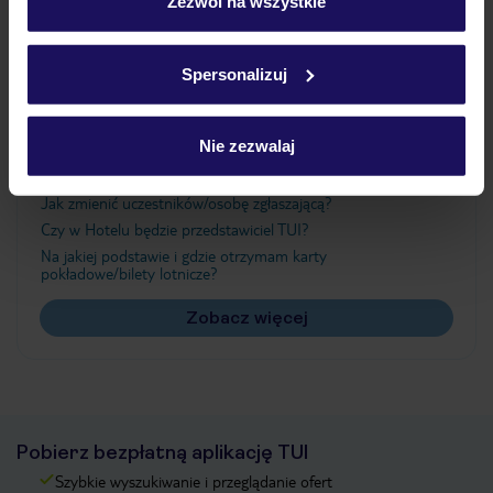
„Szczegóły”
Zezwól na wszystkie
Szczegółowe informacje o plikach cookie znajdziesz
w
polityce plików cookies
oraz
polityce prywatności
.
Ważne informacje
Spersonalizuj
Nie zezwalaj
Często zadawane pytania
Jak zmienić uczestników/osobę zgłaszającą?
Czy w Hotelu będzie przedstawiciel TUI?
Na jakiej podstawie i gdzie otrzymam karty
pokładowe/bilety lotnicze?
Zobacz więcej
Pobierz bezpłatną aplikację TUI
Szybkie wyszukiwanie i przeglądanie ofert