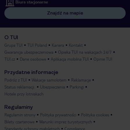
Biura stacjonarne
Znajdź na mapie
O TUI
Grupa TUI
TUI Poland
Kariera
Kontakt
Gwarancja ubezpieczeniowa
Opieka TUI na wakacjach 24/7
TUI.cz
Dane osobowe
Aplikacja mobilna TUI
Opinie TUI
Przydatne informacje
Podróż z TUI
Wakacje samolotem
Reklamacje
Status reklamacji
Ubezpieczenia
Parkingi
Hotele przy lotniskach
Regulaminy
Regulamin strony
Polityka prywatności
Polityka cookies
Bilety czarterowe
Warunki imprez turystycznych
Standardy ochrony małoletnich
Compliance