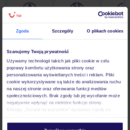
Lider niskich cen
Największe biuro
30 lat w P
podróży w Polsce
Zgoda
Szczegóły
O plikach cookies
Szanujemy Twoją prywatność
Używamy technologii takich jak pliki cookie w celu
Hotel
poprawy komfortu użytkowania strony oraz
personalizowania wyświetlanych treści i reklam. Pliki
cookie wykorzystywane są także do analizowania ruchu
Pokoje
na naszej stronie oraz oferowania funkcji mediów
społecznościowych. Brak zgody lub jej wycofanie może
negatywnie wpłynąć na niektóre funkcje strony.
Wyżywienie
Klikając „Zezwól na wszystkie” wyrażasz zgodę na
umieszczenie wszystkich plików cookie. Możesz jednak
personalizować swój wybór wchodząc w zakładkę
Atrakcje