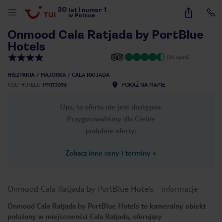
30
1
1
/
7
lat
|
numer
w Polsce
Onmood Cala Ratjada by PortBlue
Hotels
(36 opinii)
HISZPANIA
MAJORKA
CALA RATJADA
KOD HOTELU
PMI73056
POKAŻ NA MAPIE
Ups, ta oferta nie jest dostępna.
Przygotowaliśmy dla Ciebie
podobne oferty:
Zobacz inne ceny i terminy
»
Onmood Cala Ratjada by PortBlue Hotels
-
informacje
Onmood Cala Ratjada by PortBlue Hotels to kameralny obiekt
nute
położony w miejscowości Cala Ratjada, oferujący