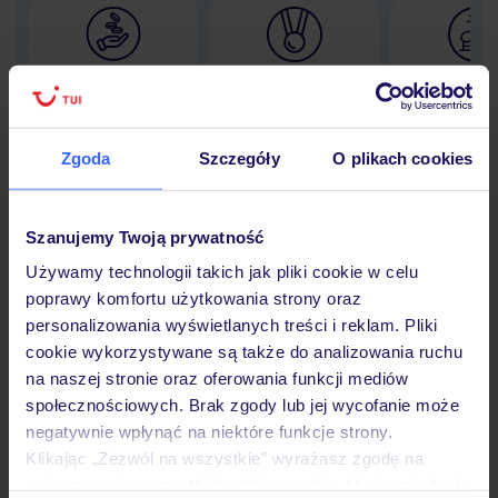
Lider niskich cen
Największe biuro
30 lat w P
podróży w Polsce
Zgoda
Szczegóły
O plikach cookies
Hotel
Szanujemy Twoją prywatność
Używamy technologii takich jak pliki cookie w celu
poprawy komfortu użytkowania strony oraz
Opinie
personalizowania wyświetlanych treści i reklam. Pliki
cookie wykorzystywane są także do analizowania ruchu
na naszej stronie oraz oferowania funkcji mediów
Pokoje
społecznościowych. Brak zgody lub jej wycofanie może
negatywnie wpłynąć na niektóre funkcje strony.
Klikając „Zezwól na wszystkie” wyrażasz zgodę na
Wyżywienie
umieszczenie wszystkich plików cookie. Możesz jednak