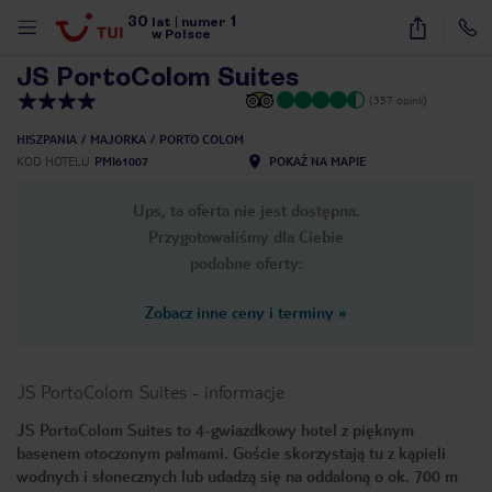
30
1
1
/
29
lat
|
numer
w Polsce
JS PortoColom Suites
(357 opinii)
HISZPANIA
MAJORKA
PORTO COLOM
KOD HOTELU
PMI61007
POKAŻ NA MAPIE
Ups, ta oferta nie jest dostępna.
Przygotowaliśmy dla Ciebie
podobne oferty:
Zobacz inne ceny i terminy
»
JS PortoColom Suites
-
informacje
JS PortoColom Suites to 4-gwiazdkowy hotel z pięknym
basenem otoczonym palmami. Goście skorzystają tu z kąpieli
nute
wodnych i słonecznych lub udadzą się na oddaloną o ok. 700 m