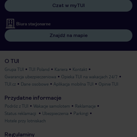
Czat w myTUI
Biura stacjonarne
Znajdź na mapie
O TUI
Grupa TUI
TUI Poland
Kariera
Kontakt
Gwarancja ubezpieczeniowa
Opieka TUI na wakacjach 24/7
TUI.cz
Dane osobowe
Aplikacja mobilna TUI
Opinie TUI
Przydatne informacje
Podróż z TUI
Wakacje samolotem
Reklamacje
Status reklamacji
Ubezpieczenia
Parkingi
Hotele przy lotniskach
Regulaminy