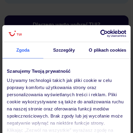
Dlaczego warto wybrać TUI?
Zgoda
Szczegóły
O plikach cookies
Lider niskich cen
Największe biuro
30 lat w P
podróży w Polsce
Szanujemy Twoją prywatność
Używamy technologii takich jak pliki cookie w celu
poprawy komfortu użytkowania strony oraz
personalizowania wyświetlanych treści i reklam. Pliki
Hotel
cookie wykorzystywane są także do analizowania ruchu
na naszej stronie oraz oferowania funkcji mediów
społecznościowych. Brak zgody lub jej wycofanie może
Pokoje
negatywnie wpłynąć na niektóre funkcje strony.
Klikając „Zezwól na wszystkie” wyrażasz zgodę na