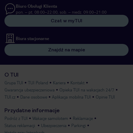
Biuro Obsługi Klienta
pon. – pt. 08:00–22:00, sob. – niedz. 09:00–21:00
Czat w myTUI
Biura stacjonarne
Znajdź na mapie
O TUI
Grupa TUI
TUI Poland
Kariera
Kontakt
Gwarancja ubezpieczeniowa
Opieka TUI na wakacjach 24/7
TUI.cz
Dane osobowe
Aplikacja mobilna TUI
Opinie TUI
Przydatne informacje
Podróż z TUI
Wakacje samolotem
Reklamacje
Status reklamacji
Ubezpieczenia
Parkingi
Hotele przy lotniskach