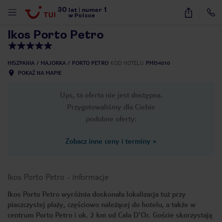
30
1
1
/
29
lat
|
numer
w Polsce
Ikos Porto Petro
HISZPANIA
MAJORKA
PORTO PETRO
KOD HOTELU
PMI54010
POKAŻ NA MAPIE
Ups, ta oferta nie jest dostępna.
Przygotowaliśmy dla Ciebie
podobne oferty:
Zobacz inne ceny i terminy
»
Ikos Porto Petro
-
informacje
Ikos Porto Petro wyróżnia doskonała lokalizacja tuż przy
piaszczystej plaży, częściowo należącej do hotelu, a także w
nute
centrum Porto Petro i ok. 2 km od Cala D'Or. Goście skorzystają