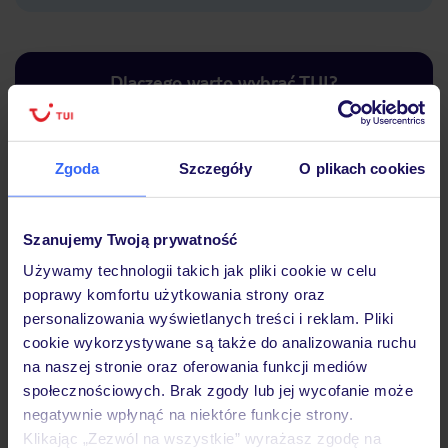
Dlaczego warto wybrać TUI?
Zgoda
Szczegóły
O plikach cookies
Lider niskich cen
Największe biuro
30 lat w P
podróży w Polsce
Szanujemy Twoją prywatność
Używamy technologii takich jak pliki cookie w celu
poprawy komfortu użytkowania strony oraz
personalizowania wyświetlanych treści i reklam. Pliki
Hotel
cookie wykorzystywane są także do analizowania ruchu
na naszej stronie oraz oferowania funkcji mediów
społecznościowych. Brak zgody lub jej wycofanie może
Pokoje
negatywnie wpłynąć na niektóre funkcje strony.
Klikając „Zezwól na wszystkie” wyrażasz zgodę na