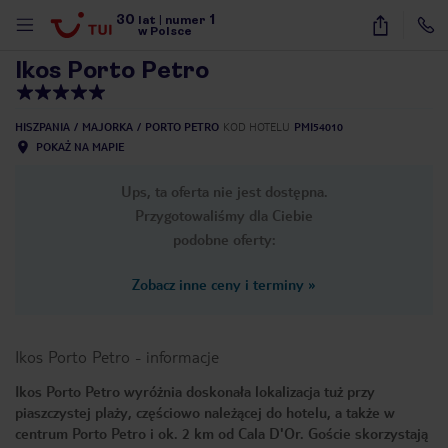
30
1
1
/
29
lat
|
numer
w Polsce
Ikos Porto Petro
HISZPANIA
MAJORKA
PORTO PETRO
KOD HOTELU
PMI54010
POKAŻ NA MAPIE
Ups, ta oferta nie jest dostępna.
Przygotowaliśmy dla Ciebie
podobne oferty:
Zobacz inne ceny i terminy
»
Ikos Porto Petro
-
informacje
Ikos Porto Petro wyróżnia doskonała lokalizacja tuż przy
piaszczystej plaży, częściowo należącej do hotelu, a także w
nute
centrum Porto Petro i ok. 2 km od Cala D'Or. Goście skorzystają