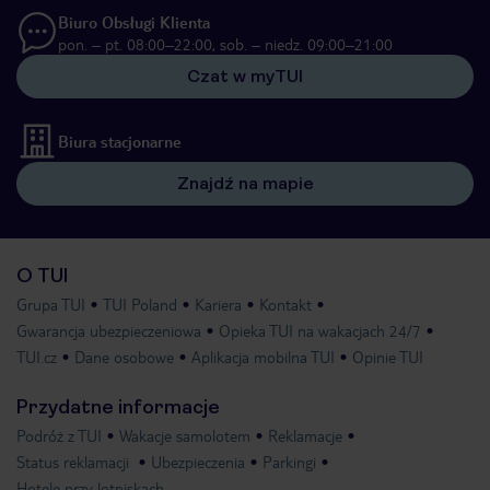
Biuro Obsługi Klienta
pon. – pt. 08:00–22:00, sob. – niedz. 09:00–21:00
Czat w myTUI
Biura stacjonarne
Znajdź na mapie
O TUI
Grupa TUI
TUI Poland
Kariera
Kontakt
Gwarancja ubezpieczeniowa
Opieka TUI na wakacjach 24/7
TUI.cz
Dane osobowe
Aplikacja mobilna TUI
Opinie TUI
Przydatne informacje
Podróż z TUI
Wakacje samolotem
Reklamacje
Status reklamacji
Ubezpieczenia
Parkingi
Hotele przy lotniskach