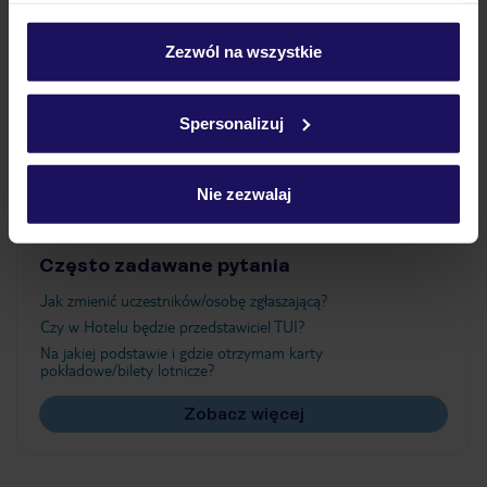
Wyżywienie
personalizować swój wybór wchodząc w zakładkę
„Szczegóły”
Zezwól na wszystkie
Szczegółowe informacje o plikach cookie znajdziesz
Atrakcje
w
polityce plików cookies
oraz
polityce prywatności
.
Spersonalizuj
Ważne informacje
Nie zezwalaj
Często zadawane pytania
Jak zmienić uczestników/osobę zgłaszającą?
Czy w Hotelu będzie przedstawiciel TUI?
Na jakiej podstawie i gdzie otrzymam karty
pokładowe/bilety lotnicze?
Zobacz więcej