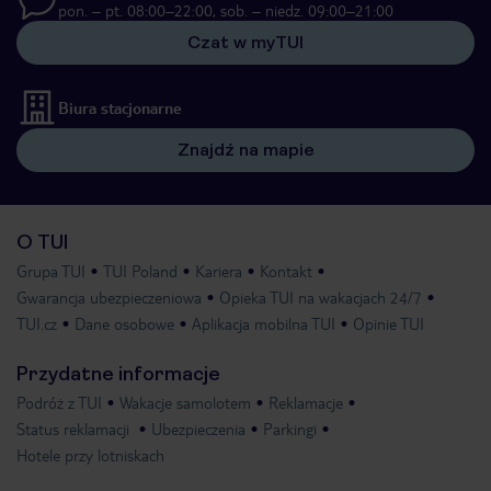
pon. – pt. 08:00–22:00, sob. – niedz. 09:00–21:00
Czat w myTUI
Biura stacjonarne
Znajdź na mapie
O TUI
Grupa TUI
TUI Poland
Kariera
Kontakt
Gwarancja ubezpieczeniowa
Opieka TUI na wakacjach 24/7
TUI.cz
Dane osobowe
Aplikacja mobilna TUI
Opinie TUI
Przydatne informacje
Podróż z TUI
Wakacje samolotem
Reklamacje
Status reklamacji
Ubezpieczenia
Parkingi
Hotele przy lotniskach