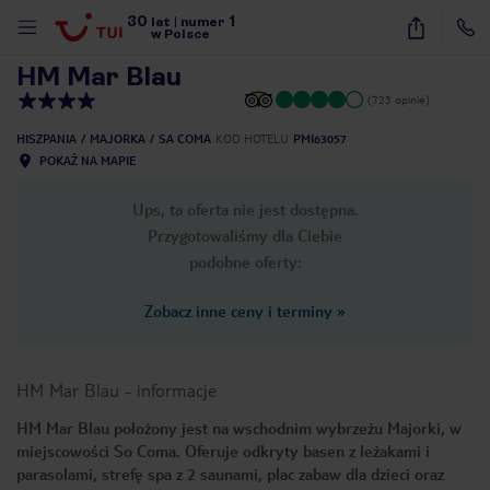
30
1
1
/
26
lat
|
numer
w Polsce
HM Mar Blau
(723 opinie)
HISZPANIA
MAJORKA
SA COMA
KOD HOTELU
PMI63057
POKAŻ NA MAPIE
Ups, ta oferta nie jest dostępna.
Przygotowaliśmy dla Ciebie
podobne oferty:
Zobacz inne ceny i terminy
»
HM Mar Blau
-
informacje
HM Mar Blau położony jest na wschodnim wybrzeżu Majorki, w
miejscowości So Coma. Oferuje odkryty basen z leżakami i
nute
parasolami, strefę spa z 2 saunami, plac zabaw dla dzieci oraz