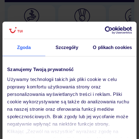
Lider niskich cen
Największe biuro
30 lat w P
podróży w Polsce
Zgoda
Szczegóły
O plikach cookies
Szanujemy Twoją prywatność
Hotel
Używamy technologii takich jak pliki cookie w celu
poprawy komfortu użytkowania strony oraz
personalizowania wyświetlanych treści i reklam. Pliki
Opinie
cookie wykorzystywane są także do analizowania ruchu
na naszej stronie oraz oferowania funkcji mediów
społecznościowych. Brak zgody lub jej wycofanie może
Pokoje
negatywnie wpłynąć na niektóre funkcje strony.
Klikając „Zezwól na wszystkie” wyrażasz zgodę na
umieszczenie wszystkich plików cookie. Możesz jednak