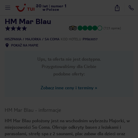
30
1
1
/
26
lat
|
numer
w Polsce
HM Mar Blau
(723 opinie)
HISZPANIA
MAJORKA
SA COMA
KOD HOTELU
PMI63057
POKAŻ NA MAPIE
Ups, ta oferta nie jest dostępna.
Przygotowaliśmy dla Ciebie
podobne oferty:
Zobacz inne ceny i terminy
»
HM Mar Blau
-
informacje
HM Mar Blau położony jest na wschodnim wybrzeżu Majorki, w
miejscowości So Coma. Oferuje odkryty basen z leżakami i
nute
parasolami, strefę spa z 2 saunami, plac zabaw dla dzieci oraz