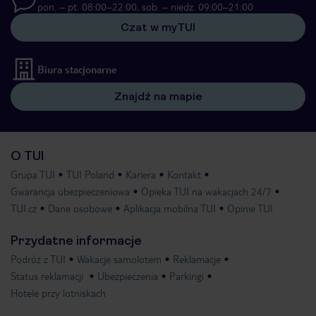
pon. – pt. 08:00–22:00, sob. – niedz. 09:00–21:00
Czat w myTUI
Biura stacjonarne
Znajdź na mapie
O TUI
Grupa TUI
TUI Poland
Kariera
Kontakt
Gwarancja ubezpieczeniowa
Opieka TUI na wakacjach 24/7
TUI.cz
Dane osobowe
Aplikacja mobilna TUI
Opinie TUI
Przydatne informacje
Podróż z TUI
Wakacje samolotem
Reklamacje
Status reklamacji
Ubezpieczenia
Parkingi
Hotele przy lotniskach