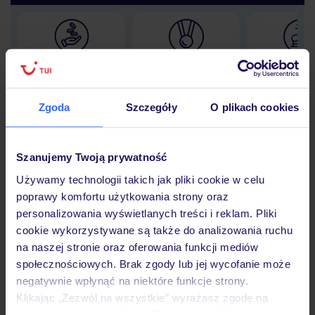
Lider niskich cen
Największe biuro
30 lat w P
podróży w Polsce
Zgoda
Szczegóły
O plikach cookies
Szanujemy Twoją prywatność
Hotel
Używamy technologii takich jak pliki cookie w celu
poprawy komfortu użytkowania strony oraz
personalizowania wyświetlanych treści i reklam. Pliki
Opinie
cookie wykorzystywane są także do analizowania ruchu
na naszej stronie oraz oferowania funkcji mediów
społecznościowych. Brak zgody lub jej wycofanie może
Pokoje
negatywnie wpłynąć na niektóre funkcje strony.
Klikając „Zezwól na wszystkie” wyrażasz zgodę na
umieszczenie wszystkich plików cookie. Możesz jednak