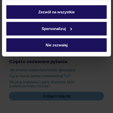
Wyżywienie
personalizować swój wybór wchodząc w zakładkę
„Szczegóły”
Zezwól na wszystkie
Szczegółowe informacje o plikach cookie znajdziesz
Atrakcje
w
polityce plików cookies
oraz
polityce prywatności
.
Spersonalizuj
Ważne informacje
Nie zezwalaj
Często zadawane pytania
Jak zmienić uczestników/osobę zgłaszającą?
Czy w Hotelu będzie przedstawiciel TUI?
Na jakiej podstawie i gdzie otrzymam karty
pokładowe/bilety lotnicze?
Zobacz więcej