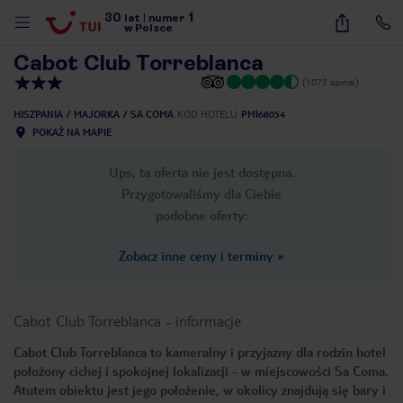
30
1
1
/
15
lat
|
numer
w Polsce
Cabot Club Torreblanca
(1073 opinie)
HISZPANIA
MAJORKA
SA COMA
KOD HOTELU
PMI68054
POKAŻ NA MAPIE
Ups, ta oferta nie jest dostępna.
Przygotowaliśmy dla Ciebie
podobne oferty:
Zobacz inne ceny i terminy
»
Cabot Club Torreblanca
-
informacje
Cabot Club Torreblanca to kameralny i przyjazny dla rodzin hotel
położony cichej i spokojnej lokalizacji - w miejscowości Sa Coma.
nute
Atutem obiektu jest jego położenie, w okolicy znajdują się bary i