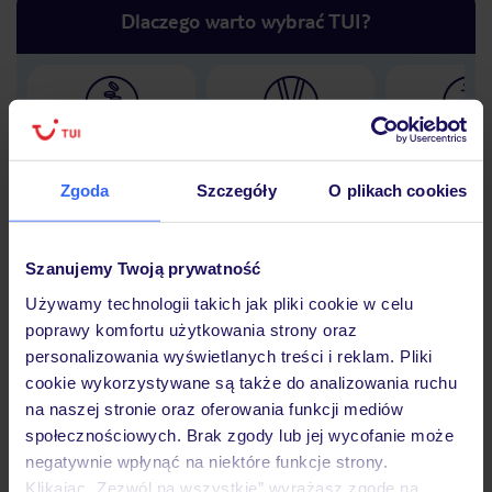
Dlaczego warto wybrać TUI?
Lider niskich cen
Największe biuro
30 lat w P
podróży w Polsce
Zgoda
Szczegóły
O plikach cookies
Szanujemy Twoją prywatność
Hotel
Używamy technologii takich jak pliki cookie w celu
poprawy komfortu użytkowania strony oraz
personalizowania wyświetlanych treści i reklam. Pliki
Opinie
cookie wykorzystywane są także do analizowania ruchu
na naszej stronie oraz oferowania funkcji mediów
społecznościowych. Brak zgody lub jej wycofanie może
Pokoje
negatywnie wpłynąć na niektóre funkcje strony.
Klikając „Zezwól na wszystkie” wyrażasz zgodę na