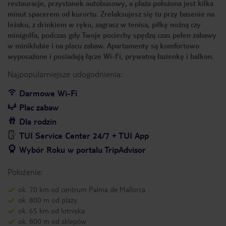
restauracje, przystanek autobusowy, a plaża położona jest kilka
minut spacerem od kurortu. Zrelaksujesz się tu przy basenie na
leżaku, z drinkiem w ręku, zagrasz w tenisa, piłkę nożną czy
minigolfa, podczas gdy Twoje pociechy spędzą czas pełen zabawy
w miniklubie i na placu zabaw. Apartamenty są komfortowo
wyposażone i posiadają łącze Wi-Fi, prywatną łazienkę i balkon.
Najpopularniejsze udogodnienia:
Darmowe Wi-Fi
Plac zabaw
Dla rodzin
TUI Service Center 24/7 + TUI App
Wybór Roku w portalu TripAdvisor
Położenie:
ok. 70 km od centrum Palma de Mallorca
ok. 800 m od plaży
ok. 65 km od lotniska
ok. 800 m od sklepów