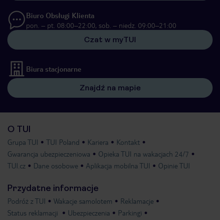
Biuro Obsługi Klienta
pon. – pt. 08:00–22:00, sob. – niedz. 09:00–21:00
Czat w myTUI
Biura stacjonarne
Znajdź na mapie
O TUI
Grupa TUI
TUI Poland
Kariera
Kontakt
Gwarancja ubezpieczeniowa
Opieka TUI na wakacjach 24/7
TUI.cz
Dane osobowe
Aplikacja mobilna TUI
Opinie TUI
Przydatne informacje
Podróż z TUI
Wakacje samolotem
Reklamacje
Status reklamacji
Ubezpieczenia
Parkingi