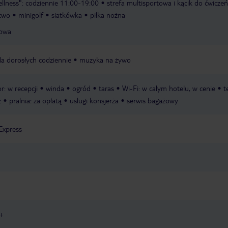
llness": codziennie 11:00-19:00
strefa multisportowa i kącik do ćwicze
ctwo
minigolf
siatkówka
piłka nożna
rowa
a dorosłych codziennie
muzyka na żywo
r: w recepcji
winda
ogród
taras
Wi-Fi: w całym hotelu, w cenie
t
z
pralnia: za opłatą
usługi konsjerża
serwis bagażowy
Express
6+