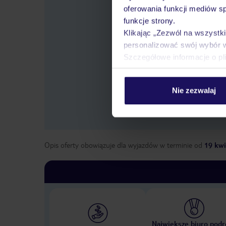
oferowania funkcji mediów s
funkcje strony.
Klikając „Zezwól na wszystk
personalizować swój wybór 
Wybierz
lo
Szczegółowe informacje o pl
Nie zezwalaj
Opis oferty obowiązuje dla wyjazdów w terminie
od
19 kwi
Największe biuro podr