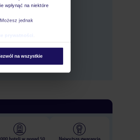
e wpłynąć na niektóre
. Możesz jednak
tlić oferty.
ce prywatności
.
ezwól na wszystkie
 000 hoteli w ponad 50
Najwyższa gwarancja