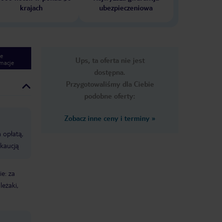
krajach
ubezpieczeniowa
e
Ups, ta oferta nie jest
macje
dostępna.
Przygotowaliśmy dla Ciebie
podobne oferty:
Zobacz inne ceny i terminy
»
 opłatą,
 kaucją
e: za
leżaki,