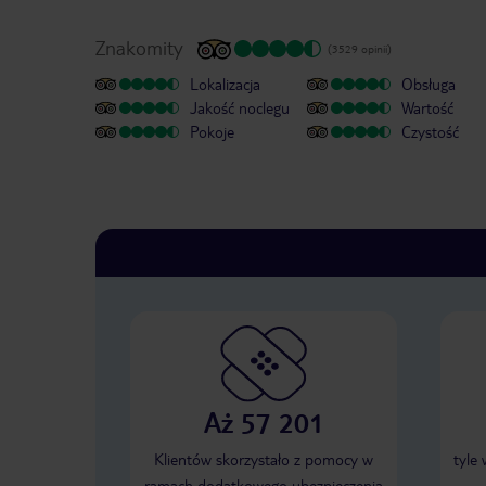
Znakomity
(3529 opinii)
Lokalizacja
Obsługa
Jakość noclegu
Wartość
Pokoje
Czystość
Aż 57 201
Klientów skorzystało z pomocy w
tyle
ramach dodatkowego ubezpieczenia