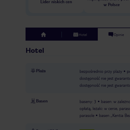
Lider niskich cen
w Polsce
Hotel
Opinie
top
Hotel
Plaża
bezpośrednio przy plaży
p
dostępność nie jest gwarant
dostępność nie jest gwarant
Basen
baseny: 3
basen: w zależno
opłatą, leżaki: w cenie, paras
parasole
basen „Kentia Be