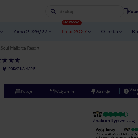
Pobi
Wpisz frazę, której szukasz
NOWOŚĆ
Zima 2026/27
Lato 2027
Oferta
Ki
aSoul Mallorca Resort
POKAŻ NA MAPIE
Ważn
Pokoje
Wyżywienie
Atrakcje
infor
Znakomity
(
3529
opinii
)
Bardzo dobry
Wyjątkowy
Hotel naprawde sam w sobie
Pobyt w AluaSoul Mallorca Re
przyjemny i wygodny, Do czego mam
był naprawdę wyjątkowy. Hotel