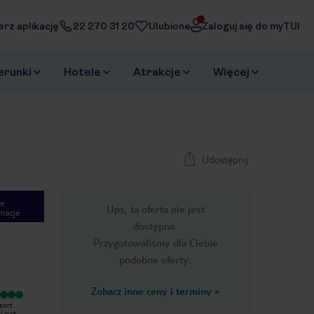
erz aplikację
22 270 31 20
Ulubione
Zaloguj się do myTUI
erunki
Hotele
Atrakcje
Więcej
Udostępnij
e
Ups, ta oferta nie jest
macje
dostępna.
Przygotowaliśmy dla Ciebie
podobne oferty:
Zobacz inne ceny i terminy
»
Wyjątkowy
Hotel z pozoru wydaje się być
sort
Super hotel. Przepiękny widok z
zupełnie przeciętnym hotelem. Od
 jest
balkonu na zatoczke, pyszne jedzenie