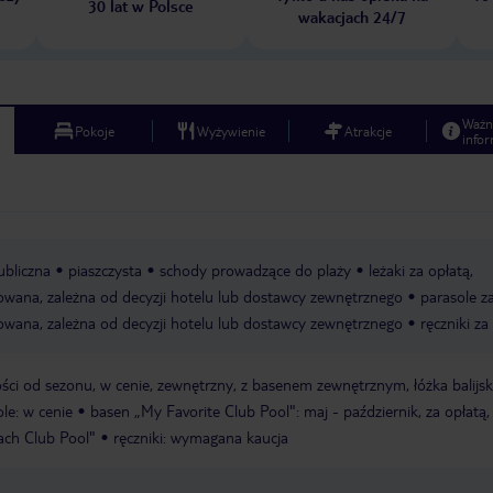
30 lat w Polsce
wakacjach 24/7
Ważn
Pokoje
Wyżywienie
Atrakcje
infor
ubliczna
piaszczysta
schody prowadzące do plaży
leżaki za opłatą,
owana, zależna od decyzji hotelu lub dostawcy zewnętrznego
parasole za
owana, zależna od decyzji hotelu lub dostawcy zewnętrznego
ręczniki za
ści od sezonu, w cenie, zewnętrzny, z basenem zewnętrznym, łóżka balijski
ole: w cenie
basen „My Favorite Club Pool": maj - październik, za opłatą, 
ach Club Pool"
ręczniki: wymagana kaucja