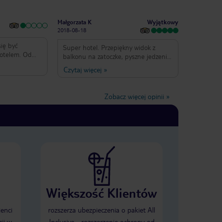
Wyjątkowy
Małgorzata K
2018-08-18
się być
Super hotel. Przepiękny widok z
hotelem. Od
balkonu na zatoczke, pyszne jedzenie
 się przygoda.
zarówno na sniadanie jak i kolacje,
Czytaj więcej
»
kulturą wręcz
sympatyczna obsluga, bardzo miły
du do hotelu ok
animator z Chorwacji. Codziennie
owana na
animacje przy basenie. Najlepszy
Zobacz więcej opinii
»
stauracji,
hotel w którym bylismy. Polecam!
jednak
u. Wchodząc do
 bez mojej
y na niższy
słony, wyrwany
. Po batalii na
okój w głównym
mówieniem).
óśb nie
u, tak
Większość Klientów
uciły mnie
 temu został
ienci
rozszerza ubezpieczenia o pakiet All
 mojego
ji w
Inclusive - rozszerzenie ochrony od