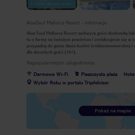
AluaSoul Mallorca Resort
-
informacje
Alua Soul Mallorca Resort zachwyca gości doskonałą lok
tu o formę na świeżym powietrzu i zrelaksujecie się 
przypadną do gustu dania kuchni śródziemnomorskiej i
dla dorosłych gości (16+).
Najpopularniejsze udogodnienia:
Darmowe Wi-Fi
Piaszczysta plaża
Hote
Wybór Roku w portalu TripAdvisor
Pokaż na mapie