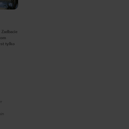
Zdecydowanie nie polecam, wręcz
odradzam.
. Zadbacie
szom
st tylko
Or
min