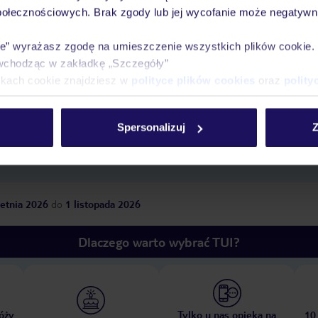
połecznościowych. Brak zgody lub jej wycofanie może negatywni
ie” wyrażasz zgodę na umieszczenie wszystkich plików cookie
wchodząc w zakładkę „Szczegóły”
tnisko
,
długość pobytu
i
datę wylotu
, aby wyświe
ikach cookie znajdziesz w
polityce plików cookies
oraz
polity
Spersonalizuj
Z
etnia 2026
do
1 listopada 2026
Dlaczego warto wybrać TUI?
óży
Tylko u nas opieka na
10