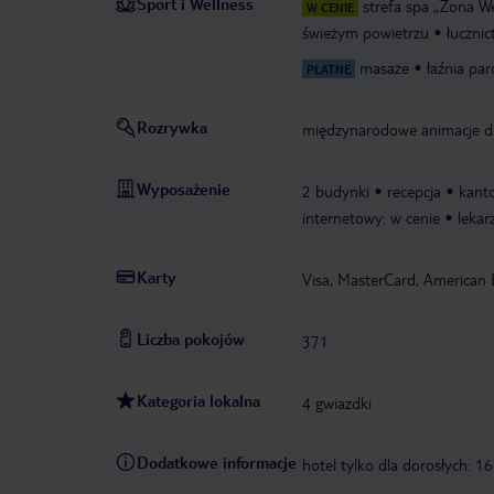
Sport i Wellness
strefa spa „Zona We
W CENIE
świeżym powietrzu
łuczni
masaże
łaźnia pa
PŁATNE
Rozrywka
międzynarodowe animacje dl
Wyposażenie
2 budynki
recepcja
kanto
internetowy: w cenie
lekar
Karty
Visa, MasterCard, American 
Liczba pokojów
371
Kategoria lokalna
4 gwiazdki
Dodatkowe informacje
hotel tylko dla dorosłych: 1