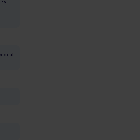
ń na
erminal