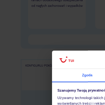
od nagłych zachorowań i wypadków
KONFIGURUJ POKÓJ
WSZYSTKIE OFERTY
KA
Zgoda
Szanujemy Twoją prywatno
Używamy technologii takich 
wyświetlanych treści i rekla