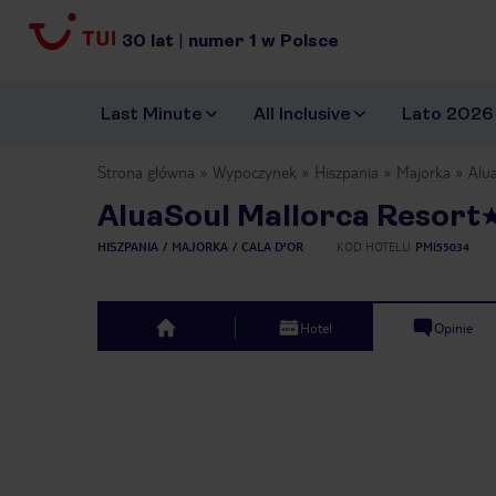
30
lat
|
numer
1
w Polsce
Last Minute
All Inclusive
Lato 2026
Strona główna
Wypoczynek
Hiszpania
Majorka
Alu
AluaSoul Mallorca Resort
HISZPANIA
MAJORKA
CALA D’OR
KOD HOTELU
PMI55034
Hotel
Opinie
top