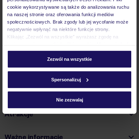
cookie wykorzystywane są także do analizowania ruchu
na naszej stronie oraz oferowania funkcji mediów
Hotel
społecznościowych. Brak zgody lub jej wycofanie może
negatywnie wpłynąć na niektóre funkcje strony.
Klikając „Zezwól na wszystkie” wyrażasz zgodę na
Opinie
umieszczenie wszystkich plików cookie. Możesz jednak
personalizować swój wybór wchodząc w zakładkę
„Szczegóły”
Zezwól na wszystkie
Szczegółowe informacje o plikach cookie znajdziesz
Pokoje
w
polityce plików cookies
oraz
polityce prywatności
.
Spersonalizuj
Wyżywienie
Nie zezwalaj
Atrakcje
Ważne informacje