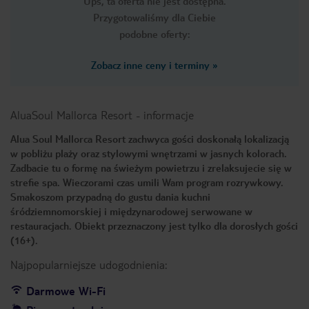
Ups, ta oferta nie jest dostępna.
Przygotowaliśmy dla Ciebie
podobne oferty:
Zobacz inne ceny i terminy
»
AluaSoul Mallorca Resort
-
informacje
Alua Soul Mallorca Resort zachwyca gości doskonałą lokalizacją
w pobliżu plaży oraz stylowymi wnętrzami w jasnych kolorach.
Zadbacie tu o formę na świeżym powietrzu i zrelaksujecie się w
strefie spa. Wieczorami czas umili Wam program rozrywkowy.
Smakoszom przypadną do gustu dania kuchni
śródziemnomorskiej i międzynarodowej serwowane w
restauracjach. Obiekt przeznaczony jest tylko dla dorosłych gości
(16+).
Najpopularniejsze udogodnienia:
Darmowe Wi-Fi