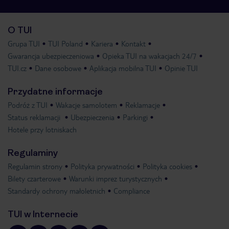
O TUI
Grupa TUI
TUI Poland
Kariera
Kontakt
Gwarancja ubezpieczeniowa
Opieka TUI na wakacjach 24/7
TUI.cz
Dane osobowe
Aplikacja mobilna TUI
Opinie TUI
Przydatne informacje
Podróż z TUI
Wakacje samolotem
Reklamacje
Status reklamacji
Ubezpieczenia
Parkingi
Hotele przy lotniskach
Regulaminy
Regulamin strony
Polityka prywatności
Polityka cookies
Bilety czarterowe
Warunki imprez turystycznych
Standardy ochrony małoletnich
Compliance
TUI w Internecie