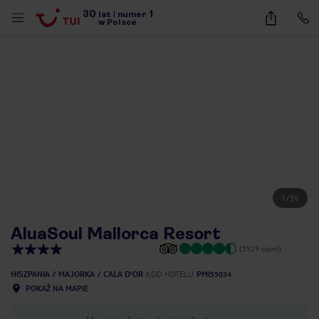
30
1
lat
|
numer
w Polsce
1
/
39
AluaSoul Mallorca Resort
(3529 opinii)
HISZPANIA
MAJORKA
CALA D’OR
KOD HOTELU
PMI55034
POKAŻ NA MAPIE
nute