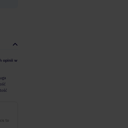
h opinii w
uga
ość
tość
cis to