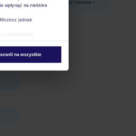
Zobacz inne ceny i terminy
»
e wpłynąć na niektóre
. Możesz jednak
ce prywatności
.
ezwól na wszystkie