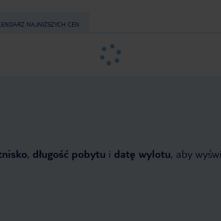
LENDARZ NAJNIŻSZYCH CEN
tnisko
,
długość pobytu
i
datę wylotu
, aby wyświe