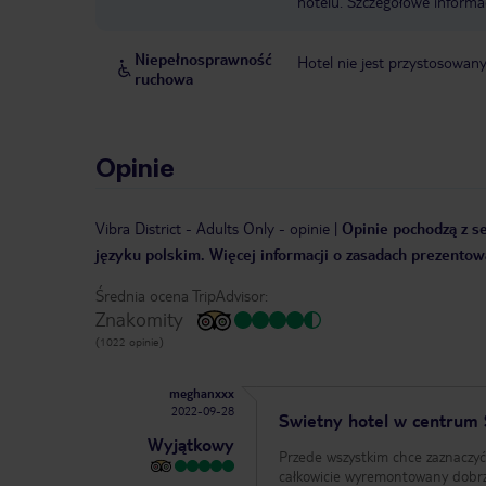
hotelu. Szczegółowe informa
Niepełnosprawność
Hotel nie jest przystosowan
ruchowa
Opinie
Vibra District - Adults Only
-
opinie
|
Opinie pochodzą z se
języku polskim. Więcej informacji o zasadach prezentowa
Średnia ocena TripAdvisor:
Znakomity
(1022 opinie)
meghanxxx
2022-09-28
Swietny hotel w centrum 
Wyjątkowy
Przede wszystkim chce zaznaczyć 
całkowicie wyremontowany dobrze