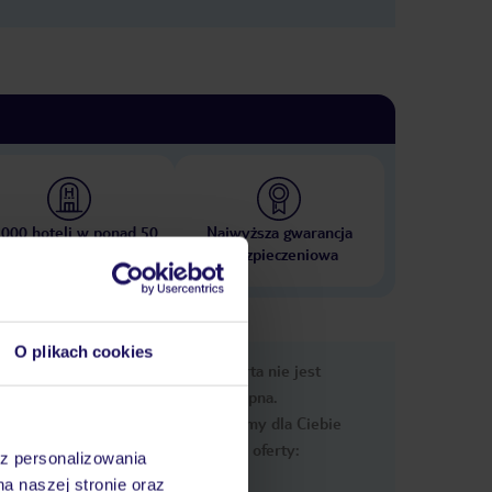
 000 hoteli w ponad 50
Najwyższa gwarancja
krajach
ubezpieczeniowa
O plikach cookies
e
Ups, ta oferta nie jest
macje
dostępna.
Przygotowaliśmy dla Ciebie
podobne oferty:
az personalizowania
na naszej stronie oraz