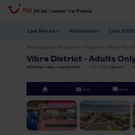
30
lat
|
numer
1
w Polsce
Last Minute
All Inclusive
Lato 2026
Strona główna
Wypoczynek
Hiszpania
Ibiza
Vibra D
Vibra District - Adults Onl
HISZPANIA
IBIZA
SAN ANTONIO
KOD HOTELU
IBZ29015
Hotel
Opinie
top
Previous slide