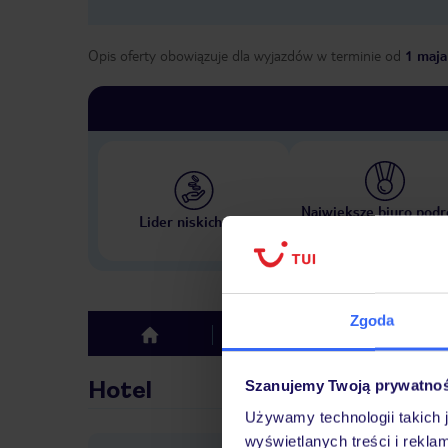
Opis oferty obowiązuje dla wyjazdów w terminie
od
1 maja
Największe biuro podr
Lider niskich cen
w Polsce
Zgoda
Hotel
Opinie
top
Hotel
Szanujemy Twoją prywatno
Używamy technologii takich 
wyświetlanych treści i rekla