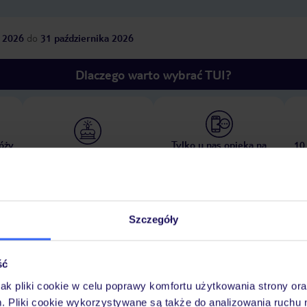
 2026
do
31 października 2026
Dlaczego warto wybrać TUI?
óży
Tylko u nas opieka na
10
30 lat w Polsce
wakacjach 24/7
Szczegóły
Ważn
Pokoje
Wyżywienie
Atrakcje
infor
ść
jak pliki cookie w celu poprawy komfortu użytkowania strony or
m. Pliki cookie wykorzystywane są także do analizowania ruchu 