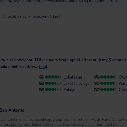
cje oraz wykaz hoteli wraz z wysokością podatku są dostępne –
tutaj
.
y dla osób z niepełnosprawnościami
rwisu TripAdvisor. TUI nie weryfikuje opinii. Prezentujemy 5 ostatnic
nia opinii znajdziesz
tutaj
.
Lokalizacja
Obsł
Jakość noclegu
Wart
Pokoje
Czys
San Antonio
,ze hotel nie ma nic wspólnego z poprzednim hotelem Piscis Park , Vibra Pis
 zarządzany hotel.Pobyt w kilka par, wrażenia wspaniałe .Ten hotel nie ma