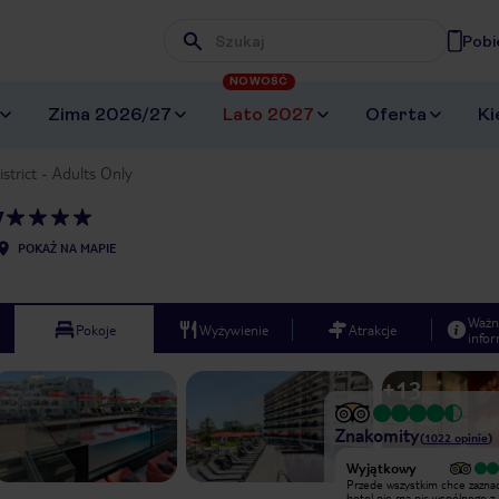
Pobi
Wpisz frazę, której szukasz
NOWOŚĆ
Zima 2026/27
Lato 2027
Oferta
Ki
istrict - Adults Only
y
POKAŻ NA MAPIE
Ważn
Pokoje
Wyżywienie
Atrakcje
infor
+
13
Znakomity
(
1022
opinie
)
Wyjątkowy
Wyjątkowy
Przede wszystkim chce zaznaczyć ,ze
Przede wszystkim chce zaznac
hotel nie ma nic wspólnego z
hotel nie ma nic wspólnego z