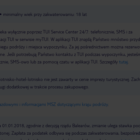
minimalny wiek przy zakwaterowaniu: 18 lat
a wyłącznie poprzez TUI Service Center 24/7: telefonicznie, SMS i za
acji TUI w serwisie myTUI. W aplikacji TUI znajdą Państwo mnóstwo przy
biegu podróży i miejsca wypoczynku. Za jej pośrednictwem można rezerw
wne. Jeśli potrzebują Państwo kontaktu z TUI podczas wypoczynku, jeste
icznie, SMS-owo lub za pomocą czatu w aplikacji TUI. Szczegóły
tutaj
.
e lotnisko-hotel-lotnisko nie jest zawarty w cenie imprezy turystycznej. Za
ługi dodatkowej w trakcie procesu zakupowego.
jazdowymi i informacjami MSZ dotyczącymi kraju podróży
.
a 01.01.2018, zgodnie z decyzją rządu Balearów, zmianie ulega stawka po
żonej. Zapłata za podatek odbywa się podczas zakwaterowania, bezpośre