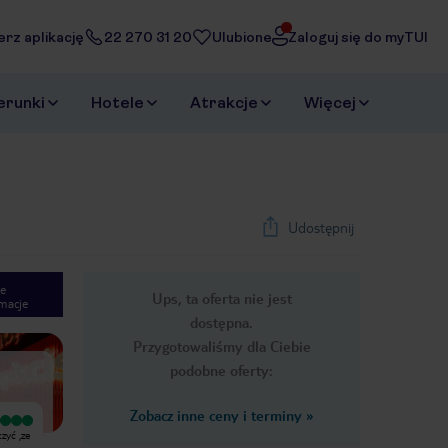
erz aplikację
22 270 31 20
Ulubione
Zaloguj się do myTUI
erunki
Hotele
Atrakcje
Więcej
Udostępnij
e
Ups, ta oferta nie jest
macje
1
/
19
dostępna.
Next slide
Przygotowaliśmy dla Ciebie
podobne oferty:
Zobacz inne ceny i terminy
»
Wyjątkowy
zyć ,ze
Przede wszystkim chce zaznaczyć ,ze
hotel nie ma nic wspólnego z