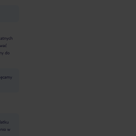
datnych
ować
śmy do
chęcamy
datku
dnio w