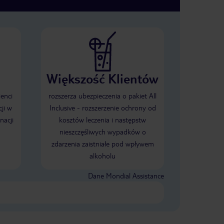
 bardzo
teren hotelu co uważam jest bardzo
cać
dobre.Z pewnością będę polecać
e
ten hotel , nie wiem czy to nie
 San
najlepszy i najnowszy hotel w San
się do
Antonio, nawet gdybym miała się do
 nie
czegoś przyczepić to kompletnie nie
mam do czego.
Większość Klientów
ienci
rozszerza ubezpieczenia o pakiet All
ji w
Inclusive - rozszerzenie ochrony od
nacji
kosztów leczenia i następstw
nieszczęśliwych wypadków o
zdarzenia zaistniałe pod wpływem
alkoholu
Dane Mondial Assistance