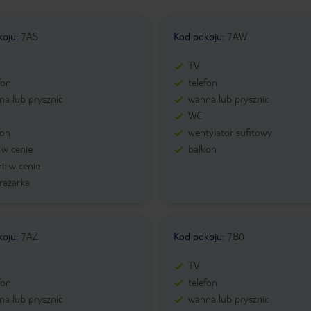
koju
:
7AS
Kod pokoju
:
7AW
TV
fon
telefon
a lub prysznic
wanna lub prysznic
WC
kon
wentylator sufitowy
: w cenie
balkon
i: w cenie
rażarka
koju
:
7AZ
Kod pokoju
:
7B0
TV
fon
telefon
a lub prysznic
wanna lub prysznic