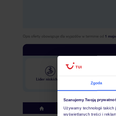
Opis oferty obowiązuje dla wyjazdów w terminie
od
1 maja
Największe biuro podr
Lider niskich cen
w Polsce
Zgoda
Szanujemy Twoją prywatno
Używamy technologii takich 
Hotel
top
wyświetlanych treści i rekla