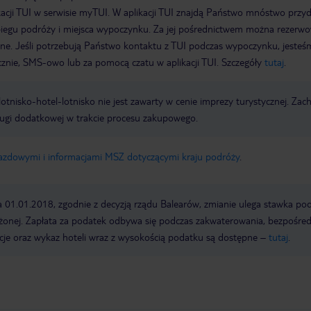
acji TUI w serwisie myTUI. W aplikacji TUI znajdą Państwo mnóstwo przy
biegu podróży i miejsca wypoczynku. Za jej pośrednictwem można rezerw
wne. Jeśli potrzebują Państwo kontaktu z TUI podczas wypoczynku, jeste
icznie, SMS-owo lub za pomocą czatu w aplikacji TUI. Szczegóły
tutaj
.
e lotnisko-hotel-lotnisko nie jest zawarty w cenie imprezy turystycznej. Za
ługi dodatkowej w trakcie procesu zakupowego.
jazdowymi i informacjami MSZ dotyczącymi kraju podróży
.
a 01.01.2018, zgodnie z decyzją rządu Balearów, zmianie ulega stawka po
żonej. Zapłata za podatek odbywa się podczas zakwaterowania, bezpośre
cje oraz wykaz hoteli wraz z wysokością podatku są dostępne –
tutaj
.