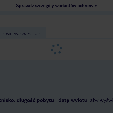
Sprawdź szczegóły wariantów ochrony
»
LENDARZ NAJNIŻSZYCH CEN
tnisko
,
długość pobytu
i
datę wylotu
, aby wyświe