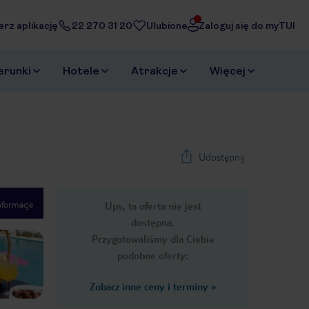
erz aplikację
22 270 31 20
Ulubione
Zaloguj się do myTUI
erunki
Hotele
Atrakcje
Więcej
Udostępnij
nformacje
Ups, ta oferta nie jest
1
/
40
dostępna.
Next slide
Przygotowaliśmy dla Ciebie
podobne oferty:
Zobacz inne ceny i terminy
»