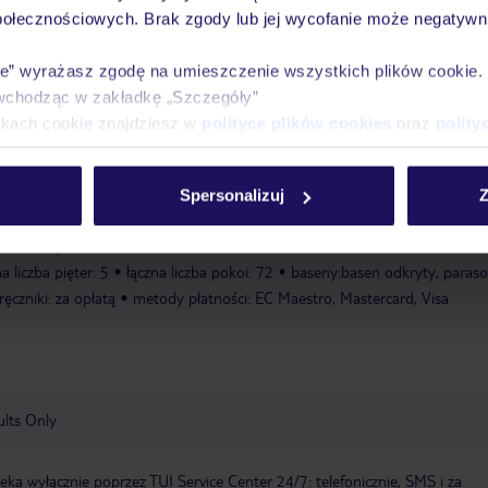
połecznościowych. Brak zgody lub jej wycofanie może negatywni
ie” wyrażasz zgodę na umieszczenie wszystkich plików cookie
wchodząc w zakładkę „Szczegóły”
ikach cookie znajdziesz w
polityce plików cookies
oraz
polity
Spersonalizuj
Z
ng: za opłatą
zameldowanie od: 15:00:00
wymeldowanie do:
elu: bezpłatnie
ostatni remont: 2006
winda
liczba wind: 1
taras
a liczba pięter: 5
łączna liczba pokoi: 72
baseny:basen odkryty, paraso
ręczniki: za opłatą
metody płatności: EC Maestro, Mastercard, Visa
lts Only
a wyłącznie poprzez TUI Service Center 24/7: telefonicznie, SMS i za