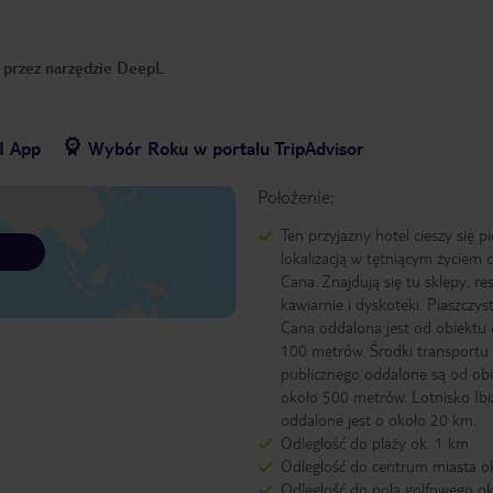
o przez narzędzie DeepL
I App
Wybór Roku w portalu TripAdvisor
Położenie:
Ten przyjazny hotel cieszy się p
lokalizacją w tętniącym życiem
Cana. Znajdują się tu sklepy, res
kawiarnie i dyskoteki. Piaszczys
Cana oddalona jest od obiektu 
100 metrów. Środki transportu
publicznego oddalone są od ob
około 500 metrów. Lotnisko Ibi
oddalone jest o około 20 km.
Odległość do plaży ok. 1 km
Odległość do centrum miasta o
Odległość do pola golfowego o