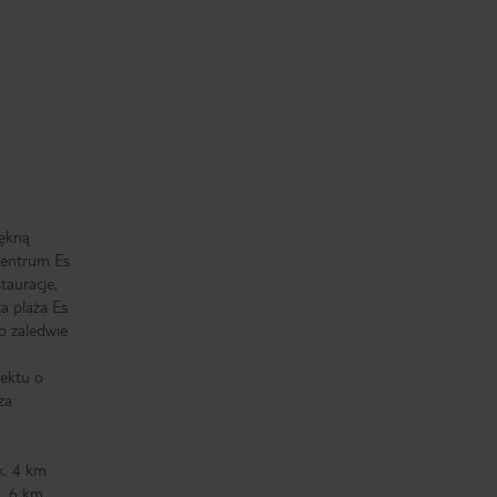
iękną
 centrum Es
tauracje,
ta plaża Es
o zaledwie
iektu o
za
k. 4 km
k. 6 km