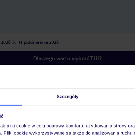
 2026
do
31 października 2026
Dlaczego warto wybrać TUI?
óży
Tylko u nas opieka na
10
30 lat w Polsce
wakacjach 24/7
Szczegóły
ść
jak pliki cookie w celu poprawy komfortu użytkowania strony or
Pokoje
Wyżywienie
Atrakcje
Ważne i
m. Pliki cookie wykorzystywane są także do analizowania ruchu 