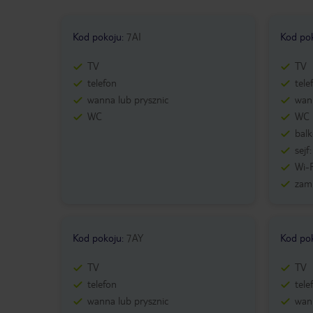
Kod pokoju
:
7AI
Kod po
TV
TV
telefon
tele
wanna lub prysznic
wann
WC
WC
bal
sejf
Wi-F
zam
Kod pokoju
:
7AY
Kod po
TV
TV
telefon
tele
wanna lub prysznic
wann