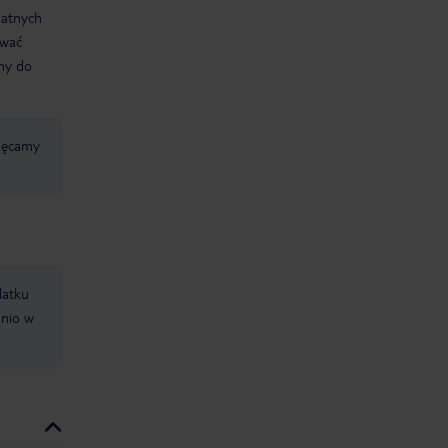
datnych
ować
śmy do
chęcamy
datku
dnio w