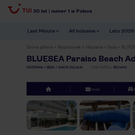
30
lat
|
numer
1
w Polsce
Last Minute
All Inclusive
Lato 2026
Strona główna
Wypoczynek
Hiszpania
Ibiza
BLUESE
BLUESEA Paraiso Beach Ad
HISZPANIA
IBIZA
SANTA EULALIA
KOD HOTELU
IBZ34055
Hotel
top
Previous slide