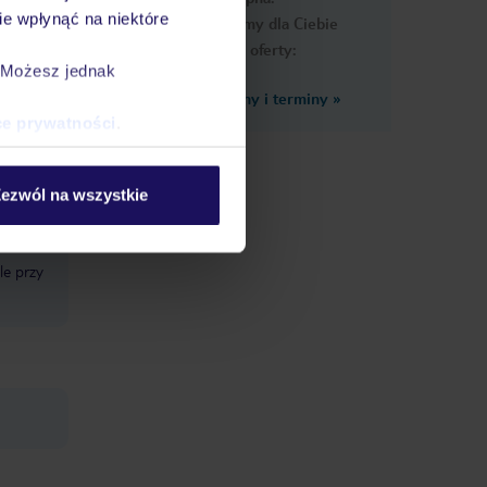
e wpłynąć na niektóre
Przygotowaliśmy dla Ciebie
podobne oferty:
. Możesz jednak
Zobacz inne ceny i terminy
»
ce prywatności
.
ezwól na wszystkie
le przy