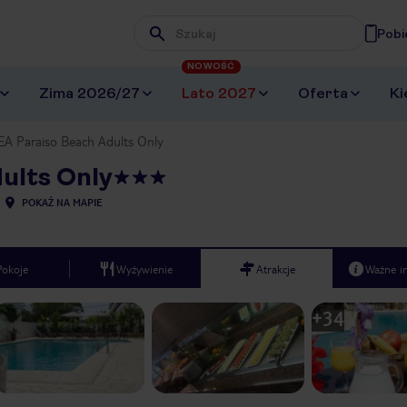
Pobi
Wpisz frazę, której szukasz
NOWOŚĆ
Zima 2026/27
Lato 2027
Oferta
Ki
A Paraiso Beach Adults Only
ults Only
POKAŻ NA MAPIE
Pokoje
Wyżywienie
Atrakcje
Ważne i
+
34