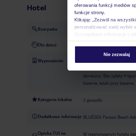
oferowania funkcji mediów s
Hotel
funkcje strony.
Klikając „Zezwól na wszystk
personalizować swój wybór 
Rozrywka
Szczegółowe informacje o pl
Dla dzieci
Nie zezwalaj
Wyposażenie
całodobowa recepcja
parki
11:00:00
WLAN/WiFi w hot
słoneczny: Bez opłaty
łączn
basenie, leżaki przy basenie, 
Kategoria lokalna
3 gwiazdki
Dodatkowe informacje
BLUESEA Paraiso Beach Adu
Opieka TUI na
W rezerwowanym hotelu opiek