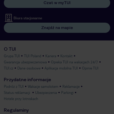
Czat w myTUI
Biura stacjonarne
Znajdź na mapie
O TUI
Grupa TUI
TUI Poland
Kariera
Kontakt
Gwarancja ubezpieczeniowa
Opieka TUI na wakacjach 24/7
TUI.cz
Dane osobowe
Aplikacja mobilna TUI
Opinie TUI
Przydatne informacje
Podróż z TUI
Wakacje samolotem
Reklamacje
Status reklamacji
Ubezpieczenia
Parkingi
Hotele przy lotniskach
Regulaminy