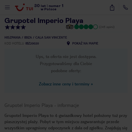
30
1
1
/
15
lat
|
numer
w Polsce
Grupotel Imperio Playa
(245 opinii)
HISZPANIA
IBIZA
CALA SAN VINCENTE
KOD HOTELU
IBZ20020
POKAŻ NA MAPIE
Ups, ta oferta nie jest dostępna.
Przygotowaliśmy dla Ciebie
podobne oferty:
Zobacz inne ceny i terminy
»
Grupotel Imperio Playa
-
informacje
Grupotel Imperio Playa to 4-gwiazdkowy hotel położony tuż przy
piaszczystej plaży. Pobyt w tym miejscu zagwarantuje przede
nute
wszystkim upragniony odpoczynek z dala od zgiełku. Znajdują się