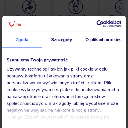
Lider niskich cen
Największe biuro
30 lat w P
podróży w Polsce
Zgoda
Szczegóły
O plikach cookies
Hotel
Szanujemy Twoją prywatność
Używamy technologii takich jak pliki cookie w celu
poprawy komfortu użytkowania strony oraz
Opinie
personalizowania wyświetlanych treści i reklam. Pliki
cookie wykorzystywane są także do analizowania ruchu
na naszej stronie oraz oferowania funkcji mediów
Pokoje
społecznościowych. Brak zgody lub jej wycofanie może
negatywnie wpłynąć na niektóre funkcje strony.
Klikając „Zezwól na wszystkie” wyrażasz zgodę na
Wyżywienie
umieszczenie wszystkich plików cookie. Możesz jednak