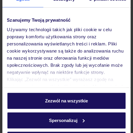
Pokoje
Szanujemy Twoją prywatność
Używamy technologii takich jak pliki cookie w celu
poprawy komfortu użytkowania strony oraz
Wyżywienie
personalizowania wyświetlanych treści i reklam. Pliki
cookie wykorzystywane są także do analizowania ruchu
na naszej stronie oraz oferowania funkcji mediów
Atrakcje
społecznościowych. Brak zgody lub jej wycofanie może
negatywnie wpłynąć na niektóre funkcje strony.
Klikając „Zezwól na wszystkie” wyrażasz zgodę na
Ważne informacje
umieszczenie wszystkich plików cookie. Możesz jednak
personalizować swój wybór wchodząc w zakładkę
„Szczegóły”
Zezwól na wszystkie
Szczegółowe informacje o plikach cookie znajdziesz
Często zadawane pytania
w
polityce plików cookies
oraz
polityce prywatności
.
Spersonalizuj
Jak zmienić uczestników/osobę zgłaszającą?
Czy w Hotelu będzie przedstawiciel TUI?