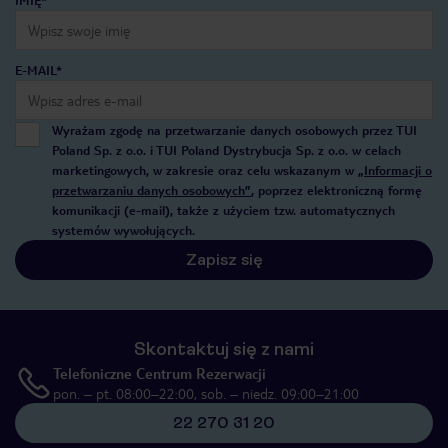
IMIĘ*
E-MAIL*
Wyrażam zgodę na przetwarzanie danych osobowych przez TUI
Poland Sp. z o.o. i TUI Poland Dystrybucja Sp. z o.o. w celach
marketingowych, w zakresie oraz celu wskazanym w
„Informacji o
przetwarzaniu danych osobowych”
, poprzez elektroniczną formę
komunikacji (e-mail), także z użyciem tzw. automatycznych
systemów wywołujących.
Zapisz się
Skontaktuj się z nami
Telefoniczne Centrum Rezerwacji
pon. – pt. 08:00–22:00, sob. – niedz. 09:00–21:00
22 270 31 20