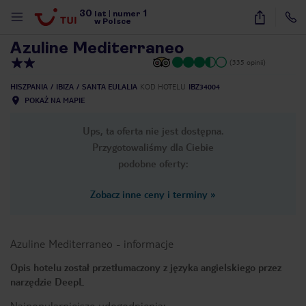
30
1
1
/
11
lat
|
numer
w Polsce
Azuline Mediterraneo
(335 opinii)
HISZPANIA
IBIZA
SANTA EULALIA
KOD HOTELU
IBZ34004
POKAŻ NA MAPIE
Ups, ta oferta nie jest dostępna.
Przygotowaliśmy dla Ciebie
podobne oferty:
Zobacz inne ceny i terminy
»
Azuline Mediterraneo
-
informacje
Opis hotelu został przetłumaczony z języka angielskiego przez
narzędzie DeepL
nute
Najpopularniejsze udogodnienia: