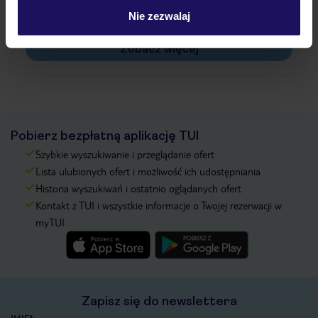
Na jakiej podstawie i gdzie otrzymam karty
Nie zezwalaj
pokładowe/bilety lotnicze?
Zobacz więcej
Pobierz bezpłatną aplikację TUI
Szybkie wyszukiwanie i przeglądanie ofert
Lista ulubionych ofert i możliwość ich udostępniania
Historia wyszukiwań i ostatnio oglądanych ofert
Kontakt z TUI i wszystkie informacje o Twojej rezerwacji w
myTUI
Zapisz się do newslettera