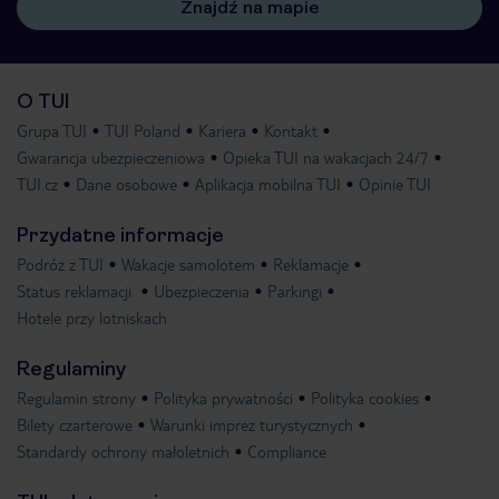
Znajdź na mapie
O TUI
Grupa TUI
TUI Poland
Kariera
Kontakt
Gwarancja ubezpieczeniowa
Opieka TUI na wakacjach 24/7
TUI.cz
Dane osobowe
Aplikacja mobilna TUI
Opinie TUI
Przydatne informacje
Podróż z TUI
Wakacje samolotem
Reklamacje
Status reklamacji
Ubezpieczenia
Parkingi
Hotele przy lotniskach
Regulaminy
Regulamin strony
Polityka prywatności
Polityka cookies
Bilety czarterowe
Warunki imprez turystycznych
Standardy ochrony małoletnich
Compliance