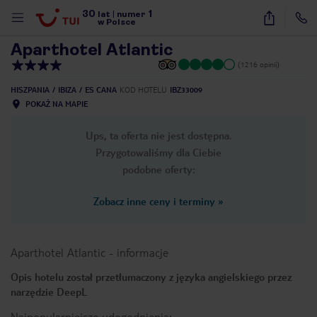
30
1
1
/
32
lat
|
numer
w Polsce
Aparthotel Atlantic
(1216 opinii)
HISZPANIA
IBIZA
ES CANA
KOD HOTELU
IBZ33009
POKAŻ NA MAPIE
Ups, ta oferta nie jest dostępna.
Przygotowaliśmy dla Ciebie
podobne oferty:
Zobacz inne ceny i terminy
»
Aparthotel Atlantic
-
informacje
Opis hotelu został przetłumaczony z języka angielskiego przez
narzędzie DeepL
nute
Najpopularniejsze udogodnienia: