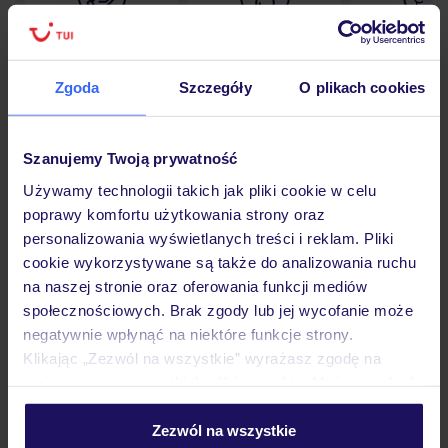
Lider niskich cen
Największe biuro
30 lat w P
podróży w Polsce
Zgoda
Szczegóły
O plikach cookies
Szanujemy Twoją prywatność
Hotel
Używamy technologii takich jak pliki cookie w celu
poprawy komfortu użytkowania strony oraz
personalizowania wyświetlanych treści i reklam. Pliki
Pokoje
cookie wykorzystywane są także do analizowania ruchu
na naszej stronie oraz oferowania funkcji mediów
społecznościowych. Brak zgody lub jej wycofanie może
Wyżywienie
negatywnie wpłynąć na niektóre funkcje strony.
Klikając „Zezwól na wszystkie” wyrażasz zgodę na
umieszczenie wszystkich plików cookie. Możesz jednak
Atrakcje
personalizować swój wybór wchodząc w zakładkę
„Szczegóły”
Zezwól na wszystkie