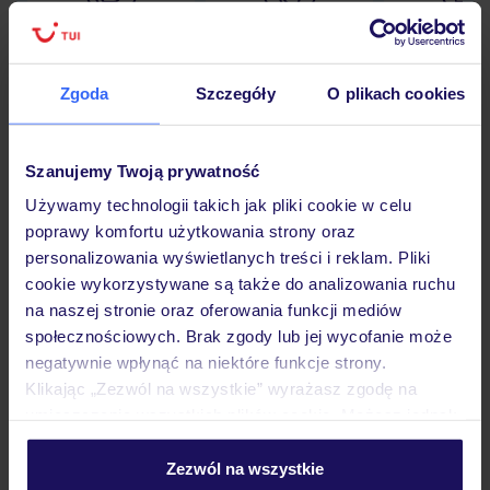
Lider niskich cen
Największe biuro
30 lat w P
podróży w Polsce
Zgoda
Szczegóły
O plikach cookies
Szanujemy Twoją prywatność
Hotel
Używamy technologii takich jak pliki cookie w celu
poprawy komfortu użytkowania strony oraz
personalizowania wyświetlanych treści i reklam. Pliki
Pokoje
cookie wykorzystywane są także do analizowania ruchu
na naszej stronie oraz oferowania funkcji mediów
społecznościowych. Brak zgody lub jej wycofanie może
Wyżywienie
negatywnie wpłynąć na niektóre funkcje strony.
Klikając „Zezwól na wszystkie” wyrażasz zgodę na
umieszczenie wszystkich plików cookie. Możesz jednak
Atrakcje
personalizować swój wybór wchodząc w zakładkę
„Szczegóły”
Zezwól na wszystkie