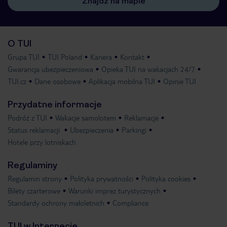
Znajdź na mapie
O TUI
Grupa TUI
TUI Poland
Kariera
Kontakt
Gwarancja ubezpieczeniowa
Opieka TUI na wakacjach 24/7
TUI.cz
Dane osobowe
Aplikacja mobilna TUI
Opinie TUI
Przydatne informacje
Podróż z TUI
Wakacje samolotem
Reklamacje
Status reklamacji
Ubezpieczenia
Parkingi
Hotele przy lotniskach
Regulaminy
Regulamin strony
Polityka prywatności
Polityka cookies
Bilety czarterowe
Warunki imprez turystycznych
Standardy ochrony małoletnich
Compliance
TUI w Internecie