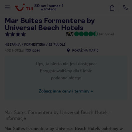
30
1
1
/
18
lat
|
numer
w Polsce
Mar Suites Formentera by
Universal Beach Hotels
(42 opinie)
HISZPANIA
FORMENTERA
ES PUJOLS
KOD HOTELU
FXX12030
POKAŻ NA MAPIE
Ups, ta oferta nie jest dostępna.
Przygotowaliśmy dla Ciebie
podobne oferty:
Zobacz inne ceny i terminy
»
Mar Suites Formentera by Universal Beach Hotels
-
informacje
nute
Mar Suites Formentera by Universal Beach Hotels położony w