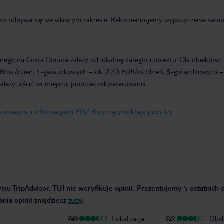
otnisko odbywa się we własnym zakresie. Rekomendujemy wypożyczenie sa
ego na Costa Dorada zależy od lokalnej kategorii obiektu. Dla obiektów: 
/os./dzień, 4-gwiazdkowych – ok. 2,40 EUR/os./dzień, 5-gwiazdkowych –
ależy uiścić na miejscu, podczas zakwaterowania.
jazdowymi i informacjami MSZ dotyczącymi kraju podróży
.
isu TripAdvisor. TUI nie weryfikuje opinii. Prezentujemy 5 ostatnich o
nia opinii znajdziesz
tutaj
.
Lokalizacja
Obsł