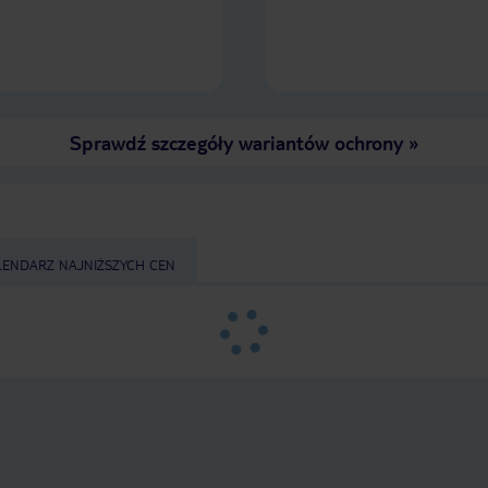
miasto Salou piękne, jest co robić i
zwiedzać. Jak ktoś nie lubi spędzać
czasu tylko w hotelu to proponuję
pojechać kawałek dalej do miasta
Tarragona i Reus. Historyczne miasta
z dużą ilością ciekawych wąskich
uliczek i zabytków.
Sprawdź szczegóły wariantów ochrony
»
LENDARZ NAJNIŻSZYCH CEN