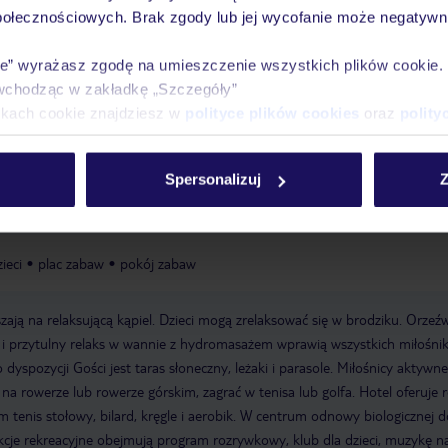
połecznościowych. Brak zgody lub jej wycofanie może negatywni
ie” wyrażasz zgodę na umieszczenie wszystkich plików cookie
Ważn
Pokoje
Wyżywienie
Atrakcje
infor
wchodząc w zakładkę „Szczegóły”
ikach cookie znajdziesz w
polityce plików cookies
oraz
polity
Spersonalizuj
Z
lub nocny
ieci
plac zabaw
pokój zabaw
zają na relaksującą kąpiel. Dzieci mogą zrelaksować się w brodziku. Orzeźw
 i przytulny relaks w wannie z hydromasażem wprawią wszystkich miłośni
 dyspozycji Gości jest taras słoneczny, leżaki i parasole. Miłośnicy aktywn
a rowerze lub rowerze górskim, zagrać w tenisa lub golfa. Hotel oferuje 
m tenis stołowy, bilard, kręgle i aerobik. W centrum odnowy biologicznej 
rakcje rekreacyjne obejmują program rozrywkowy, klub dla dzieci, muzykę n