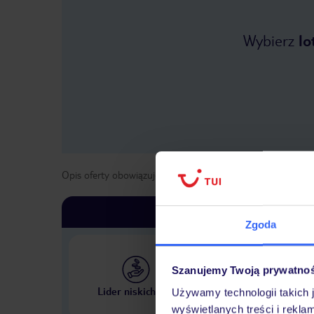
Wybierz
lo
Opis oferty obowiązuje dla wyjazdów w terminie
od
1 kwie
Zgoda
Szanujemy Twoją prywatno
Największe biuro podr
Lider niskich cen
Używamy technologii takich 
w Polsce
wyświetlanych treści i rekla