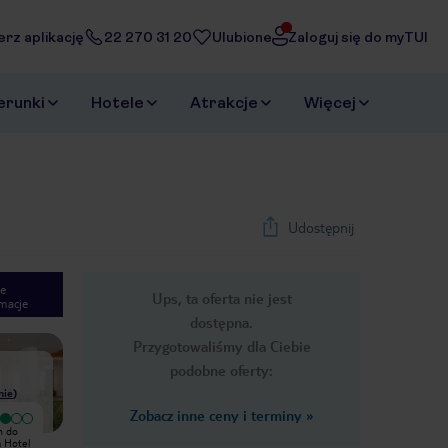
erz aplikację
22 270 31 20
Ulubione
Zaloguj się do myTUI
erunki
Hotele
Atrakcje
Więcej
Udostępnij
e
Ups, ta oferta nie jest
macje
1
/
52
dostępna.
Next slide
Przygotowaliśmy dla Ciebie
podobne oferty:
nie
)
Zobacz inne ceny i terminy
»
m do
Ten hotel to jedna wielka TRAGEDIA.
Hotel Medplaya Hotel Calypso ,to
a Hotel
Jedzenie bez smaku codziennie to
bardzo duży hotel podobno ponad