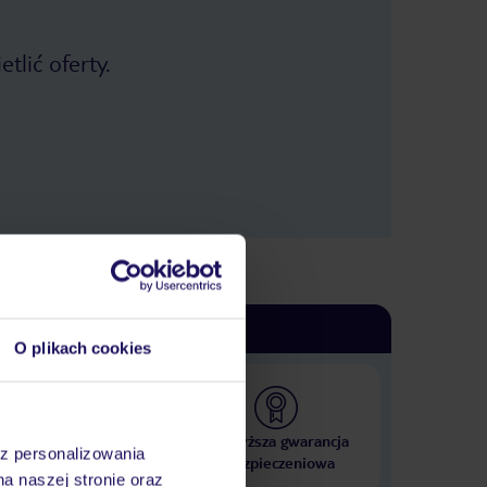
tlić oferty.
O plikach cookies
 000 hoteli w ponad 50
Najwyższa gwarancja
az personalizowania
krajach
ubezpieczeniowa
na naszej stronie oraz