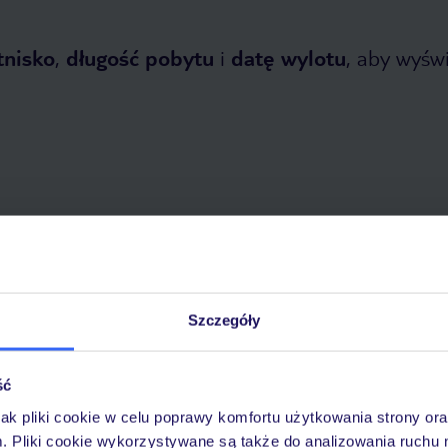
tnisko
,
długość pobytu
i
datę wylotu
, aby wyświe
tnia 2026
do
31 października 2026
Dlaczego warto wybrać TUI?
Szczegóły
ść
óży
Tylko u nas opieka na
10
30 lat w Polsce
jak pliki cookie w celu poprawy komfortu użytkowania strony or
wakacjach 24/7
m. Pliki cookie wykorzystywane są także do analizowania ruchu 