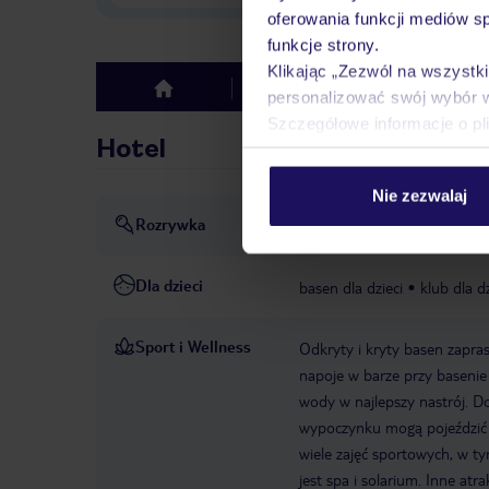
oferowania funkcji mediów s
funkcje strony.
Klikając „Zezwól na wszystk
Hotel
Opinie
top
personalizować swój wybór 
Szczegółowe informacje o pl
Hotel
Nie zezwalaj
Rozrywka
Animacja
dyskoteka lub k
Dla dzieci
basen dla dzieci
klub dla dz
Sport i Wellness
Odkryty i kryty basen zapras
napoje w barze przy basenie
wody w najlepszy nastrój. Do
wypoczynku mogą pojeździć n
wiele zajęć sportowych, w ty
jest spa i solarium. Inne at