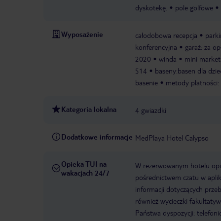
dyskotekę.
pole golfowe
Wyposażenie
całodobowa recepcja
park
konferencyjna
garaż: za op
2020
winda
mini market
514
baseny:basen dla dziec
basenie
metody płatności:
Kategoria lokalna
4 gwiazdki
Dodatkowe informacje
MedPlaya Hotel Calypso
Opieka TUI na
W rezerwowanym hotelu opiek
wakacjach 24/7
pośrednictwem czatu w aplik
informacji dotyczących prze
również wycieczki fakultaty
Państwa dyspozycji: telefon