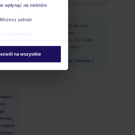
e wpłynąć na niektóre
. Możesz jednak
e
Ups, ta oferta nie jest
macje
dostępna.
ce prywatności
.
Przygotowaliśmy dla Ciebie
podobne oferty:
ezwól na wszystkie
Zobacz inne ceny i terminy
»
iające
ków
ego
również
dostępne
a żywo i