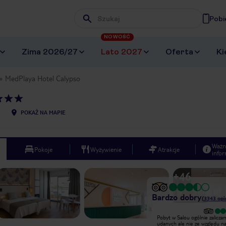
Pobi
Wpisz frazę, której szukasz
NOWOŚĆ
Zima 2026/27
Lato 2027
Oferta
Ki
MedPlaya Hotel Calypso
POKAŻ NA MAPIE
Ważn
Pokoje
Wyżywienie
Atrakcje
infor
+
46
Bardzo dobry
(
3343
opi
Ogólnie bardzo głośno. Spędziliśmy 2
Pobyt w Salou ogólnie zalicza
tygodnie z rodziną w 2 pokojach. Co
udanych ale nie ze względu n