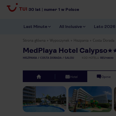
30
lat
|
numer
1
w Polsce
Last Minute
All Inclusive
Lato 2026
Strona główna
Wypoczynek
Hiszpania
Costa Dorada
MedPlaya Hotel Calypso
HISZPANIA
COSTA DORADA
SALOU
KOD HOTELU
REU18030
Hotel
Opinie
top
Previous slide