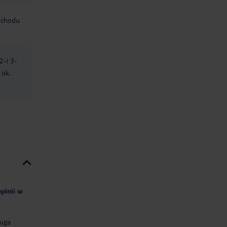
mochodu
2-i 3-
 ok.
pinii w
uga