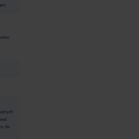
em.
pokoi:
datnych
ować
śmy do