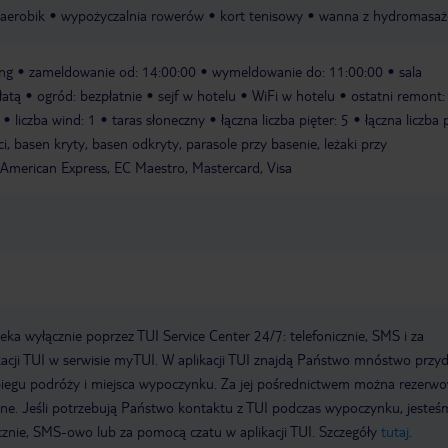
aerobik
wypożyczalnia rowerów
kort tenisowy
wanna z hydromasaż
ing
zameldowanie od: 14:00:00
wymeldowanie do: 11:00:00
sala
łatą
ogród: bezpłatnie
sejf w hotelu
WiFi w hotelu
ostatni remont:
liczba wind: 1
taras słoneczny
łączna liczba pięter: 5
łączna liczba 
i, basen kryty, basen odkryty, parasole przy basenie, leżaki przy
 American Express, EC Maestro, Mastercard, Visa
a wyłącznie poprzez TUI Service Center 24/7: telefonicznie, SMS i za
acji TUI w serwisie myTUI. W aplikacji TUI znajdą Państwo mnóstwo przy
biegu podróży i miejsca wypoczynku. Za jej pośrednictwem można rezerw
wne. Jeśli potrzebują Państwo kontaktu z TUI podczas wypoczynku, jeste
icznie, SMS-owo lub za pomocą czatu w aplikacji TUI. Szczegóły
tutaj
.