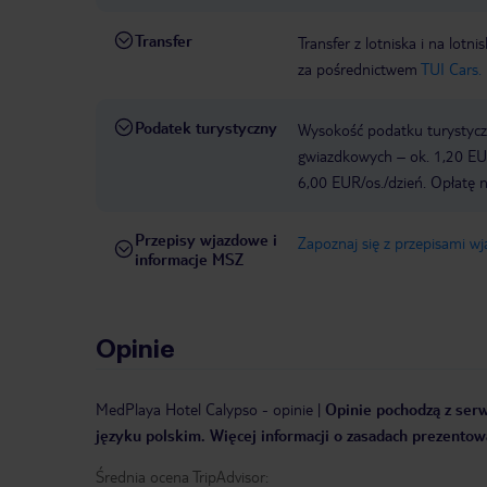
Transfer
Transfer z lotniska i na l
za pośrednictwem
TUI Cars.
Podatek turystyczny
Wysokość podatku turystyczn
gwiazdkowych – ok. 1,20 EUR
6,00 EUR/os./dzień. Opłatę n
Przepisy wjazdowe i
Zapoznaj się z przepisami w
informacje MSZ
Opinie
MedPlaya Hotel Calypso
-
opinie
|
Opinie pochodzą z serw
języku polskim. Więcej informacji o zasadach prezentowa
Średnia ocena TripAdvisor: