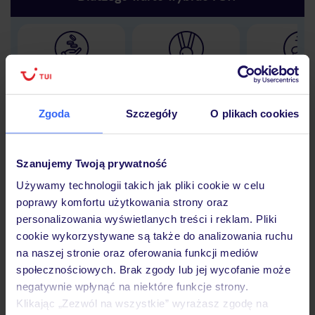
Lider niskich cen
Największe biuro
30 lat w P
podróży w Polsce
Zgoda
Szczegóły
O plikach cookies
Szanujemy Twoją prywatność
Hotel
Używamy technologii takich jak pliki cookie w celu
poprawy komfortu użytkowania strony oraz
personalizowania wyświetlanych treści i reklam. Pliki
Opinie
cookie wykorzystywane są także do analizowania ruchu
na naszej stronie oraz oferowania funkcji mediów
społecznościowych. Brak zgody lub jej wycofanie może
Pokoje
negatywnie wpłynąć na niektóre funkcje strony.
Klikając „Zezwól na wszystkie” wyrażasz zgodę na