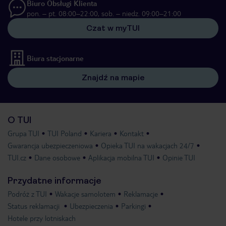
Biuro Obsługi Klienta
pon. – pt. 08:00–22:00, sob. – niedz. 09:00–21:00
Czat w myTUI
Biura stacjonarne
Znajdź na mapie
O TUI
Grupa TUI
TUI Poland
Kariera
Kontakt
Gwarancja ubezpieczeniowa
Opieka TUI na wakacjach 24/7
TUI.cz
Dane osobowe
Aplikacja mobilna TUI
Opinie TUI
Przydatne informacje
Podróż z TUI
Wakacje samolotem
Reklamacje
Status reklamacji
Ubezpieczenia
Parkingi
Hotele przy lotniskach