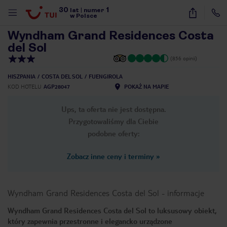
30
1
1
/
45
lat
|
numer
w Polsce
Wyndham Grand Residences Costa
del Sol
(856 opinii)
HISZPANIA
COSTA DEL SOL
FUENGIROLA
KOD HOTELU
AGP28047
POKAŻ NA MAPIE
Ups, ta oferta nie jest dostępna.
Przygotowaliśmy dla Ciebie
podobne oferty:
Zobacz inne ceny i terminy
»
Wyndham Grand Residences Costa del Sol
-
informacje
Wyndham Grand Residences Costa del Sol to luksusowy obiekt,
nute
który zapewnia przestronne i elegancko urządzone