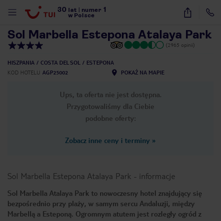
30
1
1
/
35
lat
|
numer
w Polsce
Sol Marbella Estepona Atalaya Park
(2965 opinii)
HISZPANIA
COSTA DEL SOL
ESTEPONA
KOD HOTELU
AGP25002
POKAŻ NA MAPIE
Ups, ta oferta nie jest dostępna.
Przygotowaliśmy dla Ciebie
podobne oferty:
Zobacz inne ceny i terminy
»
Sol Marbella Estepona Atalaya Park
-
informacje
Sol Marbella Atalaya Park to nowoczesny hotel znajdujący się
bezpośrednio przy plaży, w samym sercu Andaluzji, między
nute
Marbellą a Esteponą. Ogromnym atutem jest rozległy ogród z