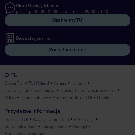
Biuro Obsługi Klienta
pon. – pt. 08:00–22:00, sob. – niedz. 09:00–21:00
Czat w myTUI
Biura stacjonarne
Znajdź na mapie
O TUI
Grupa TUI
TUI Poland
Kariera
Kontakt
Gwarancja ubezpieczeniowa
Opieka TUI na wakacjach 24/7
TUI.cz
Dane osobowe
Aplikacja mobilna TUI
Opinie TUI
Przydatne informacje
Podróż z TUI
Wakacje samolotem
Reklamacje
Status reklamacji
Ubezpieczenia
Parkingi
Hotele przy lotniskach