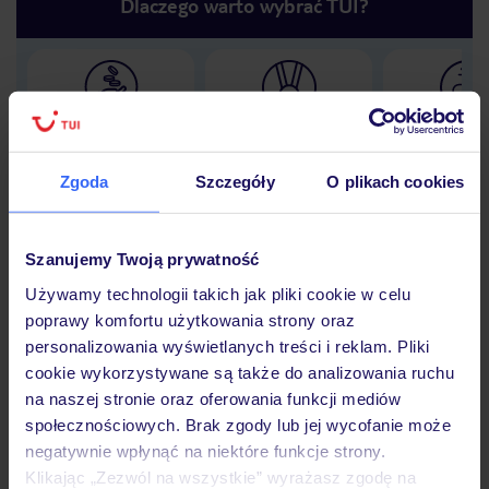
Dlaczego warto wybrać TUI?
Lider niskich cen
Największe biuro
30 lat w P
podróży w Polsce
Zgoda
Szczegóły
O plikach cookies
Szanujemy Twoją prywatność
Hotel
Używamy technologii takich jak pliki cookie w celu
poprawy komfortu użytkowania strony oraz
personalizowania wyświetlanych treści i reklam. Pliki
Opinie
cookie wykorzystywane są także do analizowania ruchu
na naszej stronie oraz oferowania funkcji mediów
społecznościowych. Brak zgody lub jej wycofanie może
Pokoje
negatywnie wpłynąć na niektóre funkcje strony.
Klikając „Zezwól na wszystkie” wyrażasz zgodę na