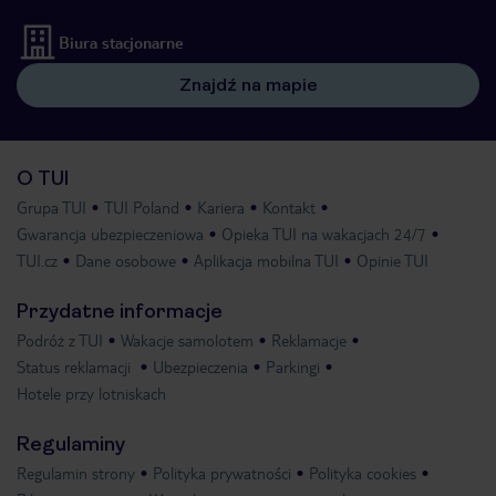
Biura stacjonarne
Znajdź na mapie
O TUI
Grupa TUI
TUI Poland
Kariera
Kontakt
Gwarancja ubezpieczeniowa
Opieka TUI na wakacjach 24/7
TUI.cz
Dane osobowe
Aplikacja mobilna TUI
Opinie TUI
Przydatne informacje
Podróż z TUI
Wakacje samolotem
Reklamacje
Status reklamacji
Ubezpieczenia
Parkingi
Hotele przy lotniskach
Regulaminy
Regulamin strony
Polityka prywatności
Polityka cookies