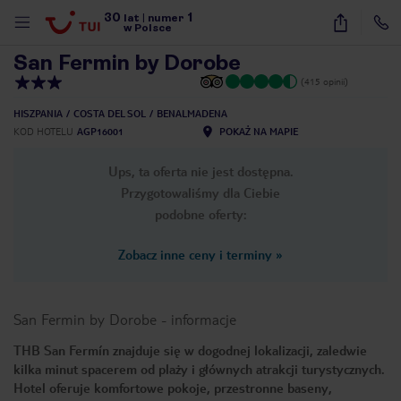
30
1
1
/
32
lat
|
numer
w Polsce
San Fermin by Dorobe
(415 opinii)
HISZPANIA
COSTA DEL SOL
BENALMADENA
KOD HOTELU
AGP16001
POKAŻ NA MAPIE
Ups, ta oferta nie jest dostępna.
Przygotowaliśmy dla Ciebie
podobne oferty:
Zobacz inne ceny i terminy
»
San Fermin by Dorobe
-
informacje
THB San Fermín znajduje się w dogodnej lokalizacji, zaledwie
kilka minut spacerem od plaży i głównych atrakcji turystycznych.
nute
Hotel oferuje komfortowe pokoje, przestronne baseny,