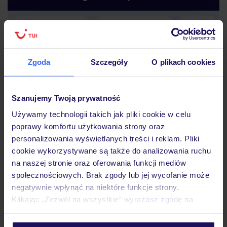
Lider niskich cen
Największe biuro
30 lat w P
podróży w Polsce
Zgoda
Szczegóły
O plikach cookies
Szanujemy Twoją prywatność
Używamy technologii takich jak pliki cookie w celu
Hotel
poprawy komfortu użytkowania strony oraz
personalizowania wyświetlanych treści i reklam. Pliki
cookie wykorzystywane są także do analizowania ruchu
Pokoje
na naszej stronie oraz oferowania funkcji mediów
społecznościowych. Brak zgody lub jej wycofanie może
negatywnie wpłynąć na niektóre funkcje strony.
Wyżywienie
Klikając „Zezwól na wszystkie” wyrażasz zgodę na
umieszczenie wszystkich plików cookie. Możesz jednak
personalizować swój wybór wchodząc w zakładkę