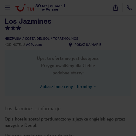
30
1
1
/
87
lat
|
numer
w Polsce
Los Jazmines
HISZPANIA
COSTA DEL SOL
TORREMOLINOS
KOD HOTELU
AGP22066
POKAŻ NA MAPIE
Ups, ta oferta nie jest dostępna.
Przygotowaliśmy dla Ciebie
podobne oferty:
Zobacz inne ceny i terminy
»
Los Jazmines
-
informacje
Opis hotelu został przetłumaczony z języka angielskiego przez
narzędzie DeepL
nute
Najpopularniejsze udogodnienia: