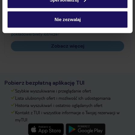
Często zadawane pytania
Jak zmienić uczestników/osobę zgłaszającą?
Nie zezwalaj
Czy w Hotelu będzie przedstawiciel TUI?
Na jakiej podstawie i gdzie otrzymam karty
pokładowe/bilety lotnicze?
Zobacz więcej
Pobierz bezpłatną aplikację TUI
Szybkie wyszukiwanie i przeglądanie ofert
Lista ulubionych ofert i możliwość ich udostępniania
Historia wyszukiwań i ostatnio oglądanych ofert
Kontakt z TUI i wszystkie informacje o Twojej rezerwacji w
myTUI