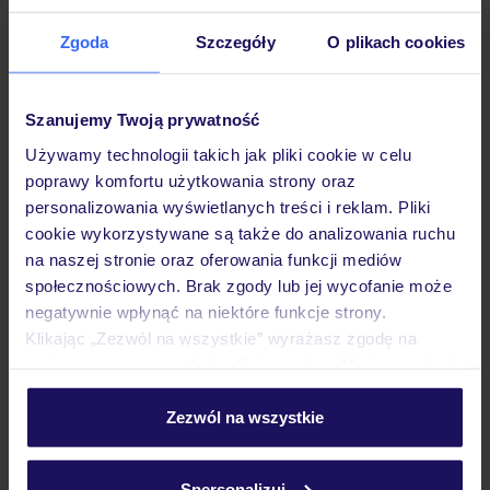
Zgoda
Szczegóły
O plikach cookies
Hotel
Szanujemy Twoją prywatność
Używamy technologii takich jak pliki cookie w celu
Pokoje
poprawy komfortu użytkowania strony oraz
personalizowania wyświetlanych treści i reklam. Pliki
cookie wykorzystywane są także do analizowania ruchu
Wyżywienie
na naszej stronie oraz oferowania funkcji mediów
społecznościowych. Brak zgody lub jej wycofanie może
negatywnie wpłynąć na niektóre funkcje strony.
Atrakcje
Klikając „Zezwól na wszystkie” wyrażasz zgodę na
umieszczenie wszystkich plików cookie. Możesz jednak
personalizować swój wybór wchodząc w zakładkę
Ważne informacje
„Szczegóły”
Zezwól na wszystkie
Szczegółowe informacje o plikach cookie znajdziesz
w
polityce plików cookies
oraz
polityce prywatności
.
Spersonalizuj