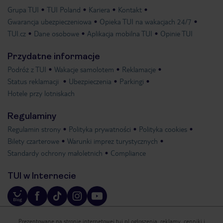
Grupa TUI
TUI Poland
Kariera
Kontakt
Gwarancja ubezpieczeniowa
Opieka TUI na wakacjach 24/7
TUI.cz
Dane osobowe
Aplikacja mobilna TUI
Opinie TUI
Przydatne informacje
Podróż z TUI
Wakacje samolotem
Reklamacje
Status reklamacji
Ubezpieczenia
Parkingi
Hotele przy lotniskach
Regulaminy
Regulamin strony
Polityka prywatności
Polityka cookies
Bilety czarterowe
Warunki imprez turystycznych
Standardy ochrony małoletnich
Compliance
TUI w Internecie
Prezentowane na stronie internetowej tui.pl ogłoszenia, reklamy, cenniki i