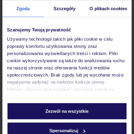
Zgoda
Szczegóły
O plikach cookies
Hotel
Szanujemy Twoją prywatność
Pokoje
Używamy technologii takich jak pliki cookie w celu
poprawy komfortu użytkowania strony oraz
personalizowania wyświetlanych treści i reklam. Pliki
cookie wykorzystywane są także do analizowania ruchu
Wyżywienie
na naszej stronie oraz oferowania funkcji mediów
społecznościowych. Brak zgody lub jej wycofanie może
negatywnie wpłynąć na niektóre funkcje strony.
Atrakcje
Klikając „Zezwól na wszystkie” wyrażasz zgodę na
umieszczenie wszystkich plików cookie. Możesz jednak
personalizować swój wybór wchodząc w zakładkę
Ważne informacje
„Szczegóły”
Zezwól na wszystkie
Szczegółowe informacje o plikach cookie znajdziesz
w
polityce plików cookies
oraz
polityce prywatności
.
Spersonalizuj
Często zadawane pytania