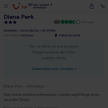
30
1
1
/
28
lat
|
numer
w Polsce
Diana Park
(437 opinii)
HISZPANIA
COSTA DEL SOL
ESTEPONA
KOD HOTELU
AGP24366
POKAŻ NA MAPIE
Ups, ta oferta nie jest dostępna.
Przygotowaliśmy dla Ciebie
podobne oferty:
Zobacz inne ceny i terminy
»
Diana Park
-
informacje
Opis hotelu został przetłumaczony z języka angielskiego przez
narzędzie DeepL
nute
Najpopularniejsze udogodnienia: