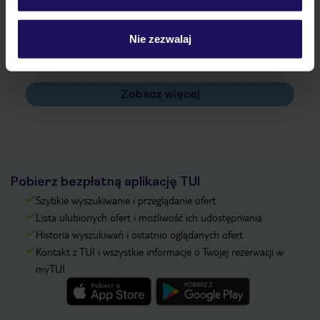
Jak zmienić uczestników/osobę zgłaszającą?
Czy w Hotelu będzie przedstawiciel TUI?
Nie zezwalaj
Na jakiej podstawie i gdzie otrzymam karty
pokładowe/bilety lotnicze?
Zobacz więcej
Pobierz bezpłatną aplikację TUI
Szybkie wyszukiwanie i przeglądanie ofert
Lista ulubionych ofert i możliwość ich udostępniania
Historia wyszukiwań i ostatnio oglądanych ofert
Kontakt z TUI i wszystkie informacje o Twojej rezerwacji w
myTUI