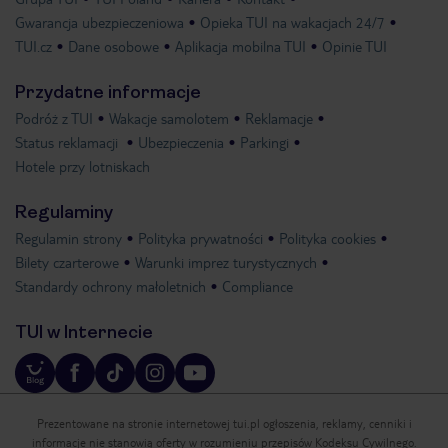
Gwarancja ubezpieczeniowa
Opieka TUI na wakacjach 24/7
TUI.cz
Dane osobowe
Aplikacja mobilna TUI
Opinie TUI
Przydatne informacje
Podróż z TUI
Wakacje samolotem
Reklamacje
Status reklamacji
Ubezpieczenia
Parkingi
Hotele przy lotniskach
Regulaminy
Regulamin strony
Polityka prywatności
Polityka cookies
Bilety czarterowe
Warunki imprez turystycznych
Standardy ochrony małoletnich
Compliance
TUI w Internecie
Prezentowane na stronie internetowej tui.pl ogłoszenia, reklamy, cenniki i
informacje nie stanowią oferty w rozumieniu przepisów Kodeksu Cywilnego.