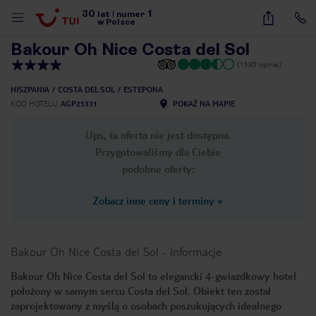
30
1
1
/
45
lat
|
numer
w Polsce
Bakour Oh Nice Costa del Sol
(1583 opinie)
HISZPANIA
COSTA DEL SOL
ESTEPONA
KOD HOTELU
AGP25331
POKAŻ NA MAPIE
Ups, ta oferta nie jest dostępna.
Przygotowaliśmy dla Ciebie
podobne oferty:
Zobacz inne ceny i terminy
»
Bakour Oh Nice Costa del Sol
-
informacje
Bakour Oh Nice Costa del Sol to elegancki 4-gwiazdkowy hotel
położony w samym sercu Costa del Sol. Obiekt ten został
nute
zaprojektowany z myślą o osobach poszukujących idealnego