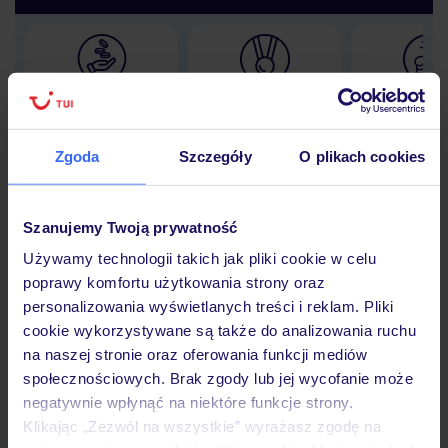
Lider niskich cen
Największe biuro
30 lat w P
podróży w Polsce
Zgoda
Szczegóły
O plikach cookies
Szanujemy Twoją prywatność
Hotel
Używamy technologii takich jak pliki cookie w celu
poprawy komfortu użytkowania strony oraz
personalizowania wyświetlanych treści i reklam. Pliki
Opinie
cookie wykorzystywane są także do analizowania ruchu
na naszej stronie oraz oferowania funkcji mediów
społecznościowych. Brak zgody lub jej wycofanie może
Pokoje
negatywnie wpłynąć na niektóre funkcje strony.
Klikając „Zezwól na wszystkie” wyrażasz zgodę na