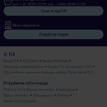
pon. – pt. 08:00–22:00, sob. – niedz. 09:00–21:00
Czat w myTUI
Biura stacjonarne
Znajdź na mapie
O TUI
Grupa TUI
TUI Poland
Kariera
Kontakt
Gwarancja ubezpieczeniowa
Opieka TUI na wakacjach 24/7
TUI.cz
Dane osobowe
Aplikacja mobilna TUI
Opinie TUI
Przydatne informacje
Podróż z TUI
Wakacje samolotem
Reklamacje
Status reklamacji
Ubezpieczenia
Parkingi
Hotele przy lotniskach