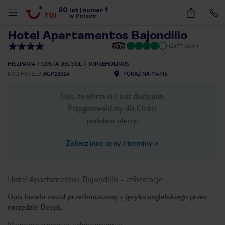
30
1
1
/
48
lat
|
numer
w Polsce
Hotel Apartamentos Bajondillo
(2477 opinii)
HISZPANIA
COSTA DEL SOL
TORREMOLINOS
KOD HOTELU
AGP22024
POKAŻ NA MAPIE
Ups, ta oferta nie jest dostępna.
Przygotowaliśmy dla Ciebie
podobne oferty:
Zobacz inne ceny i terminy
»
Hotel Apartamentos Bajondillo
-
informacje
Opis hotelu został przetłumaczony z języka angielskiego przez
narzędzie DeepL
nute
Najpopularniejsze udogodnienia: