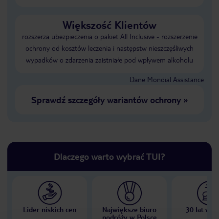
Większość Klientów
rozszerza ubezpieczenia o pakiet All Inclusive - rozszerzenie
ochrony od kosztów leczenia i następstw nieszczęśliwych
wypadków o zdarzenia zaistniałe pod wpływem alkoholu
Dane Mondial Assistance
Sprawdź szczegóły wariantów ochrony
»
Dlaczego warto wybrać TUI?
Lider niskich cen
Największe biuro
30 lat w P
podróży w Polsce