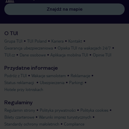
Znajdź na mapie
O TUI
Grupa TUI
TUI Poland
Kariera
Kontakt
Gwarancja ubezpieczeniowa
Opieka TUI na wakacjach 24/7
TUI.cz
Dane osobowe
Aplikacja mobilna TUI
Opinie TUI
Przydatne informacje
Podróż z TUI
Wakacje samolotem
Reklamacje
Status reklamacji
Ubezpieczenia
Parkingi
Hotele przy lotniskach
Regulaminy
Regulamin strony
Polityka prywatności
Polityka cookies
Bilety czarterowe
Warunki imprez turystycznych
Standardy ochrony małoletnich
Compliance