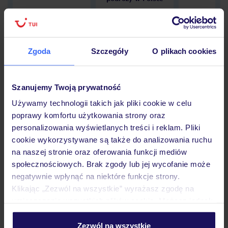
Zgoda
Szczegóły
O plikach cookies
Hotel
Szanujemy Twoją prywatność
Opinie
Używamy technologii takich jak pliki cookie w celu
poprawy komfortu użytkowania strony oraz
personalizowania wyświetlanych treści i reklam. Pliki
Pokoje
cookie wykorzystywane są także do analizowania ruchu
na naszej stronie oraz oferowania funkcji mediów
społecznościowych. Brak zgody lub jej wycofanie może
negatywnie wpłynąć na niektóre funkcje strony.
Wyżywienie
Klikając „Zezwól na wszystkie” wyrażasz zgodę na
umieszczenie wszystkich plików cookie. Możesz jednak
personalizować swój wybór wchodząc w zakładkę
Atrakcje
„Szczegóły”
Zezwól na wszystkie