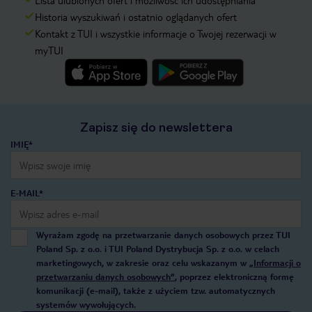
Lista ulubionych ofert i możliwość ich udostępniania
Historia wyszukiwań i ostatnio oglądanych ofert
Kontakt z TUI i wszystkie informacje o Twojej rezerwacji w
myTUI
Zapisz się do newslettera
IMIĘ*
E-MAIL*
Wyrażam zgodę na przetwarzanie danych osobowych przez TUI
Poland Sp. z o.o. i TUI Poland Dystrybucja Sp. z o.o. w celach
marketingowych, w zakresie oraz celu wskazanym w
„Informacji o
przetwarzaniu danych osobowych”
, poprzez elektroniczną formę
komunikacji (e-mail), także z użyciem tzw. automatycznych
systemów wywołujących.