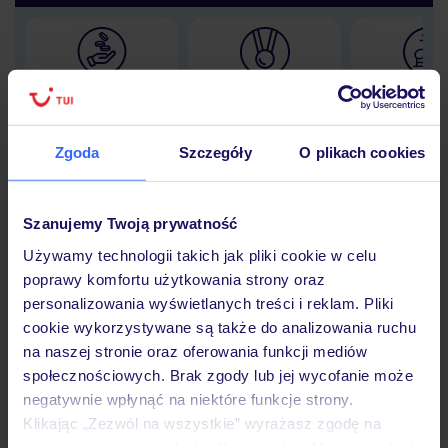
Lider niskich cen
Największe biuro
30 lat w P
podróży w Polsce
Zgoda
Szczegóły
O plikach cookies
Szanujemy Twoją prywatność
Hotel
Używamy technologii takich jak pliki cookie w celu
poprawy komfortu użytkowania strony oraz
personalizowania wyświetlanych treści i reklam. Pliki
Opinie
cookie wykorzystywane są także do analizowania ruchu
na naszej stronie oraz oferowania funkcji mediów
społecznościowych. Brak zgody lub jej wycofanie może
Pokoje
negatywnie wpłynąć na niektóre funkcje strony.
Klikając „Zezwól na wszystkie” wyrażasz zgodę na
umieszczenie wszystkich plików cookie. Możesz jednak