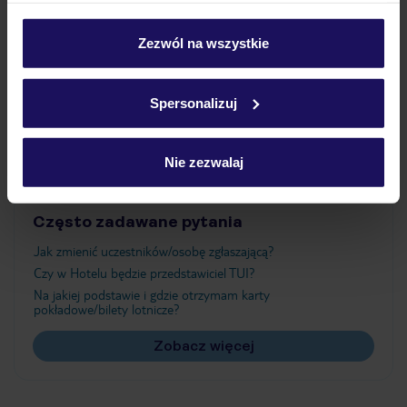
Wyżywienie
personalizować swój wybór wchodząc w zakładkę
„Szczegóły”
Zezwól na wszystkie
Szczegółowe informacje o plikach cookie znajdziesz
Atrakcje
w
polityce plików cookies
oraz
polityce prywatności
.
Spersonalizuj
Ważne informacje
Nie zezwalaj
Często zadawane pytania
Jak zmienić uczestników/osobę zgłaszającą?
Czy w Hotelu będzie przedstawiciel TUI?
Na jakiej podstawie i gdzie otrzymam karty
pokładowe/bilety lotnicze?
Zobacz więcej