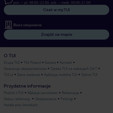
pon. – pt. 08:00–22:00, sob. – niedz. 09:00–21:00
Czat w myTUI
Biura stacjonarne
Znajdź na mapie
O TUI
Grupa TUI
TUI Poland
Kariera
Kontakt
Gwarancja ubezpieczeniowa
Opieka TUI na wakacjach 24/7
TUI.cz
Dane osobowe
Aplikacja mobilna TUI
Opinie TUI
Przydatne informacje
Podróż z TUI
Wakacje samolotem
Reklamacje
Status reklamacji
Ubezpieczenia
Parkingi
Hotele przy lotniskach