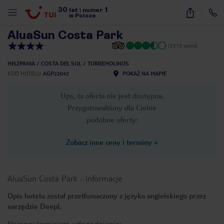
30
1
1
/
24
lat
|
numer
w Polsce
AluaSun Costa Park
(3513 opinii)
HISZPANIA
COSTA DEL SOL
TORREMOLINOS
KOD HOTELU
AGP22042
POKAŻ NA MAPIE
Ups, ta oferta nie jest dostępna.
Przygotowaliśmy dla Ciebie
podobne oferty:
Zobacz inne ceny i terminy
»
AluaSun Costa Park
-
informacje
Opis hotelu został przetłumaczony z języka angielskiego przez
narzędzie DeepL
nute
Najpopularniejsze udogodnienia: