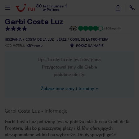
30
1
1
/
20
lat
|
numer
w Polsce
Garbi Costa Luz
(808 opinii)
HISZPANIA
COSTA DE LA LUZ - JEREZ
CONIL DE LA FRONTERA
KOD HOTELU
XRY14050
POKAŻ NA MAPIE
Ups, ta oferta nie jest dostępna.
Przygotowaliśmy dla Ciebie
podobne oferty:
Zobacz inne ceny i terminy
»
Garbi Costa Luz
-
informacje
Garbi Costa Luz położony jest w pobliżu miasteczka Conil de la
Frontera, blisko piaszczystej plaży i klifów oferujących
nute
niezapomniane widoki na wybrzeże. Do dyspozycji gości