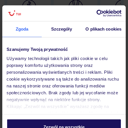
Lider niskich cen
Największe biuro
30 lat w P
podróży w Polsce
Zgoda
Szczegóły
O plikach cookies
Szanujemy Twoją prywatność
Hotel
Używamy technologii takich jak pliki cookie w celu
poprawy komfortu użytkowania strony oraz
personalizowania wyświetlanych treści i reklam. Pliki
Pokoje
cookie wykorzystywane są także do analizowania ruchu
na naszej stronie oraz oferowania funkcji mediów
społecznościowych. Brak zgody lub jej wycofanie może
negatywnie wpłynąć na niektóre funkcje strony.
Wyżywienie
Klikając „Zezwól na wszystkie” wyrażasz zgodę na
umieszczenie wszystkich plików cookie. Możesz jednak
personalizować swój wybór wchodząc w zakładkę
Atrakcje
„Szczegóły”
Zezwól na wszystkie