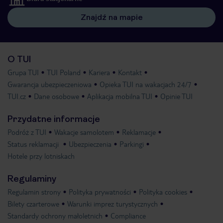
Znajdź na mapie
O TUI
Grupa TUI
TUI Poland
Kariera
Kontakt
Gwarancja ubezpieczeniowa
Opieka TUI na wakacjach 24/7
TUI.cz
Dane osobowe
Aplikacja mobilna TUI
Opinie TUI
Przydatne informacje
Podróż z TUI
Wakacje samolotem
Reklamacje
Status reklamacji
Ubezpieczenia
Parkingi
Hotele przy lotniskach
Regulaminy
Regulamin strony
Polityka prywatności
Polityka cookies
Bilety czarterowe
Warunki imprez turystycznych
Standardy ochrony małoletnich
Compliance