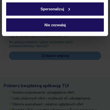
Ważne informacje
w
polityce plików cookies
oraz
polityce prywatności
.
Spersonalizuj
Często zadawane pytania
Nie zezwalaj
Jak zmienić uczestników/osobę zgłaszającą?
Czy w Hotelu będzie przedstawiciel TUI?
Na jakiej podstawie i gdzie otrzymam karty
pokładowe/bilety lotnicze?
Zobacz więcej
Pobierz bezpłatną aplikację TUI
Szybkie wyszukiwanie i przeglądanie ofert
Lista ulubionych ofert i możliwość ich udostępniania
Historia wyszukiwań i ostatnio oglądanych ofert
Kontakt z TUI i wszystkie informacje o Twojej rezerwacji w