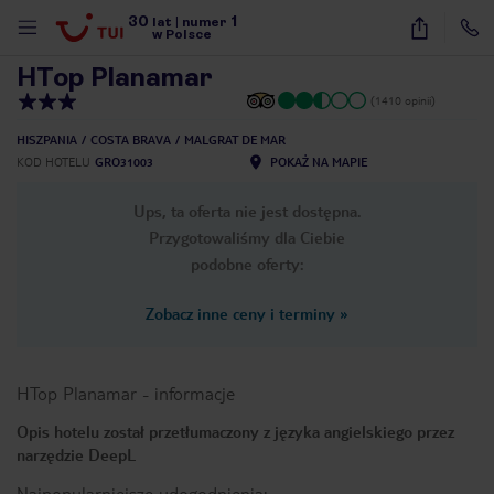
30
1
1
/
35
lat
|
numer
w Polsce
HTop Planamar
(1410 opinii)
HISZPANIA
COSTA BRAVA
MALGRAT DE MAR
KOD HOTELU
GRO31003
POKAŻ NA MAPIE
Ups, ta oferta nie jest dostępna.
Przygotowaliśmy dla Ciebie
podobne oferty:
Zobacz inne ceny i terminy
»
HTop Planamar
-
informacje
Opis hotelu został przetłumaczony z języka angielskiego przez
narzędzie DeepL
nute
Najpopularniejsze udogodnienia: