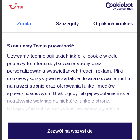
Zgoda
Szczegóły
O plikach cookies
Hotel
Szanujemy Twoją prywatność
Opinie
Używamy technologii takich jak pliki cookie w celu
poprawy komfortu użytkowania strony oraz
Pokoje
personalizowania wyświetlanych treści i reklam. Pliki
cookie wykorzystywane są także do analizowania ruchu
na naszej stronie oraz oferowania funkcji mediów
Wyżywienie
społecznościowych. Brak zgody lub jej wycofanie może
negatywnie wpłynąć na niektóre funkcje strony.
Klikając „Zezwól na wszystkie” wyrażasz zgodę na
umieszczenie wszystkich plików cookie. Możesz jednak
Atrakcje
personalizować swój wybór wchodząc w zakładkę
„Szczegóły”
Zezwól na wszystkie
Szczegółowe informacje o plikach cookie znajdziesz