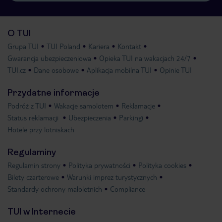
O TUI
Grupa TUI
TUI Poland
Kariera
Kontakt
Gwarancja ubezpieczeniowa
Opieka TUI na wakacjach 24/7
TUI.cz
Dane osobowe
Aplikacja mobilna TUI
Opinie TUI
Przydatne informacje
Podróż z TUI
Wakacje samolotem
Reklamacje
Status reklamacji
Ubezpieczenia
Parkingi
Hotele przy lotniskach
Regulaminy
Regulamin strony
Polityka prywatności
Polityka cookies
Bilety czarterowe
Warunki imprez turystycznych
Standardy ochrony małoletnich
Compliance
TUI w Internecie