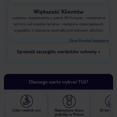
Większość Klientów
rozszerza ubezpieczenia o pakiet All Inclusive - rozszerzenie
ochrony od kosztów leczenia i następstw nieszczęśliwych
wypadków o zdarzenia zaistniałe pod wpływem alkoholu
Dane Mondial Assistance
Sprawdź szczegóły wariantów ochrony
»
Dlaczego warto wybrać TUI?
Lider niskich cen
Największe biuro
30 lat w P
podróży w Polsce