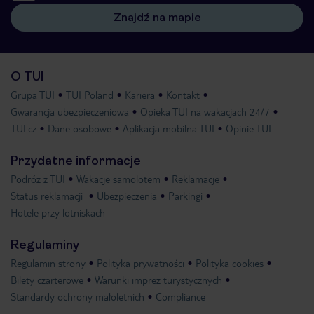
Znajdź na mapie
O TUI
Grupa TUI
TUI Poland
Kariera
Kontakt
Gwarancja ubezpieczeniowa
Opieka TUI na wakacjach 24/7
TUI.cz
Dane osobowe
Aplikacja mobilna TUI
Opinie TUI
Przydatne informacje
Podróż z TUI
Wakacje samolotem
Reklamacje
Status reklamacji
Ubezpieczenia
Parkingi
Hotele przy lotniskach
Regulaminy
Regulamin strony
Polityka prywatności
Polityka cookies
Bilety czarterowe
Warunki imprez turystycznych
Standardy ochrony małoletnich
Compliance