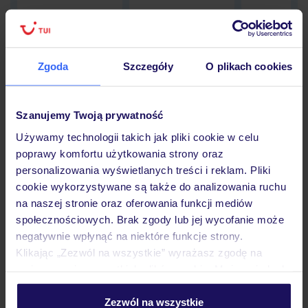
Zgoda
Szczegóły
O plikach cookies
Hotel
Szanujemy Twoją prywatność
Opinie
Używamy technologii takich jak pliki cookie w celu
poprawy komfortu użytkowania strony oraz
personalizowania wyświetlanych treści i reklam. Pliki
Pokoje
cookie wykorzystywane są także do analizowania ruchu
na naszej stronie oraz oferowania funkcji mediów
społecznościowych. Brak zgody lub jej wycofanie może
Wyżywienie
negatywnie wpłynąć na niektóre funkcje strony.
Klikając „Zezwól na wszystkie” wyrażasz zgodę na
umieszczenie wszystkich plików cookie. Możesz jednak
Atrakcje
personalizować swój wybór wchodząc w zakładkę
„Szczegóły”
Zezwól na wszystkie