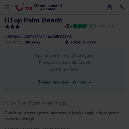
30
1
1
/
40
lat
|
numer
w Polsce
HTop Palm Beach
(1356 opinii)
HISZPANIA
COSTA BRAVA
LLORET DE MAR
KOD HOTELU
GRO26012
POKAŻ NA MAPIE
Ups, ta oferta nie jest dostępna.
Przygotowaliśmy dla Ciebie
podobne oferty:
Zobacz inne ceny i terminy
»
HTop Palm Beach
-
informacje
Opis hotelu został przetłumaczony z języka angielskiego przez
narzędzie DeepL
nute
Najpopularniejsze udogodnienia: