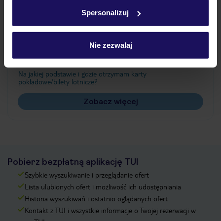
w
polityce plików cookies
oraz
polityce prywatności
.
Spersonalizuj
Często zadawane pytania
Nie zezwalaj
Jak zmienić uczestników/osobę zgłaszającą?
Czy w Hotelu będzie przedstawiciel TUI?
Na jakiej podstawie i gdzie otrzymam karty
pokładowe/bilety lotnicze?
Zobacz więcej
Pobierz bezpłatną aplikację TUI
Szybkie wyszukiwanie i przeglądanie ofert
Lista ulubionych ofert i możliwość ich udostępniania
Historia wyszukiwań i ostatnio oglądanych ofert
Kontakt z TUI i wszystkie informacje o Twojej rezerwacji w