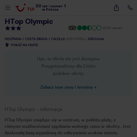
30
1
1
/
48
lat
|
numer
w Polsce
HTop Olympic
(3352 opinie)
HISZPANIA
COSTA BRAVA
CALELLA
KOD HOTELU
GRO32046
POKAŻ NA MAPIE
Ups, ta oferta nie jest dostępna.
Przygotowaliśmy dla Ciebie
podobne oferty:
Zobacz inne ceny i terminy
»
HTop Olympic
-
informacje
HTop Olympic znajduje się w centrum, w pobliżu plaży, z
różnymi możliwościami spędzania wolnego czasu w okolicy. Jest
nute
doskonałą bazą wypadową do odkrywania uroków miasta.