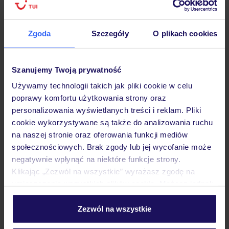
Hotel
Zgoda
Szczegóły
O plikach cookies
Opinie
Szanujemy Twoją prywatność
Używamy technologii takich jak pliki cookie w celu
poprawy komfortu użytkowania strony oraz
Pokoje
personalizowania wyświetlanych treści i reklam. Pliki
cookie wykorzystywane są także do analizowania ruchu
na naszej stronie oraz oferowania funkcji mediów
Wyżywienie
społecznościowych. Brak zgody lub jej wycofanie może
negatywnie wpłynąć na niektóre funkcje strony.
Klikając „Zezwól na wszystkie” wyrażasz zgodę na
Atrakcje
umieszczenie wszystkich plików cookie. Możesz jednak
personalizować swój wybór wchodząc w zakładkę
„Szczegóły”
Zezwól na wszystkie
Ważne informacje
Szczegółowe informacje o plikach cookie znajdziesz