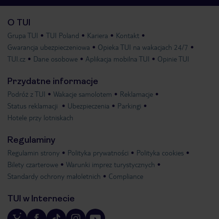
O TUI
Grupa TUI
TUI Poland
Kariera
Kontakt
Gwarancja ubezpieczeniowa
Opieka TUI na wakacjach 24/7
TUI.cz
Dane osobowe
Aplikacja mobilna TUI
Opinie TUI
Przydatne informacje
Podróż z TUI
Wakacje samolotem
Reklamacje
Status reklamacji
Ubezpieczenia
Parkingi
Hotele przy lotniskach
Regulaminy
Regulamin strony
Polityka prywatności
Polityka cookies
Bilety czarterowe
Warunki imprez turystycznych
Standardy ochrony małoletnich
Compliance
TUI w Internecie