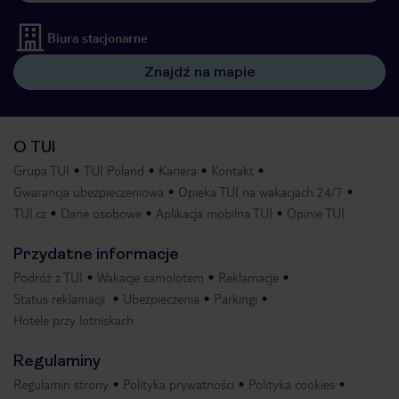
Biura stacjonarne
Znajdź na mapie
O TUI
Grupa TUI
TUI Poland
Kariera
Kontakt
Gwarancja ubezpieczeniowa
Opieka TUI na wakacjach 24/7
TUI.cz
Dane osobowe
Aplikacja mobilna TUI
Opinie TUI
Przydatne informacje
Podróż z TUI
Wakacje samolotem
Reklamacje
Status reklamacji
Ubezpieczenia
Parkingi
Hotele przy lotniskach
Regulaminy
Regulamin strony
Polityka prywatności
Polityka cookies