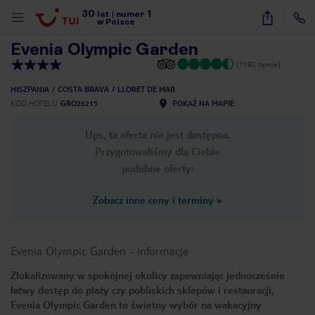
30
1
1
/
18
lat
|
numer
w Polsce
Evenia Olympic Garden
(1182 opinie)
HISZPANIA
COSTA BRAVA
LLORET DE MAR
KOD HOTELU
GRO26215
POKAŻ NA MAPIE
Ups, ta oferta nie jest dostępna.
Przygotowaliśmy dla Ciebie
podobne oferty:
Zobacz inne ceny i terminy
»
Evenia Olympic Garden
-
informacje
Zlokalizowany w spokojnej okolicy zapewniając jednocześnie
łatwy dostęp do plaży czy pobliskich sklepów i restauracji,
nute
Evenia Olympic Garden to świetny wybór na wakacyjny