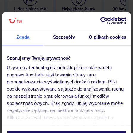
Lider niskich cen
Największe biuro
30 lat w P
podróży w Polsce
Zgoda
Szczegóły
O plikach cookies
Hotel
Szanujemy Twoją prywatność
Używamy technologii takich jak pliki cookie w celu
Opinie
poprawy komfortu użytkowania strony oraz
personalizowania wyświetlanych treści i reklam. Pliki
cookie wykorzystywane są także do analizowania ruchu
Pokoje
na naszej stronie oraz oferowania funkcji mediów
społecznościowych. Brak zgody lub jej wycofanie może
negatywnie wpłynąć na niektóre funkcje strony.
Klikając „Zezwól na wszystkie” wyrażasz zgodę na
Wyżywienie
umieszczenie wszystkich plików cookie. Możesz jednak
personalizować swój wybór wchodząc w zakładkę