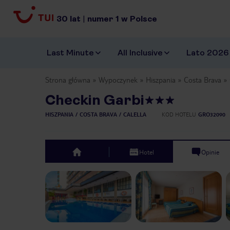
30
lat
|
numer
1
w Polsce
Last Minute
All Inclusive
Lato 2026
Strona główna
Wypoczynek
Hiszpania
Costa Brava
Checkin Garbi
HISZPANIA
COSTA BRAVA
CALELLA
KOD HOTELU
GRO32090
Hotel
Opinie
top
Previous slide