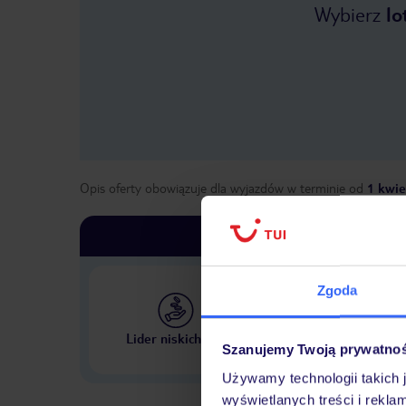
Wybierz
lo
Opis oferty obowiązuje dla wyjazdów w terminie
od
1 kwie
Zgoda
Największe biuro podr
Lider niskich cen
w Polsce
Szanujemy Twoją prywatno
Używamy technologii takich 
wyświetlanych treści i rekla