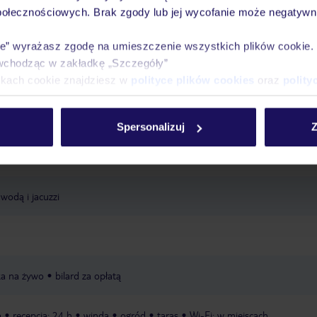
połecznościowych. Brak zgody lub jej wycofanie może negatywni
Ważn
Pokoje
Wyżywienie
Atrakcje
infor
ie” wyrażasz zgodę na umieszczenie wszystkich plików cookie
wchodząc w zakładkę „Szczegóły”
ikach cookie znajdziesz w
polityce plików cookies
oraz
polity
de Mar
piaszczysta
Spersonalizuj
Z
wodą i jacuzzi
a na żywo
bilard za opłatą
ą
recepcja: 24 h
winda
ogród
taras
Wi-Fi: w miejscach