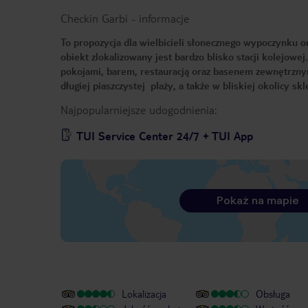
Checkin Garbi
-
informacje
To propozycja dla wielbicieli słonecznego wypoczynku or
obiekt zlokalizowany jest bardzo blisko stacji kolejowe
pokojami, barem, restauracją oraz basenem zewnętrzny
długiej piaszczystej plaży, a także w bliskiej okolicy sk
Najpopularniejsze udogodnienia:
TUI Service Center 24/7 + TUI App
Pokaż na mapie
Lokalizacja
Obsługa