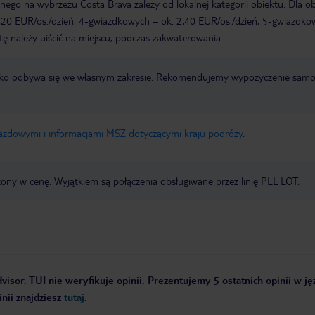
ego na wybrzeżu Costa Brava zależy od lokalnej kategorii obiektu. Dla o
,20 EUR/os./dzień, 4-gwiazdkowych – ok. 2,40 EUR/os./dzień, 5-gwiazdko
tę należy uiścić na miejscu, podczas zakwaterowania.
otnisko odbywa się we własnym zakresie. Rekomendujemy wypożyczenie sa
jazdowymi i informacjami MSZ dotyczącymi kraju podróży
.
zony w cenę. Wyjątkiem są połączenia obsługiwane przez linię PLL LOT.
visor. TUI nie weryfikuje opinii. Prezentujemy 5 ostatnich opinii w j
nii znajdziesz
tutaj
.