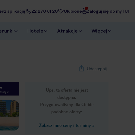
erz aplikację
22 270 31 20
Ulubione
Zaloguj się do myTUI
erunki
Hotele
Atrakcje
Więcej
Udostępnij
e
Ups, ta oferta nie jest
macje
1
/
28
dostępna.
Next slide
Przygotowaliśmy dla Ciebie
podobne oferty:
Zobacz inne ceny i terminy
»