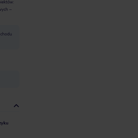
biektów:
wych –
mochodu
ęzyku