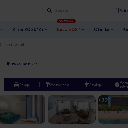
Pobi
Wpisz frazę, której szukasz
NOWOŚĆ
Zima 2026/27
Lato 2027
Oferta
Ki
Checkin Garbi
POKAŻ NA MAPIE
Ważn
Pokoje
Wyżywienie
Atrakcje
infor
+
22