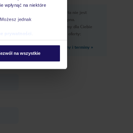
e wpłynąć na niektóre
e
Ups, ta oferta nie jest
macje
dostępna.
. Możesz jednak
Przygotowaliśmy dla Ciebie
podobne oferty:
ce prywatności
.
Zobacz inne ceny i terminy
»
ezwól na wszystkie