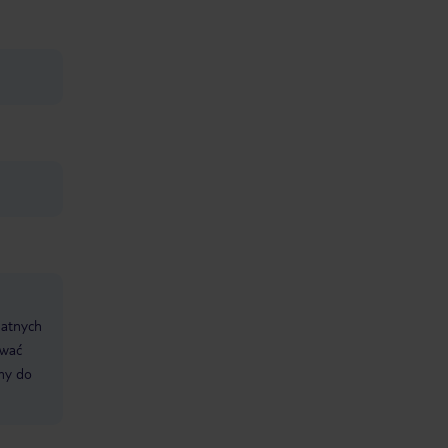
datnych
ować
śmy do