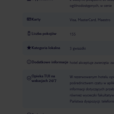
ogólnodostępnych, w cenie
Karty
Visa, MasterCard, Maestro
Liczba pokojów
155
Kategoria lokalna
3 gwiazdki
Dodatkowe informacje
hotel akceptuje zwierzęta: za
Opieka TUI na
W rezerwowanym hotelu opiek
wakacjach 24/7
pośrednictwem czatu w aplik
informacji dotyczących prze
również wycieczki fakultaty
Państwa dyspozycji: telefon