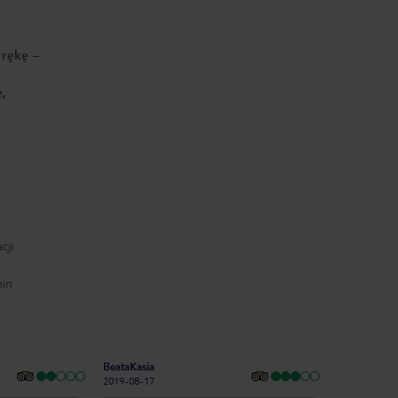
 rękę –
e,
cji
min
BeataKasia
2019-08-17