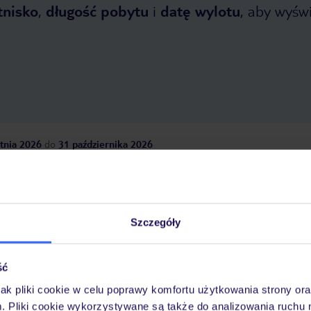
tnisko
,
długość pobytu
i
datę wylotu
, aby wyświe
tnia 2026
do
31 października 2026
Dlaczego warto wybrać TUI?
Szczegóły
óży
Tylko u nas opieka na
10
30 lat w Polsce
wakacjach 24/7
ść
jak pliki cookie w celu poprawy komfortu użytkowania strony or
m. Pliki cookie wykorzystywane są także do analizowania ruchu 