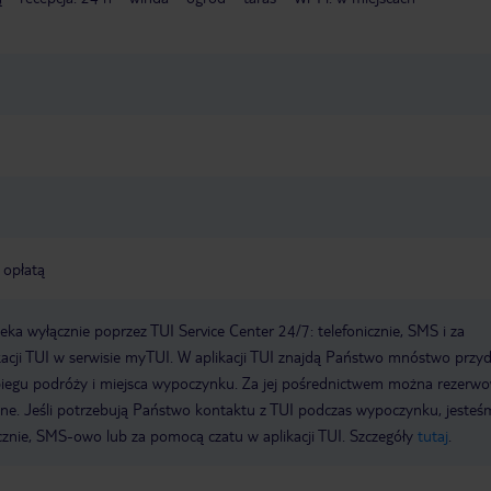
 opłatą
a wyłącznie poprzez TUI Service Center 24/7: telefonicznie, SMS i za
acji TUI w serwisie myTUI. W aplikacji TUI znajdą Państwo mnóstwo przy
biegu podróży i miejsca wypoczynku. Za jej pośrednictwem można rezerw
wne. Jeśli potrzebują Państwo kontaktu z TUI podczas wypoczynku, jeste
icznie, SMS-owo lub za pomocą czatu w aplikacji TUI. Szczegóły
tutaj
.