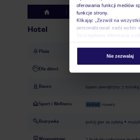
oferowania funkcji mediów s
Hotel
Opinie
funkcje strony.
top
Klikając „Zezwól na wszystk
Hotel
personalizować swój wybór 
Szczegółowe informacje o pl
Plaża
ok. 400 m od plaży Pineda 
Nie zezwalaj
Dla dzieci
łóżeczko dziecięce: w cenie
Basen
basen zewnętrzny: z morską 
Sport i Wellness
rowery
PŁATNE
Rozrywka
pokój gier za opłatą
muzyk
Wyposażenie
2 budynki połączone ze sob