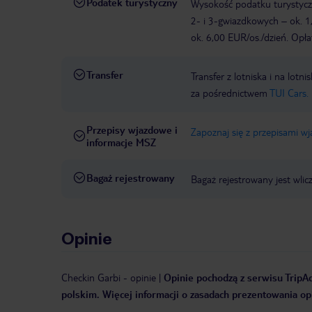
Podatek turystyczny
Wysokość podatku turystyczn
2- i 3-gwiazdkowych – ok. 1
ok. 6,00 EUR/os./dzień. Opła
Transfer
Transfer z lotniska i na l
za pośrednictwem
TUI Cars.
Przepisy wjazdowe i
Zapoznaj się z przepisami w
informacje MSZ
Bagaż rejestrowany
Bagaż rejestrowany jest wlic
Opinie
Checkin Garbi
-
opinie
|
Opinie pochodzą z serwisu TripAd
polskim. Więcej informacji o zasadach prezentowania opi