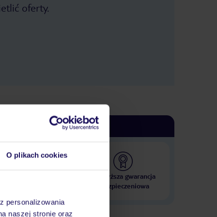
raz z 30 minut by o coś poprosić, a w
tlić oferty.
tym czasie pani z recepcji widząc nas i
ignorując, bez pardonu prowadziła
prywatną pogawędkę przez telefon.
Nie polecam też wycieczki z TUI do
Barcelony. Wyrzucone pieniądze i
strata czasu. W planie wycieczki było
np. zwiedzanie Sagrady Famili, a w
rzeczywistości pani przewodniczka z
dwie godziny prowadziła nas po
drugiej stronie chodnika wkoło
kościoła. Okazało się, że do samego
kościoła nie wejdziemy bo w sezonie
nie ma podobno szans na bilety, co
okazało się nieprawdą, bo po
powrocie do hotelu, bez problemu
zamówiliśmy sobie te bilety na
następny dzień przez internet i
O plikach cookies
pojechaliśmy sami.
 000 hoteli w ponad 50
Najwyższa gwarancja
krajach
ubezpieczeniowa
az personalizowania
na naszej stronie oraz