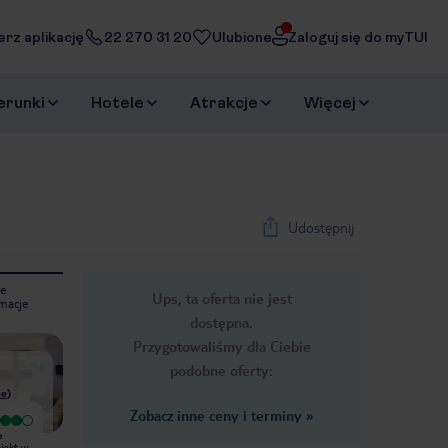
erz aplikację
22 270 31 20
Ulubione
Zaloguj się do myTUI
erunki
Hotele
Atrakcje
Więcej
Udostępnij
e
Ups, ta oferta nie jest
macje
1
/
37
dostępna.
Next slide
Przygotowaliśmy dla Ciebie
podobne oferty:
ie
)
Zobacz inne ceny i terminy
»
Wyjątkowy
Bardzo dobry
e
Zatrzymaliśmy się tu na tydzień w
Udane wakacje w Hiszpani. Nie
iekt w
połowie grudnia. Ładne czyste i
jestem osobą wymagającą. Obiekt w