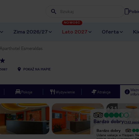
Pobi
Wpisz frazę, której szukasz
NOWOŚĆ
Zima 2026/27
Lato 2027
Oferta
Ki
Aparthotel Esmeraldas
5087
POKAŻ NA MAPIE
Ważn
Pokoje
Wyżywienie
Atrakcje
infor
+
31
Bardzo dobry
(
143
opin
Wyjątkowy
Bardzo dobry
Zatrzymaliśmy się tu na tydzień w
Udane wakacje w Hiszpani. Ni
połowie grudnia. Ładne czyste i
jestem osobą wymagającą. Ob