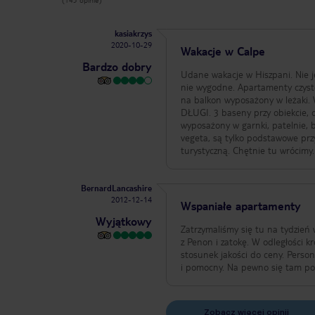
kasiakrzys
2020-10-29
Wakacje w Calpe
Bardzo dobry
Udane wakacje w Hiszpani. Nie j
nie wygodne. Apartamenty czyste dobrze utrzymane
na balkon wyposażony w leżaki. 
DŁUGI. 3 baseny przy obiekcie, o
wyposażony w garnki, patelnie, b
vegeta, są tylko podstawowe prz
turystyczną. Chętnie tu wrócimy.
BernardLancashire
2012-12-14
Wspaniałe apartamenty
Wyjątkowy
Zatrzymaliśmy się tu na tydzie
z Penon i zatokę. W odległości 
stosunek jakości do ceny. Perso
i pomocny. Na pewno się tam p
Zobacz więcej opinii