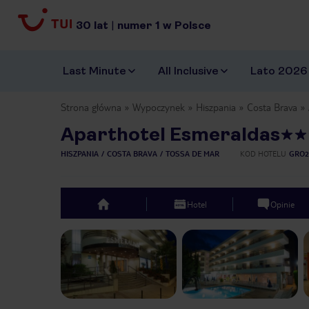
30
lat
|
numer
1
w Polsce
Last Minute
All Inclusive
Lato 2026
Strona główna
Wypoczynek
Hiszpania
Costa Brava
Aparthotel Esmeraldas
HISZPANIA
COSTA BRAVA
TOSSA DE MAR
KOD HOTELU
GRO2
Hotel
Opinie
top
Previous slide