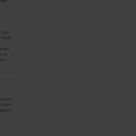
tość
 były
 Aneks
s czy
ość
idokami
o dobry
zyjazny