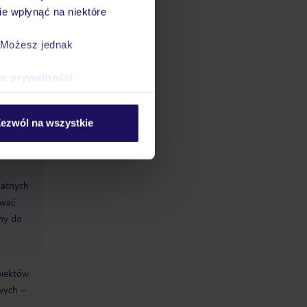
e wpłynąć na niektóre
. Możesz jednak
ce prywatności
.
ezwól na wszystkie
datnych
ować
śmy do
biektów:
wych –