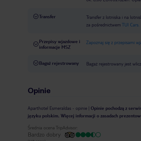
Transfer
Transfer z lotniska i na l
za pośrednictwem
TUI Cars.
Przepisy wjazdowe i
Zapoznaj się z przepisami w
informacje MSZ
Bagaż rejestrowany
Bagaż rejestrowany jest wlic
Opinie
Aparthotel Esmeraldas
-
opinie
|
Opinie pochodzą z serwis
języku polskim. Więcej informacji o zasadach prezentowa
Średnia ocena TripAdvisor:
Bardzo dobry
(143 opinie)