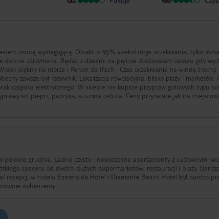
Pokoje
Czys
estem osobą wymagającą. Obiekt w 95% spełnił moje oczekiwania, tylko łóżka
. Będąc z dziećmi na piętrze dostawałam zawału gdy wychodziły
Widok piękny na morze i Penon de Ifach . Czas oczekiwania na windę trochę
becny zawsze był ratownik. Lokalizacja rewelacyjna, blisko plaży i marketów.
rak czajnika elektrycznego. W sklepie nie kupicie przypraw gotowych typu so
yprawy sol pieprz, papryka, suszona cebula. Ceny przyzwoite jak na miejscow
ń w połowie grudnia. Ładne czyste i nowoczesne apartamenty z cudownymi w
krótkiego spaceru od dwóch dużych supermarketów, restauracji i plaży. Bardz
nel recepcji w hotelu Esmeralda Hotel i Diamante Beach Hotel był bardzo pr
onownie wybierzemy.