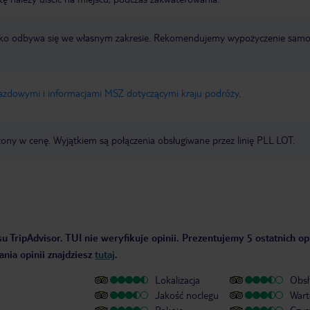
otnisko odbywa się we własnym zakresie. Rekomendujemy wypożyczenie sa
jazdowymi i informacjami MSZ dotyczącymi kraju podróży
.
zony w cenę. Wyjątkiem są połączenia obsługiwane przez linię PLL LOT.
u TripAdvisor. TUI nie weryfikuje opinii. Prezentujemy 5 ostatnich op
nia opinii znajdziesz
tutaj
.
Lokalizacja
Obsł
Jakość noclegu
Wart