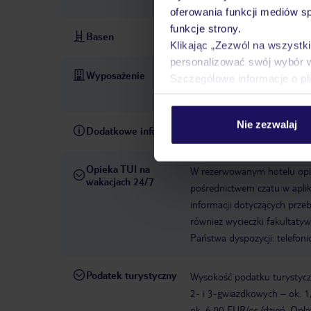
oferowania funkcji mediów s
funkcje strony.
Basen
basen zewnętrzny
Klikając „Zezwól na wszystk
personalizować swój wybór 
Wyposażenie
recepcja: 24 h
Wi-Fi: w rec
Szczegółowe informacje o pl
opłatą
parking: płatny, ok
Nie zezwalaj
Dodatkowe informacje
zameldowanie do 15:00, wy
Opieka TUI na
W rezerwowanym hotelu opiek
wakacjach 24/7
pośrednictwem czatu w aplik
informacji dotyczących prze
również wycieczki fakultaty
Państwa dyspozycji: telefon
Podatek turystyczny
Wysokość podatku turystyczn
2- i 3-gwiazdkowych – ok. 1
ok. 6,00 EUR/os./dzień. Opła