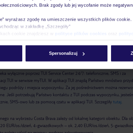
połecznościowych. Brak zgody lub jej wycofanie może negatywni
ie” wyrażasz zgodę na umieszczenie wszystkich plików cookie
wchodząc w zakładkę „Szczegóły”
epcji/lobby, w cenie
parking: publiczny, ok. 100 m od hotelu, za
ikach cookie znajdziesz w
polityce plików cookies
oraz
polity
.15 EUR/dzień, ok. 200 od hotelu
garaż ok. 20 EUR
Spersonalizuj
Z
meldowanie do 10:00
a wyłącznie poprzez TUI Service Center 24/7: telefonicznie, SMS i za
acji TUI w serwisie myTUI. W aplikacji TUI znajdą Państwo mnóstwo przy
biegu podróży i miejsca wypoczynku. Za jej pośrednictwem można rezerw
wne. Jeśli potrzebują Państwo kontaktu z TUI podczas wypoczynku, jeste
icznie, SMS-owo lub za pomocą czatu w aplikacji TUI. Szczegóły
tutaj
.
ego na wybrzeżu Costa Brava zależy od lokalnej kategorii obiektu. Dla o
,20 EUR/os./dzień, 4-gwiazdkowych – ok. 2,40 EUR/os./dzień, 5-gwiazdko
tę należy uiścić na miejscu, podczas zakwaterowania.