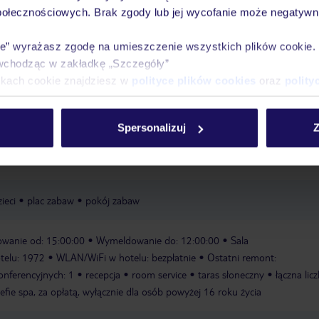
połecznościowych. Brak zgody lub jej wycofanie może negatywni
óży
Tylko u nas opieka na
10
30 lat w Polsce
wakacjach 24/7
ie” wyrażasz zgodę na umieszczenie wszystkich plików cookie
wchodząc w zakładkę „Szczegóły”
ikach cookie znajdziesz w
polityce plików cookies
oraz
polity
Ważn
Pokoje
Wyżywienie
Atrakcje
infor
Spersonalizuj
Z
ieci
plac zabaw
pokój zabaw
wanie od: 15:00:00
Wymeldowanie do: 12:00:00
Sala
telu: 1972
WLAN/WiFi w hotelu: bezpłatnie
Ostatni remont:
konferencyjnych: 1
recepcja
room service
taras słoneczny
łączna lic
refie spa, za opłatą, wyłącznie dla osób powyżej 16 roku życia