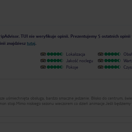
ipAdvisor. TUI nie weryfikuje opinii. Prezentujemy 5 ostatnich opinii
nii znajdziesz
tutaj
.
Lokalizacja
Obsł
Jakość noclegu
Wart
Pokoje
Czys
sze uśmiechnięta obsługa, bardzo smaczne jedzenie. Blisko do centrum, świ
e non stop.Mimo niskiego sezonu wieczorem co dzień animacje.Jeśli będziemy