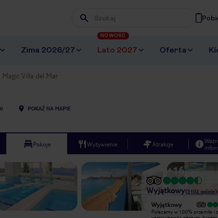
Pobi
Wpisz frazę, której szukasz
NOWOŚĆ
Zima 2026/27
Lato 2027
Oferta
Ki
Magic Villa del Mar
0
POKAŻ NA MAPIE
Ważn
Pokoje
Wyżywienie
Atrakcje
infor
+
16
Wyjątkowy
(
5102
opinie
)
Wyjątkowy
Wyjątkowy
Super hotel, lokalizacja ok, jedzenie
Polecamy w 100% przemiła i 
smaczne, duźy wybór, pokoje czyste.
uśmiechnięta obsługa, bardzo