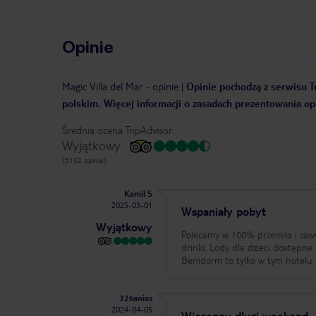
Opinie
Magic Villa del Mar
-
opinie
|
Opinie pochodzą z serwisu Tr
polskim. Więcej informacji o zasadach prezentowania opi
Średnia ocena TripAdvisor:
Wyjątkowy
(5102 opinie)
Kamil S
2025-03-01
Wspaniały pobyt
Wyjątkowy
Polecamy w 100% przemiła i zaw
drinki. Lody dla dzieci dostępn
Benidorm to tylko w tym hotelu.
326anias
2024-04-05
Wiosenny dlugi weekend