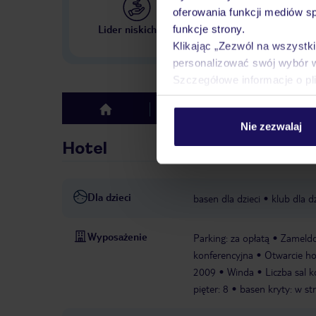
oferowania funkcji mediów s
Największe biuro podr
Lider niskich cen
funkcje strony.
w Polsce
Klikając „Zezwól na wszystk
personalizować swój wybór 
Szczegółowe informacje o pl
Hotel
Opinie
top
Nie zezwalaj
Hotel
Dla dzieci
basen dla dzieci
klub dla dz
Wyposażenie
Parking: za opłatą
Zameldo
konferencyjna
Otwarcie ho
2009
Winda
Liczba sal 
pięter: 8
basen kryty: w st