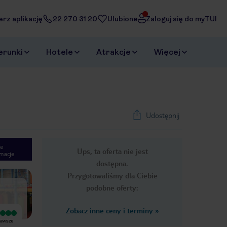
erz aplikację
22 270 31 20
Ulubione
Zaloguj się do myTUI
erunki
Hotele
Atrakcje
Więcej
Udostępnij
e
Ups, ta oferta nie jest
macje
1
/
22
dostępna.
Next slide
Przygotowaliśmy dla Ciebie
podobne oferty:
Zobacz inne ceny i terminy
»
Bardzo dobry
Wyjątkowy
zawsze
Bardzo fajny hotel , lokalizacja
Hotel świetnie usytuowany,
swietna , jedzenie dobre, obsluga
bezpośrednio przy plaży, pokoje