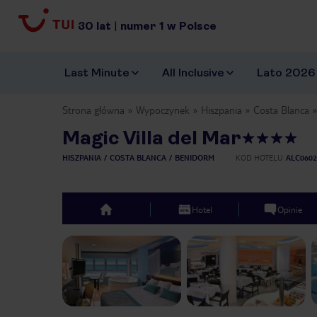
30
lat
|
numer
1
w Polsce
Last Minute
All Inclusive
Lato 2026
Strona główna
Wypoczynek
Hiszpania
Costa Blanca
Magic Villa del Mar
HISZPANIA
COSTA BLANCA
BENIDORM
KOD HOTELU
ALC0602
Hotel
Opinie
top
Previous slide