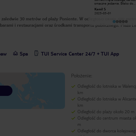
Gorąco polecam😊Drinki oraz inne
smaczne jedzenie. Blisko do
napoje alkoholowe dobrej jakości.
centrum, świetne drinki. Lody
Monika A
Kamil S
Wieczorne animacje super. Obsługa
dzieci dostępne non stop.Mi
2018-05-05
2025-03-01
w recepcji bardzo przyjazna i
niskiego sezonu wieczorem co
i zaledwie 30 metrów od plaży Poniente. W odległości około 300 met
pomocna☺️
animacje.Jeśli będziemy w B
to tylko w tym hotelu.
 barami i restauracjami oraz środkami transportu publicznego. Plaża L
baw
Spa
TUI Service Center 24/7 + TUI App
Położenie:
Odległość do lotniska w Walencj
km
Odległość do lotniska w Alicant
km
Odległość do plaży około 20 m
Odległość do centrum miasta o
m
Odległość do dworca kolejoweg