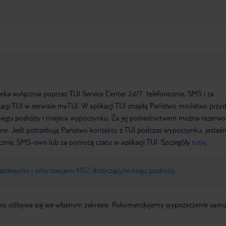
a wyłącznie poprzez TUI Service Center 24/7: telefonicznie, SMS i za
acji TUI w serwisie myTUI. W aplikacji TUI znajdą Państwo mnóstwo przy
biegu podróży i miejsca wypoczynku. Za jej pośrednictwem można rezerw
wne. Jeśli potrzebują Państwo kontaktu z TUI podczas wypoczynku, jeste
icznie, SMS-owo lub za pomocą czatu w aplikacji TUI. Szczegóły
tutaj
.
jazdowymi i informacjami MSZ dotyczącymi kraju podróży
.
otnisko odbywa się we własnym zakresie. Rekomendujemy wypożyczenie sa