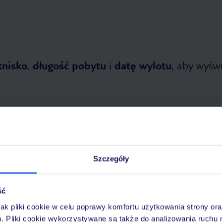
tnisko
,
długość pobytu
i
datę wylotu
, aby wyświe
Szczegóły
opada 2026
do
1 kwietnia 2027
Dlaczego warto wybrać TUI?
ść
jak pliki cookie w celu poprawy komfortu użytkowania strony or
m. Pliki cookie wykorzystywane są także do analizowania ruchu 