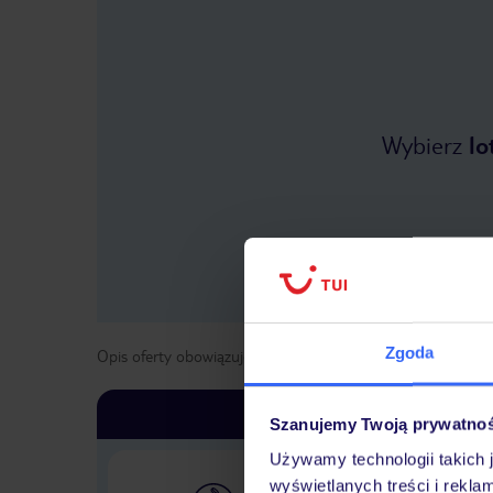
Wybierz
lo
Zgoda
Opis oferty obowiązuje dla wyjazdów w terminie
od
1 list
Szanujemy Twoją prywatno
Używamy technologii takich 
wyświetlanych treści i rekla