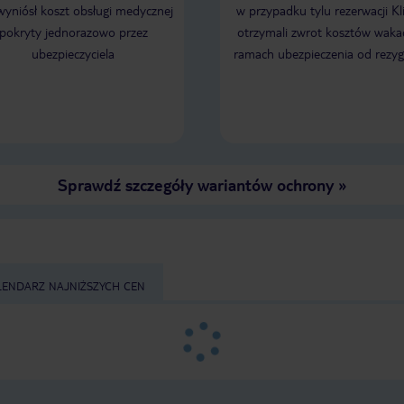
 wyniósł koszt obsługi medycznej
w przypadku tylu rezerwacji Kl
pokryty jednorazowo przez
otrzymali zwrot kosztów wakac
ubezpieczyciela
ramach ubezpieczenia od rezyg
Sprawdź szczegóły wariantów ochrony
»
LENDARZ NAJNIŻSZYCH CEN