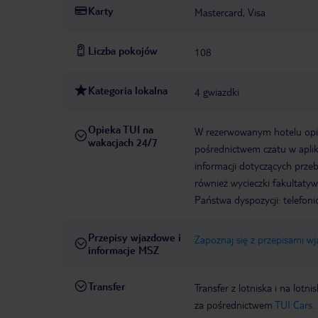
Karty
Mastercard, Visa
Liczba pokojów
108
Kategoria lokalna
4 gwiazdki
Opieka TUI na
W rezerwowanym hotelu opiek
wakacjach 24/7
pośrednictwem czatu w aplik
informacji dotyczących prze
również wycieczki fakultaty
Państwa dyspozycji: telefon
Przepisy wjazdowe i
Zapoznaj się z przepisami w
informacje MSZ
Transfer
Transfer z lotniska i na l
za pośrednictwem
TUI Cars.