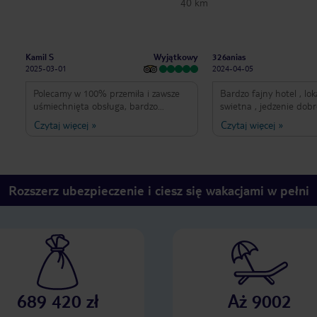
40 km
Wyjątkowy
Kamil S
326anias
2025-03-01
2024-04-05
Polecamy w 100% przemiła i zawsze
Bardzo fajny hotel , lok
uśmiechnięta obsługa, bardzo
swietna , jedzenie dobr
smaczne jedzenie. Blisko do centrum,
hotelu fantasyczna!!!!! Daje tylko 4
Czytaj więcej
»
Czytaj więcej
»
świetne drinki. Lody dla dzieci
gwiazdki bo niestety ni
dostępne non stop.Mimo niskiego
w hotelu wieczorem, jes
sezonu wieczorem co dzień
to sa tylko 2 sofy w sr
animacje.Jeśli będziemy w Benidorm
barem w piwnicy. Hotel 
to tylko w tym hotelu.
samej plazy ale fajnie 
Rozszerz ubezpieczenie i ciesz się wakacjami w pełni
bylo troche wiecej leza
basenie! Jeszcze raz 5 🌟 dla
paracownikow szczegoln
lovely lady in chill bar
restauracji!!!!! Polecam ten Hotel w
Benidorm 😊
689 420 zł
Aż 9002