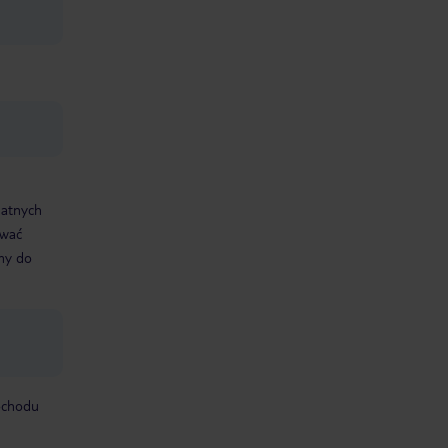
datnych
ować
śmy do
mochodu