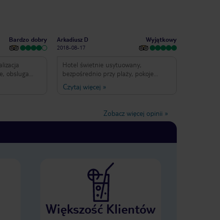
Bardzo dobry
Wyjątkowy
Arkadiusz D
2018-08-17
alizacja
Hotel świetnie usytuowany,
e, obsluga
bezpośrednio przy plaży, pokoje
czyste i funkcjonalne, minus to brak
Czytaj więcej
»
e ma co robic
balkonu oraz mały basen. Obsługa
li jest zimno
bardzo miła i pomocna, posiłki
odku poza
smaczne ale typowo hotelowe,
Zobacz więcej opinii
»
jest przy
wszystkie napoje i drinki w opcji all
by bylo gdyby
inclusive bardzo dobre. Polecam
kow przy
hotel.
ie dla Caren (
) I kelenow w
Większość Klientów