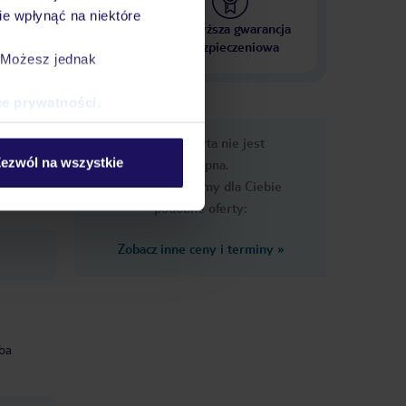
e wpłynąć na niektóre
 000 hoteli w ponad 50
Najwyższa gwarancja
krajach
ubezpieczeniowa
. Możesz jednak
ce prywatności
.
e
Ups, ta oferta nie jest
macje
ezwól na wszystkie
dostępna.
Przygotowaliśmy dla Ciebie
podobne oferty:
Zobacz inne ceny i terminy
»
zba