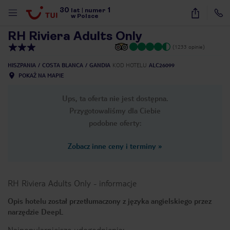
30
1
1
/
15
lat
|
numer
w Polsce
RH Riviera Adults Only
(1233 opinie)
HISZPANIA
COSTA BLANCA
GANDIA
KOD HOTELU
ALC26099
POKAŻ NA MAPIE
Ups, ta oferta nie jest dostępna.
Przygotowaliśmy dla Ciebie
podobne oferty:
Zobacz inne ceny i terminy
»
RH Riviera Adults Only
-
informacje
Opis hotelu został przetłumaczony z języka angielskiego przez
narzędzie DeepL
nute
Najpopularniejsze udogodnienia: