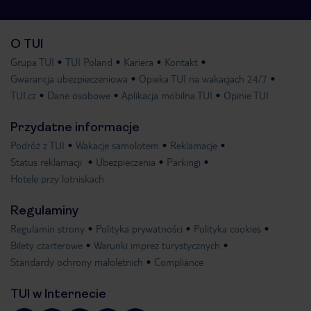
O TUI
Grupa TUI
TUI Poland
Kariera
Kontakt
Gwarancja ubezpieczeniowa
Opieka TUI na wakacjach 24/7
TUI.cz
Dane osobowe
Aplikacja mobilna TUI
Opinie TUI
Przydatne informacje
Podróż z TUI
Wakacje samolotem
Reklamacje
Status reklamacji
Ubezpieczenia
Parkingi
Hotele przy lotniskach
Regulaminy
Regulamin strony
Polityka prywatności
Polityka cookies
Bilety czarterowe
Warunki imprez turystycznych
Standardy ochrony małoletnich
Compliance
TUI w Internecie