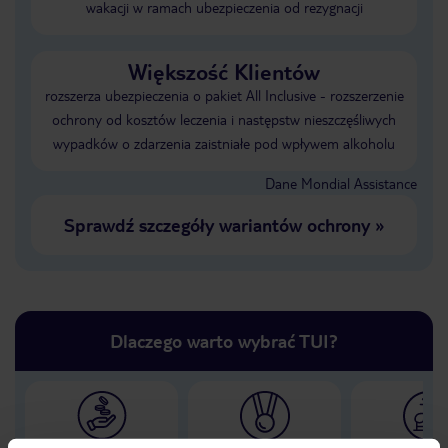
wakacji w ramach ubezpieczenia od rezygnacji
Większość Klientów
rozszerza ubezpieczenia o pakiet All Inclusive - rozszerzenie
ochrony od kosztów leczenia i następstw nieszczęśliwych
wypadków o zdarzenia zaistniałe pod wpływem alkoholu
Dane Mondial Assistance
Sprawdź szczegóły wariantów ochrony
»
Dlaczego warto wybrać TUI?