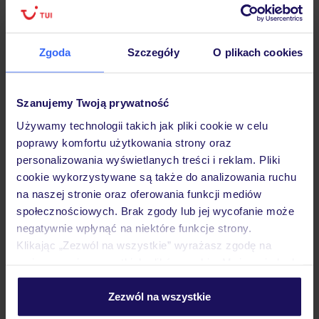
Lider niskich cen
Największe biuro
30 lat w P
podróży w Polsce
Zgoda
Szczegóły
O plikach cookies
Szanujemy Twoją prywatność
Hotel
Używamy technologii takich jak pliki cookie w celu
poprawy komfortu użytkowania strony oraz
Pokoje
personalizowania wyświetlanych treści i reklam. Pliki
cookie wykorzystywane są także do analizowania ruchu
na naszej stronie oraz oferowania funkcji mediów
Wyżywienie
społecznościowych. Brak zgody lub jej wycofanie może
negatywnie wpłynąć na niektóre funkcje strony.
Klikając „Zezwól na wszystkie” wyrażasz zgodę na
Atrakcje
umieszczenie wszystkich plików cookie. Możesz jednak
personalizować swój wybór wchodząc w zakładkę
„Szczegóły”
Zezwól na wszystkie
Szczegółowe informacje o plikach cookie znajdziesz
Ważne informacje