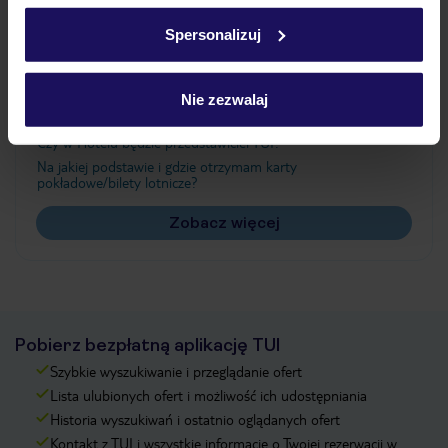
w
polityce plików cookies
oraz
polityce prywatności
.
Spersonalizuj
Często zadawane pytania
Nie zezwalaj
Jak zmienić uczestników/osobę zgłaszającą?
Czy w Hotelu będzie przedstawiciel TUI?
Na jakiej podstawie i gdzie otrzymam karty
pokładowe/bilety lotnicze?
Zobacz więcej
Pobierz bezpłatną aplikację TUI
Szybkie wyszukiwanie i przeglądanie ofert
Lista ulubionych ofert i możliwość ich udostępniania
Historia wyszukiwań i ostatnio oglądanych ofert
Kontakt z TUI i wszystkie informacje o Twojej rezerwacji w