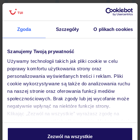
Zgoda
Szczegóły
O plikach cookies
Hotel
Szanujemy Twoją prywatność
Opinie
Używamy technologii takich jak pliki cookie w celu
poprawy komfortu użytkowania strony oraz
personalizowania wyświetlanych treści i reklam. Pliki
Pokoje
cookie wykorzystywane są także do analizowania ruchu
na naszej stronie oraz oferowania funkcji mediów
społecznościowych. Brak zgody lub jej wycofanie może
Wyżywienie
negatywnie wpłynąć na niektóre funkcje strony.
Klikając „Zezwól na wszystkie” wyrażasz zgodę na
umieszczenie wszystkich plików cookie. Możesz jednak
Atrakcje
personalizować swój wybór wchodząc w zakładkę
„Szczegóły”
Zezwól na wszystkie