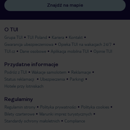
Znajdź na mapie
O TUI
Grupa TUI
TUI Poland
Kariera
Kontakt
Gwarancja ubezpieczeniowa
Opieka TUI na wakacjach 24/7
TUI.cz
Dane osobowe
Aplikacja mobilna TUI
Opinie TUI
Przydatne informacje
Podróż z TUI
Wakacje samolotem
Reklamacje
Status reklamacji
Ubezpieczenia
Parkingi
Hotele przy lotniskach
Regulaminy
Regulamin strony
Polityka prywatności
Polityka cookies
Bilety czarterowe
Warunki imprez turystycznych
Standardy ochrony małoletnich
Compliance