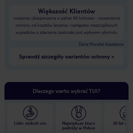
Większość Klientów
rozszerza ubezpieczenia o pakiet All Inclusive - rozszerzenie
ochrony od kosztów leczenia i następstw nieszczęśliwych
wypadków o zdarzenia zaistniałe pod wpływem alkoholu
Dane Mondial Assistance
Sprawdź szczegóły wariantów ochrony
»
Dlaczego warto wybrać TUI?
Lider niskich cen
Największe biuro
30 lat w P
podróży w Polsce