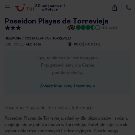
30
1
1
/
44
lat
|
numer
w Polsce
Poseidon Playas de Torrevieja
(843 opinie)
HISZPANIA
COSTA BLANCA
TORREVIEJA
KOD HOTELU
ALC13040
POKAŻ NA MAPIE
Ups, ta oferta nie jest dostępna.
Przygotowaliśmy dla Ciebie
podobne oferty:
Zobacz inne ceny i terminy
»
Poseidon Playas de Torrevieja
-
informacje
Poseidon Playas de Torrevieja, idealny dla plażowiczów i rodzin,
znajduje się w pobliżu morza w Torrevieja. Hotel oferuje szeroki
nute
wybór obiektów sportowych i rekreacyjnych. Goście mogą