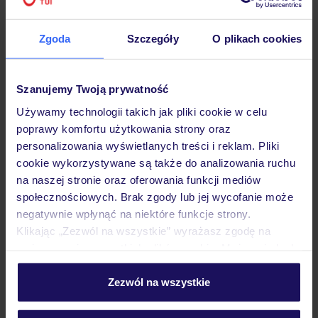
Hotel
Zgoda
Szczegóły
O plikach cookies
Opinie
Szanujemy Twoją prywatność
Używamy technologii takich jak pliki cookie w celu
poprawy komfortu użytkowania strony oraz
Pokoje
personalizowania wyświetlanych treści i reklam. Pliki
cookie wykorzystywane są także do analizowania ruchu
na naszej stronie oraz oferowania funkcji mediów
Wyżywienie
społecznościowych. Brak zgody lub jej wycofanie może
negatywnie wpłynąć na niektóre funkcje strony.
Klikając „Zezwól na wszystkie” wyrażasz zgodę na
Atrakcje
umieszczenie wszystkich plików cookie. Możesz jednak
personalizować swój wybór wchodząc w zakładkę
„Szczegóły”
Zezwól na wszystkie
Ważne informacje
Szczegółowe informacje o plikach cookie znajdziesz
w
polityce plików cookies
oraz
polityce prywatności
.