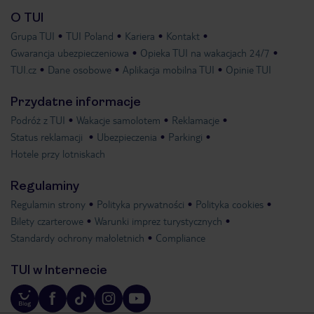
O TUI
Grupa TUI
TUI Poland
Kariera
Kontakt
Gwarancja ubezpieczeniowa
Opieka TUI na wakacjach 24/7
TUI.cz
Dane osobowe
Aplikacja mobilna TUI
Opinie TUI
Przydatne informacje
Podróż z TUI
Wakacje samolotem
Reklamacje
Status reklamacji
Ubezpieczenia
Parkingi
Hotele przy lotniskach
Regulaminy
Regulamin strony
Polityka prywatności
Polityka cookies
Bilety czarterowe
Warunki imprez turystycznych
Standardy ochrony małoletnich
Compliance
TUI w Internecie