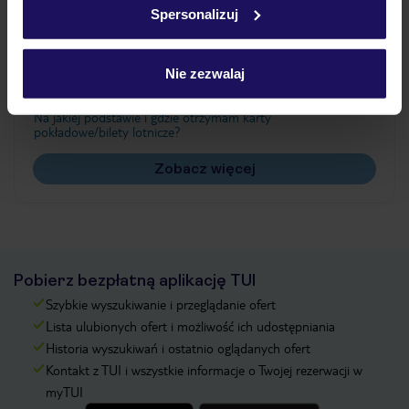
Spersonalizuj
Często zadawane pytania
Jak zmienić uczestników/osobę zgłaszającą?
Nie zezwalaj
Czy w Hotelu będzie przedstawiciel TUI?
Na jakiej podstawie i gdzie otrzymam karty
pokładowe/bilety lotnicze?
Zobacz więcej
Pobierz bezpłatną aplikację TUI
Szybkie wyszukiwanie i przeglądanie ofert
Lista ulubionych ofert i możliwość ich udostępniania
Historia wyszukiwań i ostatnio oglądanych ofert
Kontakt z TUI i wszystkie informacje o Twojej rezerwacji w
myTUI