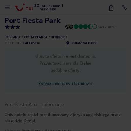
30
1
1
/
16
lat
|
numer
w Polsce
Port Fiesta Park
(2350 opinii)
HISZPANIA
COSTA BLANCA
BENIDORM
KOD HOTELU
ALC06038
POKAŻ NA MAPIE
Ups, ta oferta nie jest dostępna.
Przygotowaliśmy dla Ciebie
podobne oferty:
Zobacz inne ceny i terminy
»
Port Fiesta Park
-
informacje
Opis hotelu został przetłumaczony z języka angielskiego przez
narzędzie DeepL
nute
Najpopularniejsze udogodnienia: