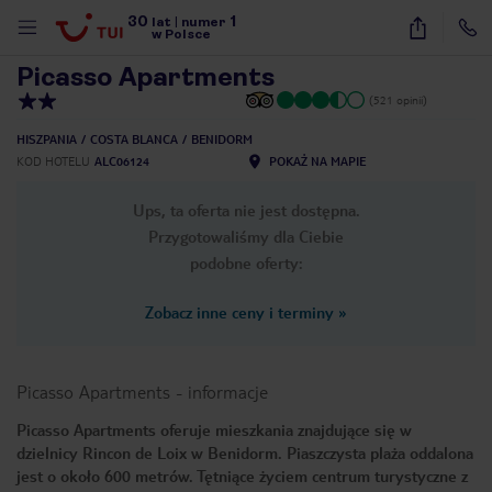
30
1
1
/
16
lat
|
numer
w Polsce
Picasso Apartments
(521 opinii)
HISZPANIA
COSTA BLANCA
BENIDORM
KOD HOTELU
ALC06124
POKAŻ NA MAPIE
Ups, ta oferta nie jest dostępna.
Przygotowaliśmy dla Ciebie
podobne oferty:
Zobacz inne ceny i terminy
»
Picasso Apartments
-
informacje
Picasso Apartments oferuje mieszkania znajdujące się w
dzielnicy Rincon de Loix w Benidorm. Piaszczysta plaża oddalona
nute
jest o około 600 metrów. Tętniące życiem centrum turystyczne z