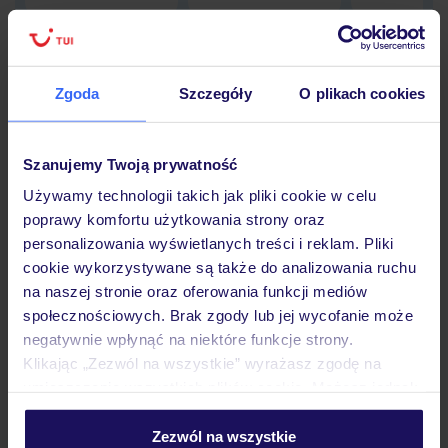
Zgoda
Szczegóły
O plikach cookies
Hotel
Szanujemy Twoją prywatność
Opinie
Używamy technologii takich jak pliki cookie w celu
poprawy komfortu użytkowania strony oraz
personalizowania wyświetlanych treści i reklam. Pliki
Pokoje
cookie wykorzystywane są także do analizowania ruchu
na naszej stronie oraz oferowania funkcji mediów
społecznościowych. Brak zgody lub jej wycofanie może
Wyżywienie
negatywnie wpłynąć na niektóre funkcje strony.
Klikając „Zezwól na wszystkie” wyrażasz zgodę na
umieszczenie wszystkich plików cookie. Możesz jednak
Atrakcje
personalizować swój wybór wchodząc w zakładkę
„Szczegóły”
Zezwól na wszystkie