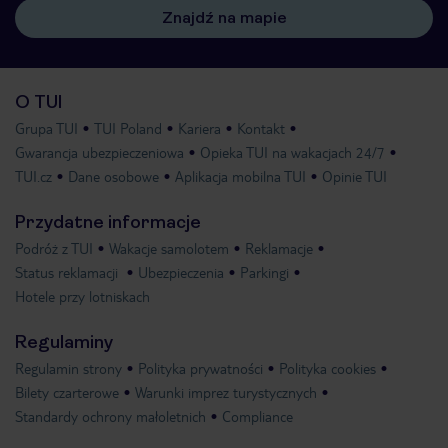
Znajdź na mapie
O TUI
Grupa TUI
TUI Poland
Kariera
Kontakt
Gwarancja ubezpieczeniowa
Opieka TUI na wakacjach 24/7
TUI.cz
Dane osobowe
Aplikacja mobilna TUI
Opinie TUI
Przydatne informacje
Podróż z TUI
Wakacje samolotem
Reklamacje
Status reklamacji
Ubezpieczenia
Parkingi
Hotele przy lotniskach
Regulaminy
Regulamin strony
Polityka prywatności
Polityka cookies
Bilety czarterowe
Warunki imprez turystycznych
Standardy ochrony małoletnich
Compliance