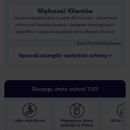
Większość Klientów
rozszerza ubezpieczenia o pakiet All Inclusive - rozszerzenie
ochrony od kosztów leczenia i następstw nieszczęśliwych
wypadków o zdarzenia zaistniałe pod wpływem alkoholu
Dane Mondial Assistance
Sprawdź szczegóły wariantów ochrony
»
Dlaczego warto wybrać TUI?
Lider niskich cen
Największe biuro
30 lat w P
podróży w Polsce