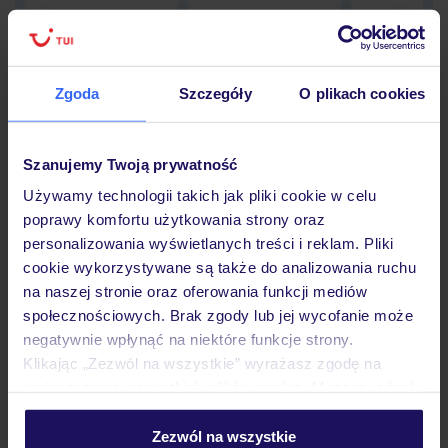
Zgoda
Szczegóły
O plikach cookies
Hotel
Szanujemy Twoją prywatność
Opinie
Używamy technologii takich jak pliki cookie w celu
poprawy komfortu użytkowania strony oraz
personalizowania wyświetlanych treści i reklam. Pliki
Pokoje
cookie wykorzystywane są także do analizowania ruchu
na naszej stronie oraz oferowania funkcji mediów
społecznościowych. Brak zgody lub jej wycofanie może
Wyżywienie
negatywnie wpłynąć na niektóre funkcje strony.
Klikając „Zezwól na wszystkie” wyrażasz zgodę na
umieszczenie wszystkich plików cookie. Możesz jednak
Atrakcje
personalizować swój wybór wchodząc w zakładkę
„Szczegóły”
Zezwól na wszystkie