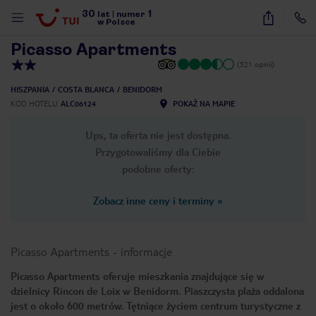
30
1
1
/
16
lat
|
numer
w Polsce
Picasso Apartments
(521 opinii)
HISZPANIA
COSTA BLANCA
BENIDORM
KOD HOTELU
ALC06124
POKAŻ NA MAPIE
Ups, ta oferta nie jest dostępna.
Przygotowaliśmy dla Ciebie
podobne oferty:
Zobacz inne ceny i terminy
»
Picasso Apartments
-
informacje
Picasso Apartments oferuje mieszkania znajdujące się w
dzielnicy Rincon de Loix w Benidorm. Piaszczysta plaża oddalona
nute
jest o około 600 metrów. Tętniące życiem centrum turystyczne z