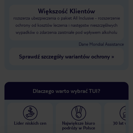
Większość Klientów
rozszerza ubezpieczenia o pakiet All Inclusive - rozszerzenie
ochrony od kosztów leczenia i następstw nieszczęśliwych
wypadków o zdarzenia zaistniałe pod wpływem alkoholu
Dane Mondial Assistance
Sprawdź szczegóły wariantów ochrony
»
Dlaczego warto wybrać TUI?
Lider niskich cen
Największe biuro
30 lat w P
podróży w Polsce