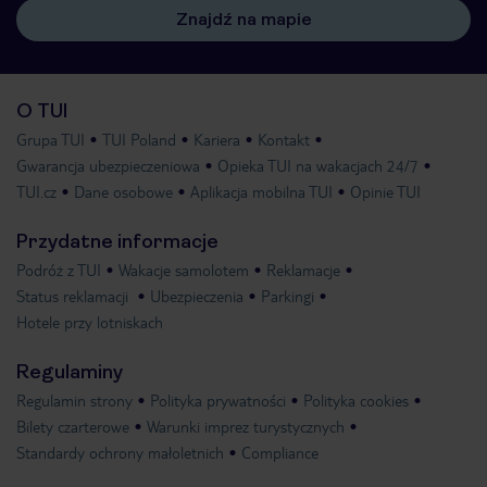
Znajdź na mapie
O TUI
Grupa TUI
TUI Poland
Kariera
Kontakt
Gwarancja ubezpieczeniowa
Opieka TUI na wakacjach 24/7
TUI.cz
Dane osobowe
Aplikacja mobilna TUI
Opinie TUI
Przydatne informacje
Podróż z TUI
Wakacje samolotem
Reklamacje
Status reklamacji
Ubezpieczenia
Parkingi
Hotele przy lotniskach
Regulaminy
Regulamin strony
Polityka prywatności
Polityka cookies
Bilety czarterowe
Warunki imprez turystycznych
Standardy ochrony małoletnich
Compliance