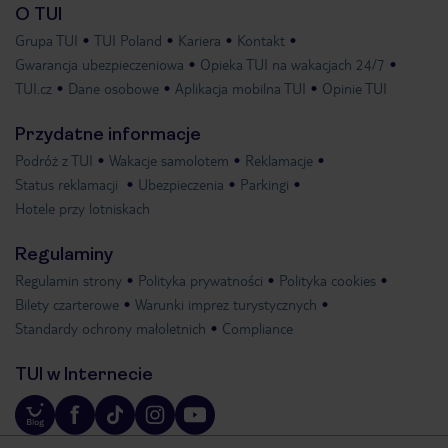
O TUI
Grupa TUI
TUI Poland
Kariera
Kontakt
Gwarancja ubezpieczeniowa
Opieka TUI na wakacjach 24/7
TUI.cz
Dane osobowe
Aplikacja mobilna TUI
Opinie TUI
Przydatne informacje
Podróż z TUI
Wakacje samolotem
Reklamacje
Status reklamacji
Ubezpieczenia
Parkingi
Hotele przy lotniskach
Regulaminy
Regulamin strony
Polityka prywatności
Polityka cookies
Bilety czarterowe
Warunki imprez turystycznych
Standardy ochrony małoletnich
Compliance
TUI w Internecie