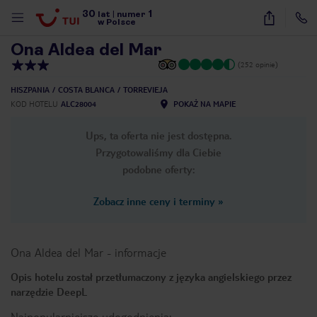
30
1
1
/
13
lat
|
numer
w Polsce
Ona Aldea del Mar
(252 opinie)
HISZPANIA
COSTA BLANCA
TORREVIEJA
KOD HOTELU
ALC28004
POKAŻ NA MAPIE
Ups, ta oferta nie jest dostępna.
Przygotowaliśmy dla Ciebie
podobne oferty:
Zobacz inne ceny i terminy
»
Ona Aldea del Mar
-
informacje
Opis hotelu został przetłumaczony z języka angielskiego przez
narzędzie DeepL
nute
Najpopularniejsze udogodnienia: