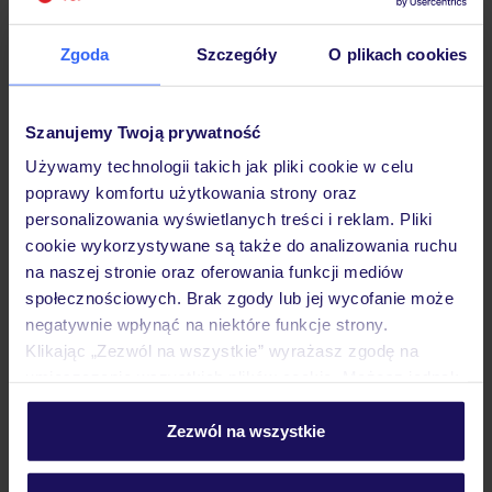
Zgoda
Szczegóły
O plikach cookies
Hotel
Szanujemy Twoją prywatność
Używamy technologii takich jak pliki cookie w celu
Pokoje
poprawy komfortu użytkowania strony oraz
personalizowania wyświetlanych treści i reklam. Pliki
cookie wykorzystywane są także do analizowania ruchu
Wyżywienie
na naszej stronie oraz oferowania funkcji mediów
społecznościowych. Brak zgody lub jej wycofanie może
negatywnie wpłynąć na niektóre funkcje strony.
Atrakcje
Klikając „Zezwól na wszystkie” wyrażasz zgodę na
umieszczenie wszystkich plików cookie. Możesz jednak
personalizować swój wybór wchodząc w zakładkę
„Szczegóły”
Zezwól na wszystkie
Ważne informacje
Szczegółowe informacje o plikach cookie znajdziesz
w
polityce plików cookies
oraz
polityce prywatności
.