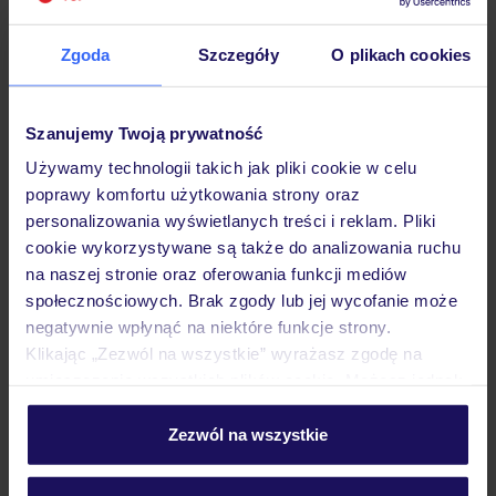
Zgoda
Szczegóły
O plikach cookies
Hotel
Szanujemy Twoją prywatność
Używamy technologii takich jak pliki cookie w celu
Pokoje
poprawy komfortu użytkowania strony oraz
personalizowania wyświetlanych treści i reklam. Pliki
cookie wykorzystywane są także do analizowania ruchu
Wyżywienie
na naszej stronie oraz oferowania funkcji mediów
społecznościowych. Brak zgody lub jej wycofanie może
negatywnie wpłynąć na niektóre funkcje strony.
Atrakcje
Klikając „Zezwól na wszystkie” wyrażasz zgodę na
umieszczenie wszystkich plików cookie. Możesz jednak
personalizować swój wybór wchodząc w zakładkę
„Szczegóły”
Zezwól na wszystkie
Ważne informacje
Szczegółowe informacje o plikach cookie znajdziesz
w
polityce plików cookies
oraz
polityce prywatności
.