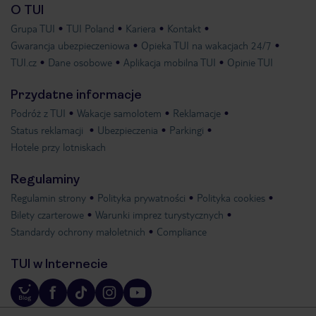
O TUI
Grupa TUI
TUI Poland
Kariera
Kontakt
Gwarancja ubezpieczeniowa
Opieka TUI na wakacjach 24/7
TUI.cz
Dane osobowe
Aplikacja mobilna TUI
Opinie TUI
Przydatne informacje
Podróż z TUI
Wakacje samolotem
Reklamacje
Status reklamacji
Ubezpieczenia
Parkingi
Hotele przy lotniskach
Regulaminy
Regulamin strony
Polityka prywatności
Polityka cookies
Bilety czarterowe
Warunki imprez turystycznych
Standardy ochrony małoletnich
Compliance
TUI w Internecie