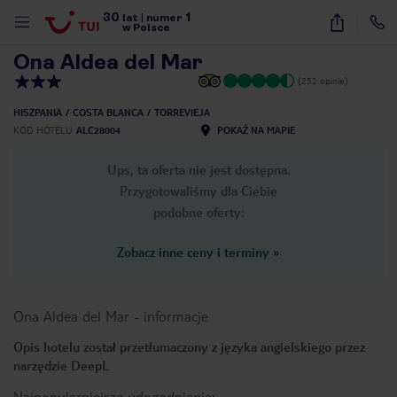
30
1
1
/
13
lat
|
numer
w Polsce
Ona Aldea del Mar
(252 opinie)
HISZPANIA
COSTA BLANCA
TORREVIEJA
KOD HOTELU
ALC28004
POKAŻ NA MAPIE
Ups, ta oferta nie jest dostępna.
Przygotowaliśmy dla Ciebie
podobne oferty:
Zobacz inne ceny i terminy
»
Ona Aldea del Mar
-
informacje
Opis hotelu został przetłumaczony z języka angielskiego przez
narzędzie DeepL
nute
Najpopularniejsze udogodnienia: