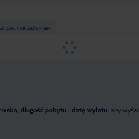
LENDARZ NAJNIŻSZYCH CEN
tnisko
,
długość pobytu
i
datę wylotu
, aby wyświe