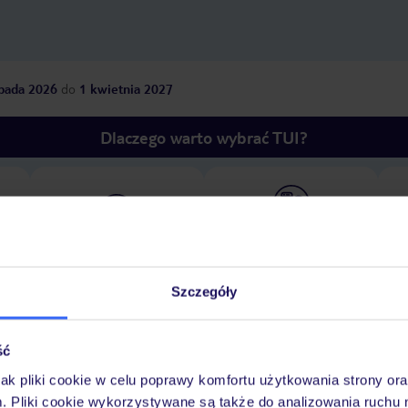
opada 2026
do
1 kwietnia 2027
Dlaczego warto wybrać TUI?
óży
Tylko u nas opieka na
10
30 lat w Polsce
wakacjach 24/7
Szczegóły
Pokoje
Wyżywienie
Atrakcje
Ważne i
ść
jak pliki cookie w celu poprawy komfortu użytkowania strony or
m. Pliki cookie wykorzystywane są także do analizowania ruchu 