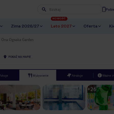
Pobi
Wpisz frazę, której szukasz
NOWOŚĆ
Zima 2026/27
Lato 2027
Oferta
Ki
Ona Ogisaka Garden
POKAŻ NA MAPIE
Pokoje
Wyżywienie
Atrakcje
Ważne i
+
26