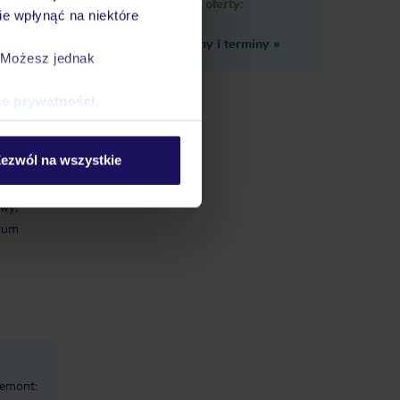
podobne oferty:
e wpłynąć na niektóre
Zobacz inne ceny i terminy
»
. Możesz jednak
owe
ce prywatności
.
e i
pszy
ezwól na wszystkie
e lub
owy,
trum
remont: