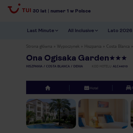
30
lat
|
numer
1
w Polsce
Last Minute
All Inclusive
Lato 2026
Strona główna
Wypoczynek
Hiszpania
Costa Blanca
Ona Ogisaka Garden
HISZPANIA
COSTA BLANCA
DENIA
KOD HOTELU
ALC44010
Hotel
top
Previous slide