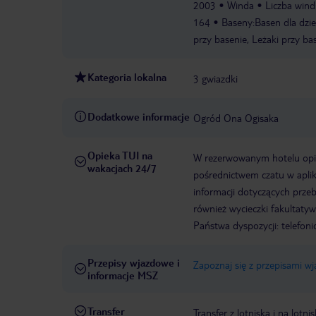
2003
Winda
Liczba wind
164
Baseny:Basen dla dzie
przy basenie, Leżaki przy ba
Kategoria lokalna
3 gwiazdki
Dodatkowe informacje
Ogród Ona Ogisaka
Opieka TUI na
W rezerwowanym hotelu opiek
wakacjach 24/7
pośrednictwem czatu w aplik
informacji dotyczących prze
również wycieczki fakultaty
Państwa dyspozycji: telefon
Przepisy wjazdowe i
Zapoznaj się z przepisami w
informacje MSZ
Transfer
Transfer z lotniska i na l