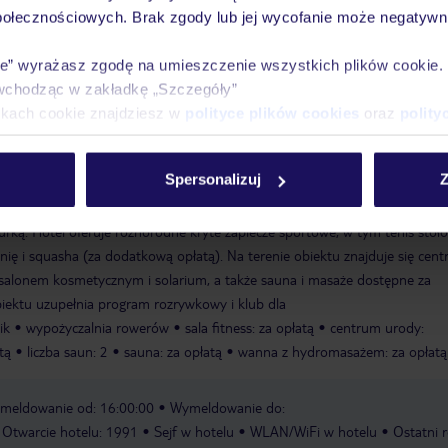
połecznościowych. Brak zgody lub jej wycofanie może negatywni
ieci
plac zabaw
pokój zabaw
ie” wyrażasz zgodę na umieszczenie wszystkich plików cookie
wchodząc w zakładkę „Szczegóły”
a w basenie z 3 odkrytymi i krytymi basenami (za opłatą) zapewnia zdr
ikach cookie znajdziesz w
polityce plików cookies
oraz
polity
sować się w specjalnym brodziku. Orzeźwiające napoje w barze przy baseni
z hydromasażem (za opłatą) wprawią wszystkich wodnych szczurów w najle
Spersonalizuj
Z
mi na tarasie zachęcają do relaksu. Aktywni goście mogą jeździć na rowerz
hotel jest również atrakcyjny dla miłośników sportów wodnych, takich jak
urką. Hotel oferuje różnorodne kryte zaplecze sportowe, w tym tenis stoł
łownię i squasha (za dodatkową opłatą). Na terenie obiektu znajduje się cen
 salonem kosmetycznym i solarium, a także sauna i masaże dostępne za
iektu uzupełnia program rozrywkowy i klub dla
ik
wypożyczalnia rowerów
sala fitness: za opłatą
centrum urody:
tą
liczba saun: 2
sauna: za opłatą
wanna z hydromasażem: za opłatą
meldowanie od: 16:00:00
Wymeldowanie do:
Otwarcie hotelu: 1991
Sejf w hotelu
WLAN/WiFi w hotelu
Ostatni 