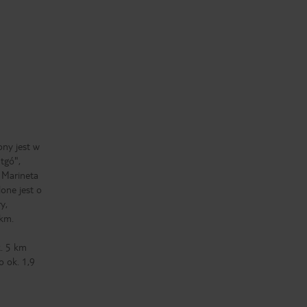
ny jest w
tgó",
 Marineta
one jest o
y,
 km.
k. 5 km
 ok. 1,9