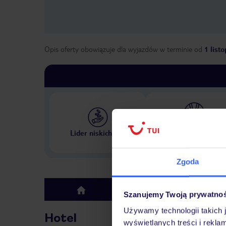
Opis oferty obowiązuje dla wyjazdów w terminie
od
1 list
Największe biuro podr
Lider niskich cen
w Polsce
Zgoda
Hotel
top
Szanujemy Twoją prywatno
Używamy technologii takich 
Hotel
wyświetlanych treści i rekla