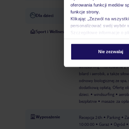
oferowania funkcji mediów s
funkcje strony.
Dla dzieci
basen dla dzieci
klub dla dz
Klikając „Zezwól na wszystk
personalizować swój wybór 
Sport i Wellness
Przyjemnie podgrzewana wod
Szczegółowe informacje o pl
pływanie. Dzieci mogą zrelak
przytulny relaks w wannie 
Nie zezwalaj
nastrój. Leżaki pod parasola
rowerze górskim. Ten płaski 
windsurfing i nurkowanie z r
bilard i aerobik, a także si
odnowy biologicznej ze spa,
dodatkową opłatą. Ofertę ob
dzieci.
windsurfing
aerob
bezpłatnie
masaże: za opła
Wyposażenie
Recepcja 24h
Parking
Za
10:00:00
Garaż
Ogród