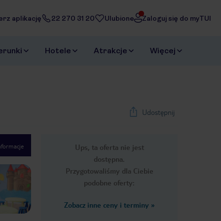
erz aplikację
22 270 31 20
Ulubione
Zaloguj się do myTUI
erunki
Hotele
Atrakcje
Więcej
Udostępnij
nformacje
Ups, ta oferta nie jest
1
/
32
dostępna.
Next slide
Przygotowaliśmy dla Ciebie
podobne oferty:
Zobacz inne ceny i terminy
»