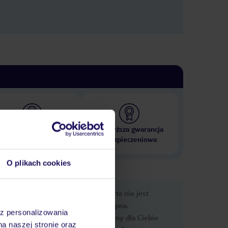
 000 hoteli w ponad 50
Najwyższa gwarancja
krajach
ubezpieczeniowa
O plikach cookies
nformacje
Ups, ta oferta nie jest
dostępna.
az personalizowania
Przygotowaliśmy dla Ciebie
na naszej stronie oraz