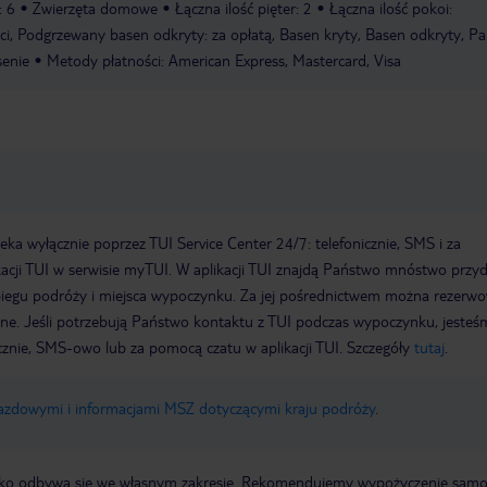
: 6
Zwierzęta domowe
Łączna ilość pięter: 2
Łączna ilość pokoi:
ci, Podgrzewany basen odkryty: za opłatą, Basen kryty, Basen odkryty, Pa
senie
Metody płatności: American Express, Mastercard, Visa
a wyłącznie poprzez TUI Service Center 24/7: telefonicznie, SMS i za
acji TUI w serwisie myTUI. W aplikacji TUI znajdą Państwo mnóstwo przy
biegu podróży i miejsca wypoczynku. Za jej pośrednictwem można rezerw
wne. Jeśli potrzebują Państwo kontaktu z TUI podczas wypoczynku, jeste
icznie, SMS-owo lub za pomocą czatu w aplikacji TUI. Szczegóły
tutaj
.
jazdowymi i informacjami MSZ dotyczącymi kraju podróży
.
otnisko odbywa się we własnym zakresie. Rekomendujemy wypożyczenie sa