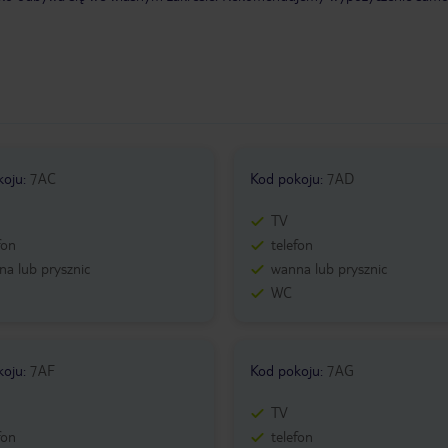
koju
:
7AC
Kod pokoju
:
7AD
TV
fon
telefon
a lub prysznic
wanna lub prysznic
WC
koju
:
7AF
Kod pokoju
:
7AG
TV
fon
telefon