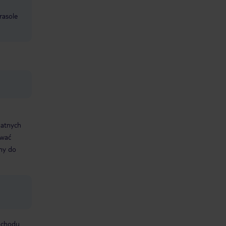
rasole
datnych
ować
śmy do
mochodu