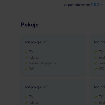
za pośrednictwem
TUI Cars.
Pokoje
Kod pokoju
:
7AB
Kod po
TV
TV
telefon
tele
wanna lub prysznic
wann
WC
WC
Kod pokoju
:
7AE
Kod po
TV
TV
telefon
tele