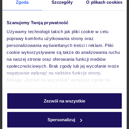
Zgoda
Szczegóły
O plikach cookies
Hotel
Szanujemy Twoją prywatność
Pokoje
Używamy technologii takich jak pliki cookie w celu
poprawy komfortu użytkowania strony oraz
personalizowania wyświetlanych treści i reklam. Pliki
Wyżywienie
cookie wykorzystywane są także do analizowania ruchu
na naszej stronie oraz oferowania funkcji mediów
społecznościowych. Brak zgody lub jej wycofanie może
Atrakcje
negatywnie wpłynąć na niektóre funkcje strony.
Klikając „Zezwól na wszystkie” wyrażasz zgodę na
umieszczenie wszystkich plików cookie. Możesz jednak
Ważne informacje
personalizować swój wybór wchodząc w zakładkę
„Szczegóły”
Zezwól na wszystkie
Szczegółowe informacje o plikach cookie znajdziesz
w
polityce plików cookies
oraz
polityce prywatności
.
Często zadawane pytania
Spersonalizuj
Jak zmienić uczestników/osobę zgłaszającą?