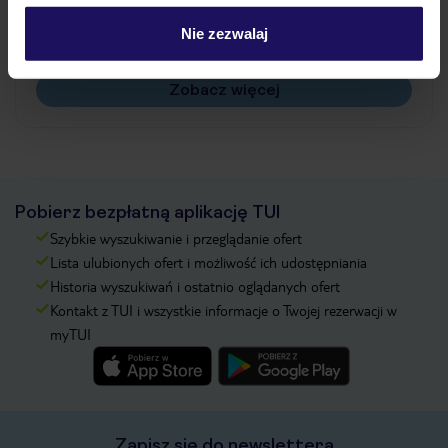
Czy w Hotelu będzie przedstawiciel TUI?
Na jakiej podstawie i gdzie otrzymam karty
Nie zezwalaj
pokładowe/bilety lotnicze?
Zobacz więcej
Pobierz bezpłatną aplikację TUI
Szybkie wyszukiwanie i przeglądanie ofert
Lista ulubionych ofert i możliwość ich udostępniania
Historia wyszukiwań i ostatnio oglądanych ofert
Kontakt z TUI i wszystkie informacje o Twojej rezerwacji w
myTUI
Zapisz się do newslettera