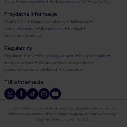
TUI.cz
Dane osobowe
Aplikacja mobilna TUI
Opinie TUI
Przydatne informacje
Podróż z TUI
Wakacje samolotem
Reklamacje
Status reklamacji
Ubezpieczenia
Parkingi
Hotele przy lotniskach
Regulaminy
Regulamin strony
Polityka prywatności
Polityka cookies
Bilety czarterowe
Warunki imprez turystycznych
Standardy ochrony małoletnich
Compliance
TUI w Internecie
Prezentowane na stronie internetowej tui.pl ogłoszenia, reklamy, cenniki i
informacje nie stanowią oferty w rozumieniu przepisów Kodeksu Cywilnego.
Copyright Biuro podróży TUI 2026