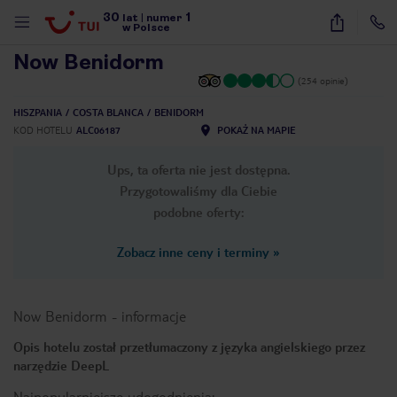
30
1
1
/
10
lat
|
numer
w Polsce
Now Benidorm
(254 opinie)
HISZPANIA
COSTA BLANCA
BENIDORM
KOD HOTELU
ALC06187
POKAŻ NA MAPIE
Ups, ta oferta nie jest dostępna.
Przygotowaliśmy dla Ciebie
podobne oferty:
Zobacz inne ceny i terminy
»
Now Benidorm
-
informacje
Opis hotelu został przetłumaczony z języka angielskiego przez
narzędzie DeepL
nute
Najpopularniejsze udogodnienia: