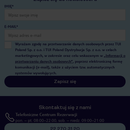
IMIĘ*
E-MAIL*
Wyrażam zgodę na przetwarzanie danych osobowych przez TUI
Poland Sp. z o.o. i TUI Poland Dystrybucja Sp. z o.o. w celach
marketingowych, w zakresie oraz celu wskazanym w
„Informacji o
przetwarzaniu danych osobowych”
, poprzez elektroniczną formę
komunikacji (e-mail), także z użyciem tzw. automatycznych
systemów wywołujących.
Zapisz się
Skontaktuj się z nami
Telefoniczne Centrum Rezerwacji
pon. – pt. 08:00–22:00, sob. – niedz. 09:00–21:00
22 270 31 20