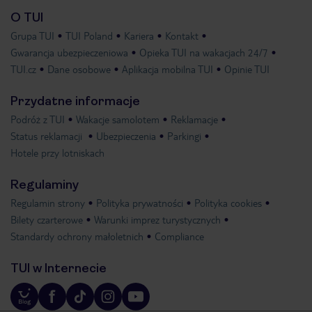
O TUI
Grupa TUI
TUI Poland
Kariera
Kontakt
Gwarancja ubezpieczeniowa
Opieka TUI na wakacjach 24/7
TUI.cz
Dane osobowe
Aplikacja mobilna TUI
Opinie TUI
Przydatne informacje
Podróż z TUI
Wakacje samolotem
Reklamacje
Status reklamacji
Ubezpieczenia
Parkingi
Hotele przy lotniskach
Regulaminy
Regulamin strony
Polityka prywatności
Polityka cookies
Bilety czarterowe
Warunki imprez turystycznych
Standardy ochrony małoletnich
Compliance
TUI w Internecie