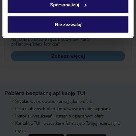
Spersonalizuj
Często zadawane pytania
Jak zmienić uczestników/osobę zgłaszającą?
Nie zezwalaj
Czy w Hotelu będzie przedstawiciel TUI?
Na jakiej podstawie i gdzie otrzymam karty
pokładowe/bilety lotnicze?
Zobacz więcej
Pobierz bezpłatną aplikację TUI
Szybkie wyszukiwanie i przeglądanie ofert
Lista ulubionych ofert i możliwość ich udostępniania
Historia wyszukiwań i ostatnio oglądanych ofert
Kontakt z TUI i wszystkie informacje o Twojej rezerwacji w
myTUI