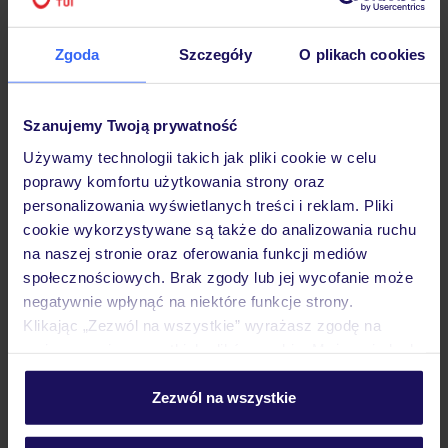
Hotel
Zgoda
Szczegóły
O plikach cookies
Opinie
Szanujemy Twoją prywatność
Używamy technologii takich jak pliki cookie w celu
poprawy komfortu użytkowania strony oraz
Pokoje
personalizowania wyświetlanych treści i reklam. Pliki
cookie wykorzystywane są także do analizowania ruchu
na naszej stronie oraz oferowania funkcji mediów
Wyżywienie
społecznościowych. Brak zgody lub jej wycofanie może
negatywnie wpłynąć na niektóre funkcje strony.
Klikając „Zezwól na wszystkie” wyrażasz zgodę na
Atrakcje
umieszczenie wszystkich plików cookie. Możesz jednak
personalizować swój wybór wchodząc w zakładkę
„Szczegóły”
Zezwól na wszystkie
Ważne informacje
Szczegółowe informacje o plikach cookie znajdziesz
w
polityce plików cookies
oraz
polityce prywatności
.