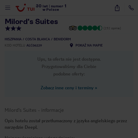
30
1
1
/
13
lat
|
numer
w Polsce
Milord's Suites
(252 opinie)
HISZPANIA
COSTA BLANCA
BENIDORM
KOD HOTELU
ALC06229
POKAŻ NA MAPIE
Ups, ta oferta nie jest dostępna.
Przygotowaliśmy dla Ciebie
podobne oferty:
Zobacz inne ceny i terminy
»
Milord's Suites
-
informacje
Opis hotelu został przetłumaczony z języka angielskiego przez
narzędzie DeepL
nute
Najpopularniejsze udogodnienia: