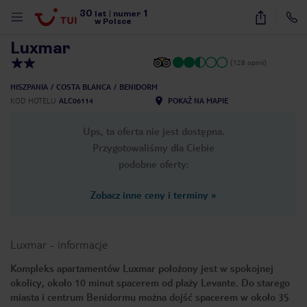
30
1
1
/
19
lat
|
numer
w Polsce
Luxmar
(128 opinii)
HISZPANIA
COSTA BLANCA
BENIDORM
KOD HOTELU
ALC06114
POKAŻ NA MAPIE
Ups, ta oferta nie jest dostępna.
Przygotowaliśmy dla Ciebie
podobne oferty:
Zobacz inne ceny i terminy
»
Luxmar
-
informacje
Kompleks apartamentów Luxmar położony jest w spokojnej
okolicy, około 10 minut spacerem od plaży Levante. Do starego
nute
miasta i centrum Benidormu można dojść spacerem w około 35