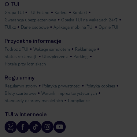
O TUI
Grupa TUI
TUI Poland
Kariera
Kontakt
Gwarancja ubezpieczeniowa
Opieka TUI na wakacjach 24/7
TUI.cz
Dane osobowe
Aplikacja mobilna TUI
Opinie TUI
Przydatne informacje
Podróż z TUI
Wakacje samolotem
Reklamacje
Status reklamacji
Ubezpieczenia
Parkingi
Hotele przy lotniskach
Regulaminy
Regulamin strony
Polityka prywatności
Polityka cookies
Bilety czarterowe
Warunki imprez turystycznych
Standardy ochrony małoletnich
Compliance
TUI w Internecie