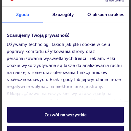
Zgoda
Szczegóły
O plikach cookies
Hotel
Szanujemy Twoją prywatność
Używamy technologii takich jak pliki cookie w celu
Pokoje
poprawy komfortu użytkowania strony oraz
personalizowania wyświetlanych treści i reklam. Pliki
cookie wykorzystywane są także do analizowania ruchu
Wyżywienie
na naszej stronie oraz oferowania funkcji mediów
społecznościowych. Brak zgody lub jej wycofanie może
negatywnie wpłynąć na niektóre funkcje strony.
Atrakcje
Klikając „Zezwól na wszystkie” wyrażasz zgodę na
umieszczenie wszystkich plików cookie. Możesz jednak
personalizować swój wybór wchodząc w zakładkę
„Szczegóły”
Zezwól na wszystkie
Ważne informacje
Szczegółowe informacje o plikach cookie znajdziesz
w
polityce plików cookies
oraz
polityce prywatności
.