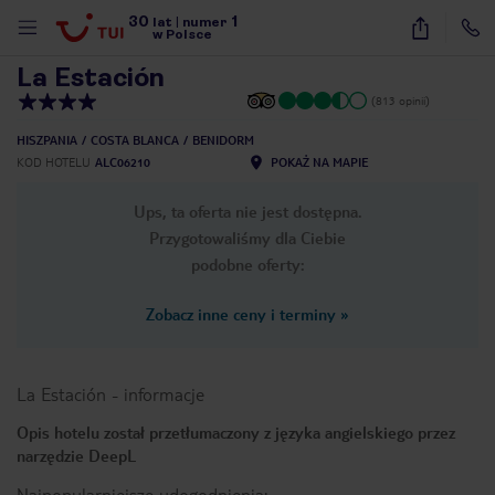
30
1
1
/
21
lat
|
numer
w Polsce
La Estación
(813 opinii)
HISZPANIA
COSTA BLANCA
BENIDORM
KOD HOTELU
ALC06210
POKAŻ NA MAPIE
Ups, ta oferta nie jest dostępna.
Przygotowaliśmy dla Ciebie
podobne oferty:
Zobacz inne ceny i terminy
»
La Estación
-
informacje
Opis hotelu został przetłumaczony z języka angielskiego przez
narzędzie DeepL
nute
Najpopularniejsze udogodnienia: