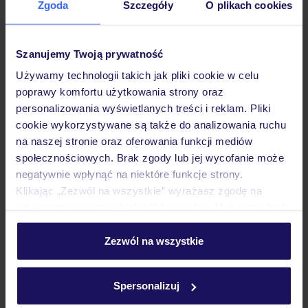
Zgoda
Szczegóły
O plikach cookies
Hotel
Szanujemy Twoją prywatność
Pokoje
Używamy technologii takich jak pliki cookie w celu
poprawy komfortu użytkowania strony oraz
personalizowania wyświetlanych treści i reklam. Pliki
Wyżywienie
cookie wykorzystywane są także do analizowania ruchu
na naszej stronie oraz oferowania funkcji mediów
społecznościowych. Brak zgody lub jej wycofanie może
Atrakcje
negatywnie wpłynąć na niektóre funkcje strony.
Klikając „Zezwól na wszystkie” wyrażasz zgodę na
umieszczenie wszystkich plików cookie. Możesz jednak
Ważne informacje
personalizować swój wybór wchodząc w zakładkę
„Szczegóły”
Zezwól na wszystkie
Szczegółowe informacje o plikach cookie znajdziesz
w
polityce plików cookies
oraz
polityce prywatności
.
Często zadawane pytania
Spersonalizuj
Jak zmienić uczestników/osobę zgłaszającą?