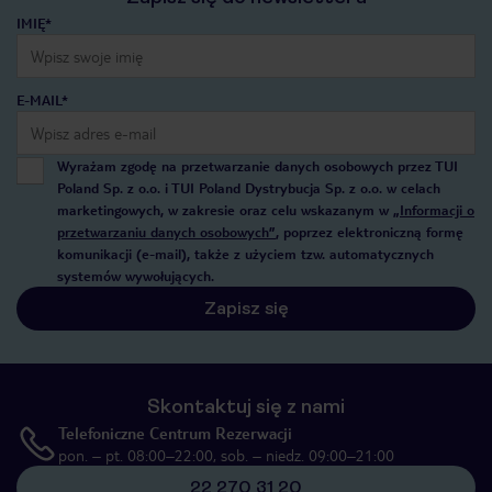
IMIĘ*
E-MAIL*
Wyrażam zgodę na przetwarzanie danych osobowych przez TUI
Poland Sp. z o.o. i TUI Poland Dystrybucja Sp. z o.o. w celach
marketingowych, w zakresie oraz celu wskazanym w
„Informacji o
przetwarzaniu danych osobowych”
, poprzez elektroniczną formę
komunikacji (e-mail), także z użyciem tzw. automatycznych
systemów wywołujących.
Zapisz się
Skontaktuj się z nami
Telefoniczne Centrum Rezerwacji
pon. – pt. 08:00–22:00, sob. – niedz. 09:00–21:00
22 270 31 20