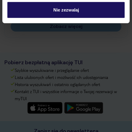
Czy w Hotelu będzie przedstawiciel TUI?
Na jakiej podstawie i gdzie otrzymam karty
Nie zezwalaj
pokładowe/bilety lotnicze?
Zobacz więcej
Pobierz bezpłatną aplikację TUI
Szybkie wyszukiwanie i przeglądanie ofert
Lista ulubionych ofert i możliwość ich udostępniania
Historia wyszukiwań i ostatnio oglądanych ofert
Kontakt z TUI i wszystkie informacje o Twojej rezerwacji w
myTUI
Zapisz się do newslettera