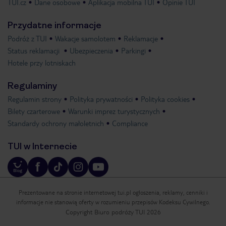
TUI.cz
Dane osobowe
Aplikacja mobilna TUI
Opinie TUI
Przydatne informacje
Podróż z TUI
Wakacje samolotem
Reklamacje
Status reklamacji
Ubezpieczenia
Parkingi
Hotele przy lotniskach
Regulaminy
Regulamin strony
Polityka prywatności
Polityka cookies
Bilety czarterowe
Warunki imprez turystycznych
Standardy ochrony małoletnich
Compliance
TUI w Internecie
Prezentowane na stronie internetowej tui.pl ogłoszenia, reklamy, cenniki i
informacje nie stanowią oferty w rozumieniu przepisów Kodeksu Cywilnego.
Copyright Biuro podróży TUI 2026